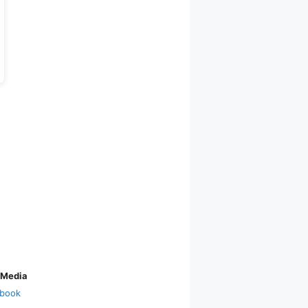
 Media
book