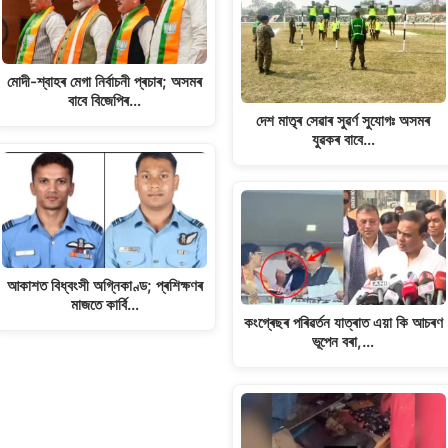
মোদী-শ্বাহৰ মেগা নিৰ্বাচনী প্ৰচাৰ; অসমৰ
বাবে বিজেপিৰ…
দেশ মাতৃৰ সেৱাৰ সুৱৰ্ণ সুযোগঃ অসমৰ
যুৱকৰ বাবে…
আকাশত বিধ্বংসী অগ্নিকাণ্ড; প্ৰশিক্ষণৰ
মাজতে কাৰ্বি…
কংগ্ৰেছৰ পৰিৱৰ্তন যাত্ৰাত এয়া কি আচৰণ
ভূপেন বৰা,…