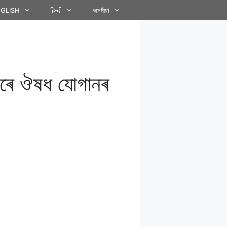
GLISH
हिन्दी
অসমীয়া
েৰে ঔষধ যোগানৰ