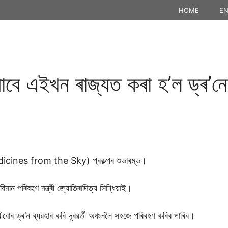
HOME
EN
বাবে এইখন ৰাজ্যত কৰা হ’ল ড্ৰ’ন
Medicines from the Sky) প্ৰকল্পৰ শুভাৰম্ভ।
বিমান পৰিবহণ মন্ত্ৰী জ্যোতিৰাদিত্য সিন্ধিয়াই।
ীবোৰ ড্ৰ’ন ব্যৱহাৰ কৰি দূৰৱৰ্তী অঞ্চললৈ সহজে পৰিবহণ কৰিব পাৰিব।