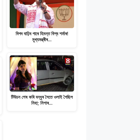
বিপদ বাঢ়িব পাৰে হিমন্ত বিশ্ব শৰ্মাৰ!
মুখ্যমন্ত্ৰীৰ…
টিউচন শেষ কৰি বন্ধুৰ সৈতে ওলাই গৈছিল
নিহা; নিশাৰ…