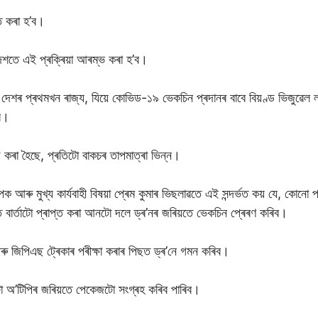
ত কৰা হ’ব।
 দেশতে এই প্ৰক্ৰিয়া আৰম্ভ কৰা হ’ব।
ানা দেশৰ প্ৰথমখন ৰাজ্য, যিয়ে কোভিড-১৯ ভেকচিন প্ৰদানৰ বাবে বিয়ণ্ড ভিজুৱ
িব।
 কৰা হৈছে, প্ৰতিটো বাকচৰ তাপমাত্ৰা ভিন্ন।
ক আৰু মুখ্য কাৰ্যবাহী বিষয়া প্ৰেম কুমাৰ ভিছলাৱতে এই সন্দৰ্ভত কয় যে, কোনো প্ৰ
ত বাৰ্তাটো প্ৰাপ্ত কৰা আনটো দলে ড্ৰ’নৰ জৰিয়তে ভেকচিন প্ৰেৰণ কৰিব।
আৰু জিপিএছ ট্ৰেকাৰ পৰীক্ষা কৰাৰ পিছত ড্ৰ’নে গমন কৰিব।
া অ’টিপিৰ জৰিয়তে পেকেজটো সংগ্ৰহ কৰিব পাৰিব।