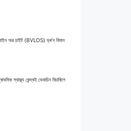
েল লাইন অৱ চাইট (‍BVLOS) ড্ৰ’ন বিমান
াথমিক স্বাস্থ্য কেন্দ্ৰই ভেকচিন বিচাৰিলে