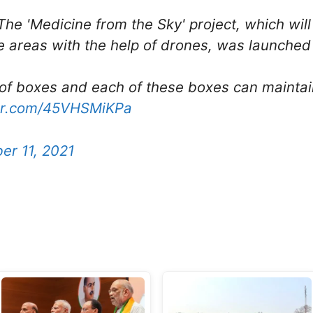
he 'Medicine from the Sky' project, which will
 areas with the help of drones, was launched
s of boxes and each of these boxes can maintai
ter.com/45VHSMiKPa
er 11, 2021
S
h
ar
e