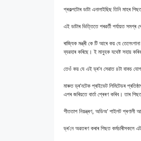
প্ৰকল্পটোৰ ডাটা এনালাইছিছ তিনি মাহৰ পিছ
এই ডাটাৰ ভিত্তিতে পৰৱৰ্তী পৰ্যায়ত সমগ্ৰ
ৰাজ্যিক মন্ত্ৰী কে টি আৰে কয় যে তেলেংগ
ব্যৱহাৰ কৰিছে। ই মানুহক যথেষ্ট সহায় কৰ
তেওঁ কয় যে এই ড্ৰ’ন সেৱাত ৪টা বাকচ যোগ
মাৰুত ড্ৰ’নটেক প্ৰাইভেট লিমিটেডৰ প্ৰতিষ্ঠাপ
এপৰ জৰিয়তে বাৰ্তা প্ৰেৰণ কৰিব। তাৰ পিছ
শীততাপ নিয়ন্ত্ৰণ, অডিঅ’ পাইলট প্ৰণালী 
ড্ৰ’নে অৱতৰণ কৰাৰ পিছত কৰ্মচাৰীসকলে এট