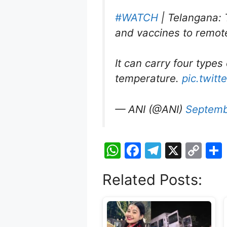
#WATCH
| Telangana: T
and vaccines to remote
It can carry four type
temperature.
pic.twit
— ANI (@ANI)
Septemb
W
F
T
X
C
h
a
el
o
Related Posts:
at
c
e
p
s
e
gr
y
A
b
a
Li