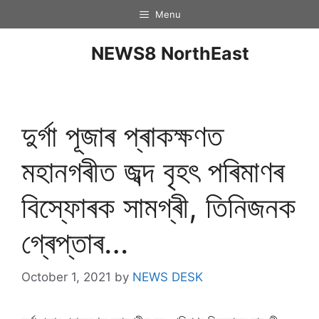
Menu
NEWS8 NorthEast
দুৰ্গা পূজাৰ প্ৰাকক্ষণত
মহানগৰীত জব্দ বৃহৎ পৰিমাণৰ
বিস্ফোৰক সামগ্ৰী, তিনিজনক
গ্ৰেপ্তাৰ…
October 1, 2021
by
NEWS DESK