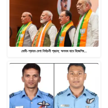
মোদী-শ্বাহৰ মেগা নিৰ্বাচনী প্ৰচাৰ; অসমৰ বাবে বিজেপিৰ…