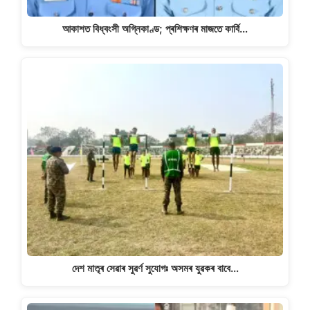
আকাশত বিধ্বংসী অগ্নিকাণ্ড; প্ৰশিক্ষণৰ মাজতে কাৰ্বি…
দেশ মাতৃৰ সেৱাৰ সুৱৰ্ণ সুযোগঃ অসমৰ যুৱকৰ বাবে…