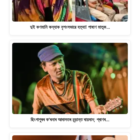
দুই কণমানি কন্যাক নৃশংসভাৱে হত্যা! পাষাণ মাতৃক…
ছিংগাপুৰৰ ক'ৰনাৰ আদালতৰ চূড়ান্ত ৰায়দান; প্ৰাণৰ…