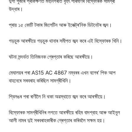
দুৰ্গা পূজাৰ প্ৰাকক্ষণত মহানগৰীত বৃহৎ পৰিমাণৰ বিস্ফোৰক সামগ্ৰী
উদ্ধাৰ।
প্ৰায় ১৫ কোটি টকাৰ জিলেটিন আৰু ইলেক্ট্ৰ’নিক ডিটনেটৰ জব্দ।
গড়চুক আৰক্ষীয়ে গড়চুক থানাৰ সমীপত জব্দ কৰে এই বিস্ফোৰক খিনি।
ঘটনা সন্দৰ্ভত তিনিজনক গ্ৰেপ্তাৰ কৰিছে আৰক্ষীয়ে।
মেঘালয়ৰ পৰা AS15 AC 4867 নম্বৰৰ এখন বলেৰ’ পিক আপ
বাহনেৰে সৰবৰাহ কৰিছিল সামগ্ৰীখিনি।
শ্বিলঙৰ পৰা ৰাণীলৈ নি থকা অৱস্থাতে জব্দ কৰে আৰক্ষীয়ে।
বিস্ফোৰক সামগ্ৰীখিনিৰ লগতে আৰক্ষীয়ে ৰহিম বাদশ্বাহ আৰু আইনুল
আলী নামৰ দুই সৰবৰাহকাৰীক গ্ৰেপ্তাৰ কৰিবলৈ সক্ষম হয়।