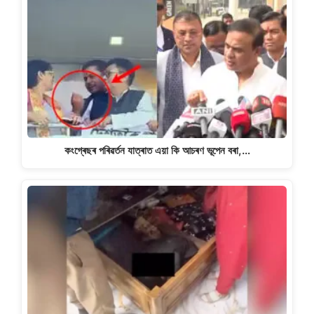
কংগ্ৰেছৰ পৰিৱৰ্তন যাত্ৰাত এয়া কি আচৰণ ভূপেন বৰা,…