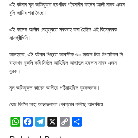
এই ঘটনাৰ মূল অভিযুক্ত ছয়গাঁৱৰ গৰৈমাৰীৰ কাদেম আলী নামৰ এজন
বুলি জানিব পৰা গৈছে।
এই কাদেম আলীৰ নেতৃত্বতে সৰবৰাহ কৰা হৈছিল এই বিস্ফোৰক
সামগ্ৰীখিনি।
আনহাতে, এই ঘটনাৰ পিছতে আৰক্ষীক ৩০ হাজাৰ টকা উপঢৌকন দি
বাহনখন মুকলি কৰি নিবলৈ আহিছিল আছাদুল ইছলাম নামৰ এজন
যুৱক।
মূল অভিযুক্ত কাদেম আলীয়ে পঠিয়াইছিল যুৱকজনক।
ঘোচ দিবলৈ অহা আছাদুলকো গ্ৰেপ্তাৰ কৰিছে আৰক্ষীয়ে
W
F
T
X
C
S
h
a
el
o
h