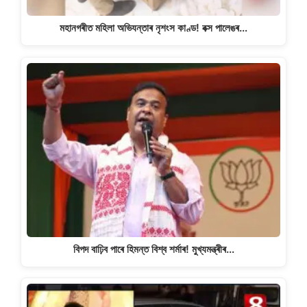
মহানগৰীত মহিলা অভিযন্তাৰ নৃশংস কাণ্ড! বক্স পালেঙৰ…
বিপদ বাঢ়িব পাৰে হিমন্ত বিশ্ব শৰ্মাৰ! মুখ্যমন্ত্ৰীৰ…