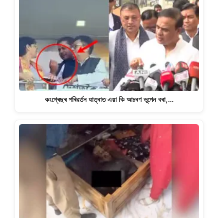
কংগ্ৰেছৰ পৰিৱৰ্তন যাত্ৰাত এয়া কি আচৰণ ভূপেন বৰা,…