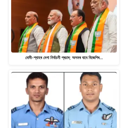
মোদী-শ্বাহৰ মেগা নিৰ্বাচনী প্ৰচাৰ; অসমৰ বাবে বিজেপিৰ…