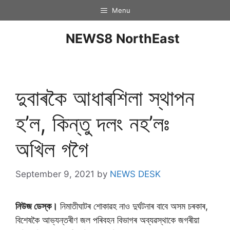
Menu
NEWS8 NorthEast
দুবাৰকৈ আধাৰশিলা স্থাপন
হ’ল, কিন্তু দলং নহ’লঃ
অখিল গগৈ
September 9, 2021
by
NEWS DESK
নিউজ ডেস্ক।
নিমাতীঘাটৰ শােকাৱহ নাও দুৰ্ঘটনাৰ বাবে অসম চৰকাৰ,
বিশেষকৈ আভ্যন্তৰীণ জল পৰিবহন বিভাগৰ অব্যৱস্থাকে জগৰীয়া