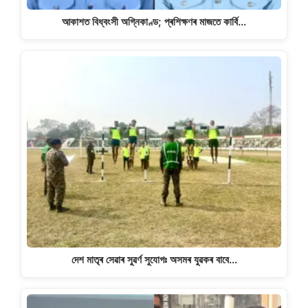
আকাশত বিধ্বংসী অগ্নিকাণ্ড; প্ৰশিক্ষণৰ মাজতে কাৰ্বি…
দেশ মাতৃৰ সেৱাৰ সুৱৰ্ণ সুযোগঃ অসমৰ যুৱকৰ বাবে…