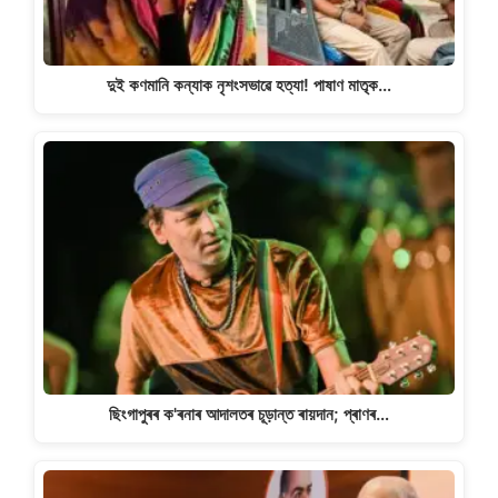
দুই কণমানি কন্যাক নৃশংসভাৱে হত্যা! পাষাণ মাতৃক…
ছিংগাপুৰৰ ক'ৰনাৰ আদালতৰ চূড়ান্ত ৰায়দান; প্ৰাণৰ…