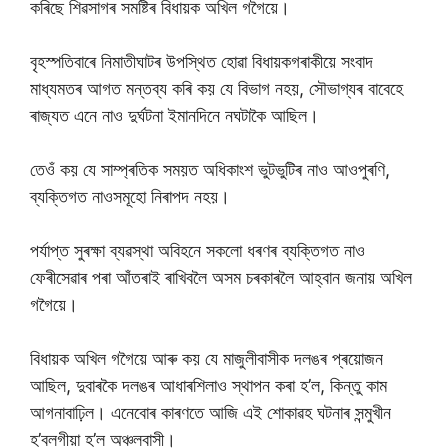
কৰিছে শিৱসাগৰ সমষ্টিৰ বিধায়ক অখিল গগৈয়ে।
বৃহস্পতিবাৰে নিমাতীঘাটৰ উপস্থিত হােৱা বিধায়কগৰাকীয়ে সংবাদ
মাধ্যমতৰ আগত মন্তব্য কৰি কয় যে বিভাগ নহয়, সৌভাগ্যৰ বাবেহে
ৰাজ্যত এনে নাও দুৰ্ঘটনা ইমানদিনে নঘটাকৈ আছিল।
তেওঁ কয় যে সাম্প্ৰতিক সময়ত অধিকাংশ ভুটভুটিৰ নাও আওপুৰণি,
ব্যক্তিগত নাওসমূহাে নিৰাপদ নহয়।
পৰ্যাপ্ত সুৰক্ষা ব্যৱস্থা অবিহনে সকলাে ধৰণৰ ব্যক্তিগত নাও
ফেৰীসেৱাৰ পৰা আঁতৰাই ৰাখিবলৈ অসম চৰকাৰলৈ আহ্বান জনায় অখিল
গগৈয়ে।
বিধায়ক অখিল গগৈয়ে আৰু কয় যে মাজুলীবাসীক দলঙৰ প্ৰয়ােজন
আছিল, দুবাৰকৈ দলঙৰ আধাৰশিলাও স্থাপন কৰা হ’ল, কিন্তু কাম
আগনাবাঢ়িল। এনেবােৰ কাৰণতে আজি এই শােকাৱহ ঘটনাৰ সন্মুখীন
হ’বলগীয়া হ’ল অঞ্চলবাসী।