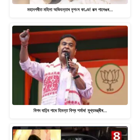
মহানগৰীত মহিলা অভিযন্তাৰ নৃশংস কাণ্ড! বক্স পালেঙৰ…
বিপদ বাঢ়িব পাৰে হিমন্ত বিশ্ব শৰ্মাৰ! মুখ্যমন্ত্ৰীৰ…