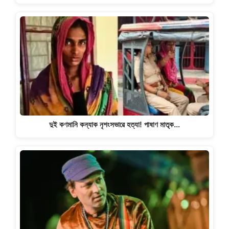
দুই কণমানি কন্যাক নৃশংসভাৱে হত্যা! পাষাণ মাতৃক…