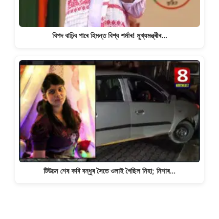
বিপদ বাঢ়িব পাৰে হিমন্ত বিশ্ব শৰ্মাৰ! মুখ্যমন্ত্ৰীৰ…
টিউচন শেষ কৰি বন্ধুৰ সৈতে ওলাই গৈছিল নিহা; নিশাৰ…