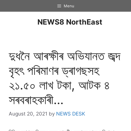
Menu
NEWS8 NorthEast
দুধনৈ আৰক্ষীৰ অভিযানত জব্দ
বৃহৎ পৰিমাণৰ ড্ৰাগছসহ
২১.৫০ লাখ টকা, আটক ৪
সৰবৰাহকাৰী…
August 20, 2021
by
NEWS DESK