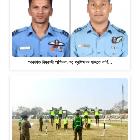
আকাশত বিধ্বংসী অগ্নিকাণ্ড; প্ৰশিক্ষণৰ মাজতে কাৰ্বি…