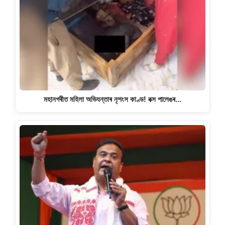
মহানগৰীত মহিলা অভিযন্তাৰ নৃশংস কাণ্ড! বক্স পালেঙৰ…