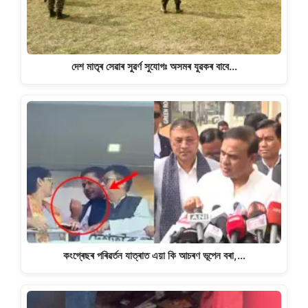
দেশ মাতৃৰ সেৱাৰ সুৱৰ্ণ সুযোগঃ অসমৰ যুৱকৰ বাবে…
কংগ্ৰেছৰ পৰিৱৰ্তন যাত্ৰাত এয়া কি আচৰণ ভূপেন বৰা,…