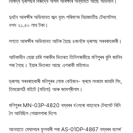
নিষিদ্ধ ড্ৰাগছৰ বিৰুদ্ধে অসম আৰক্ষীৰ অব্যাহত আছে অভিযান।
দুধনৈ আৰক্ষীৰ অভিযানত জব্দ বৃহৎ পৰিমাণৰ নিচাজাতীয় টেবলেটসহ
নগদ ২১.৫০ লাখ টকা।
লগতে আৰক্ষীৰ অভিযানত আটক হৈছে ৪জনকৈ ড্ৰাগছ সৰবৰাহকাৰী।
আটকাধীন হোৱা চাৰি গৰাকীৰ ভিতৰত তিনিগৰাকীয়ে মণিপুৰৰ বুলি জানিব
পৰা গৈছে। ইয়াৰ ভিতৰত আছে এগৰাকী মহিলাও৷
ড্ৰাগছ সৰবৰাহকাৰী মনিপুৰৰ লোক কেইজন- ক্ৰমে লংজাম জাবমি সিং,
তিমৱোলঠি বাইটে (মহিলা) আৰু জামগ্ৰীলাম।
মণিপুৰৰ MN-03P-4820 নম্বৰৰ ব’লেৰো বাহনেৰে টেবলেট খিনি
লৈ আনিছিল গোৱালপাৰা দিশে৷
আনহাতে মেঘালয়ৰ ফুলবাৰী পৰা AS-01DP-4867 নম্বৰৰ বলেৰ’