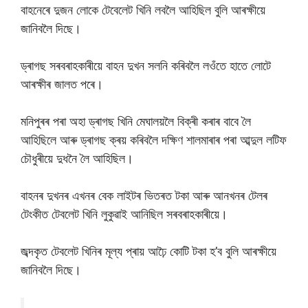
বাহনেৰে দুজন লোকে টেবেলেট খিনি লবলৈ আহিছিল বুলি আৰক্ষীয়ে
জানিবলৈ দিছে।
ড্ৰাগছ সৰবৰাহকাৰীয়ে বাহন দুখন সলনি কৰিবলৈ লওঁতে হাতে লোটে
আৰক্ষীৰ জালত পৰে।
মনিপুৰৰ পৰা অহা ড্ৰাগছ খিনি মেঘালয়লৈ বিক্ৰী কৰাৰ বাবে লৈ
আহিছিলে আৰু ড্ৰাগছ ক্ৰয় কৰিবলৈ দক্ষিণ শালমাৰাৰ পৰা আব্দুল লটিফ
চৌধুৰীয়ে দুধনৈ লৈ আহিছিল।
বাহনৰ দুখনৰ এখনৰ বেক লাইটৰ ভিতৰত টকা আৰু আনখনৰ টেলৰ
টেংকীত টেবলেট খিনি লুকুৱাই আনিছিল সৰবৰাহকাৰীয়ে।
জব্দকৃত টেবলেট খিনিৰ মূল্য প্ৰায় আঢ়ৈ কোটি টকা হ’ব বুলি আৰক্ষীয়ে
জানিবলৈ দিছে।