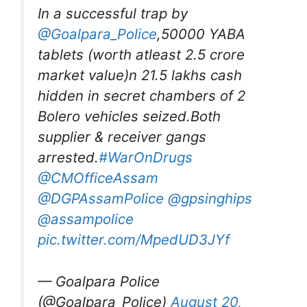
In a successful trap by
@Goalpara_Police
,50000 YABA
tablets (worth atleast 2.5 crore
market value)n 21.5 lakhs cash
hidden in secret chambers of 2
Bolero vehicles seized.Both
supplier & receiver gangs
arrested.
#WarOnDrugs
@CMOfficeAssam
@DGPAssamPolice
@gpsinghips
@assampolice
pic.twitter.com/MpedUD3JYf
— Goalpara Police
(@Goalpara_Police)
August 20,