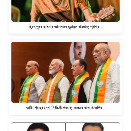
ছিংগাপুৰৰ ক'ৰনাৰ আদালতৰ চূড়ান্ত ৰায়দান; প্ৰাণৰ…
মোদী-শ্বাহৰ মেগা নিৰ্বাচনী প্ৰচাৰ; অসমৰ বাবে বিজেপিৰ…