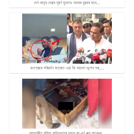
দেশ মাতৃৰ সেৱাৰ সুৱৰ্ণ সুযোগঃ অসমৰ যুৱকৰ বাবে…
কংগ্ৰেছৰ পৰিৱৰ্তন যাত্ৰাত এয়া কি আচৰণ ভূপেন বৰা,…
মহানগৰীত মহিলা অভিযন্তাৰ নৃশংস কাণ্ড! বক্স পালেঙৰ…