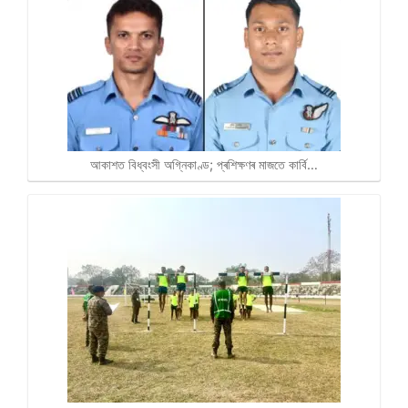
আকাশত বিধ্বংসী অগ্নিকাণ্ড; প্ৰশিক্ষণৰ মাজতে কাৰ্বি…