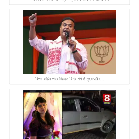
বিপদ বাঢ়িব পাৰে হিমন্ত বিশ্ব শৰ্মাৰ! মুখ্যমন্ত্ৰীৰ…