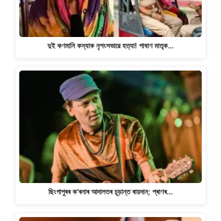
দুই কণমানি কন্যাক নৃশংসভাৱে হত্যা! পাষাণ মাতৃক…
ছিংগাপুৰৰ ক'ৰনাৰ আদালতৰ চূড়ান্ত ৰায়দান; প্ৰাণৰ…