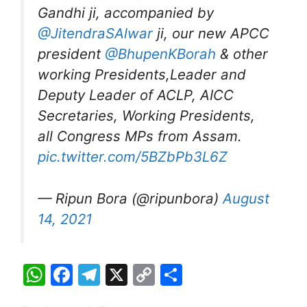
Gandhi ji, accompanied by
@JitendraSAlwar
ji, our new APCC
president
@BhupenKBorah
& other
working Presidents,Leader and
Deputy Leader of ACLP, AICC
Secretaries, Working Presidents,
all Congress MPs from Assam.
pic.twitter.com/5BZbPb3L6Z
— Ripun Bora (@ripunbora)
August
14, 2021
W
F
T
X
C
S
h
a
el
o
h