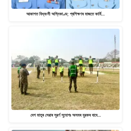
আকাশত বিধ্বংসী অগ্নিকাণ্ড; প্ৰশিক্ষণৰ মাজতে কাৰ্বি…
দেশ মাতৃৰ সেৱাৰ সুৱৰ্ণ সুযোগঃ অসমৰ যুৱকৰ বাবে…