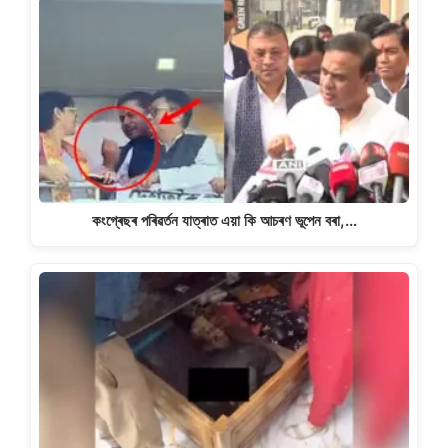
কংগ্ৰেছৰ পৰিৱৰ্তন যাত্ৰাত এয়া কি আচৰণ ভূপেন বৰা,…