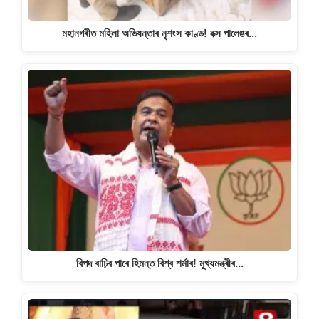
মহানগৰীত মহিলা অভিযন্তাৰ নৃশংস কাণ্ড! বক্স পালেঙৰ…
বিপদ বাঢ়িব পাৰে হিমন্ত বিশ্ব শৰ্মাৰ! মুখ্যমন্ত্ৰীৰ…