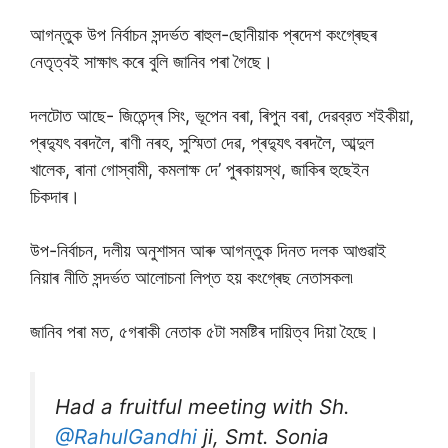
আগন্তুক উপ নিৰ্বাচন সন্দৰ্ভত ৰাহুল-ছোনীয়াক প্ৰদেশ কংগ্ৰেছৰ
নেতৃত্বই সাক্ষাৎ কৰে বুলি জানিব পৰা গৈছে।
দলটোত আছে- জিতেন্দ্ৰ সিং, ভূপেন বৰা, ৰিপুন বৰা, দেৱব্রত শইকীয়া,
প্ৰদ্যুৎ বৰদলৈ, ৰাণী নৰহ, সুস্মিতা দেৱ, প্ৰদ্যুৎ বৰদলৈ, আব্দুল
খালেক, ৰানা গোস্বামী, কমলাক্ষ দে’ পুৰকায়স্থ, জাকিৰ হুছেইন
চিকদাৰ।
উপ-নিৰ্বাচন, দলীয় অনুশাসন আৰু আগন্তুক দিনত দলক আগুৱাই
নিয়াৰ নীতি সন্দৰ্ভত আলোচনা লিপ্ত হয় কংগ্ৰেছ নেতাসকল৷
জানিব পৰা মত, ৫গৰাকী নেতাক ৫টা সমষ্টিৰ দায়িত্ব দিয়া হৈছে।
Had a fruitful meeting with Sh.
@RahulGandhi
ji, Smt. Sonia