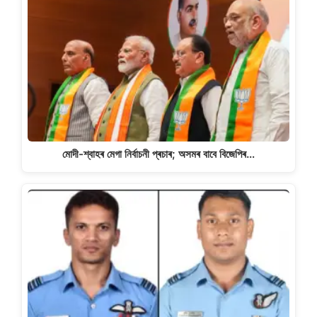
মোদী-শ্বাহৰ মেগা নিৰ্বাচনী প্ৰচাৰ; অসমৰ বাবে বিজেপিৰ…