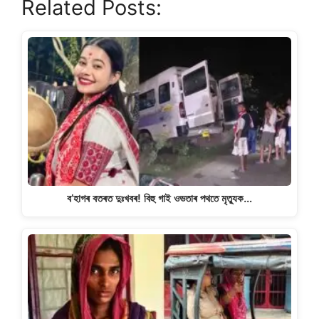
Related Posts:
at
c
e
p
ar
s
e
gr
y
e
A
b
a
Li
p
o
m
n
p
o
k
k
ব’হাগৰ বতৰত দুঃখবৰ! বিহু গাই ওভতাৰ পথতে মৃত্যুক…