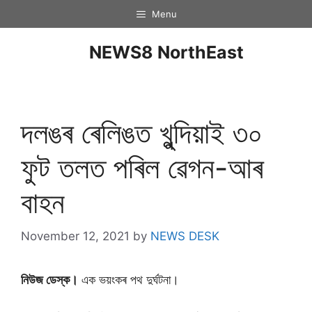
Menu
NEWS8 NorthEast
দলঙৰ ৰেলিঙত খুন্দিয়াই ৩০
ফুট তলত পৰিল ৱেগন-আৰ
বাহন
November 12, 2021
by
NEWS DESK
নিউজ ডেস্ক।
এক ভয়ংকৰ পথ দুৰ্ঘটনা।