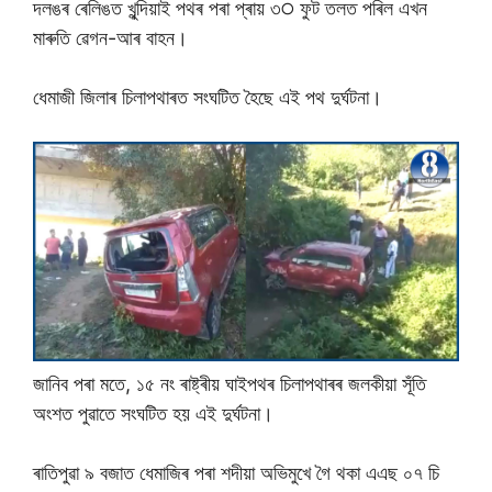
দলঙৰ ৰেলিঙত খুন্দিয়াই পথৰ পৰা প্ৰায় ৩੦ ফুট তলত পৰিল এখন
মাৰুতি ৱেগন-আৰ বাহন।
ধেমাজী জিলাৰ চিলাপথাৰত সংঘটিত হৈছে এই পথ দুৰ্ঘটনা।
জানিব পৰা মতে, ১৫ নং ৰাষ্ট্ৰীয় ঘাইপথৰ চিলাপথাৰৰ জলকীয়া সূঁতি
অংশত পুৱাতে সংঘটিত হয় এই দুৰ্ঘটনা।
ৰাতিপুৱা ৯ বজাত ধেমাজিৰ পৰা শদীয়া অভিমুখে গৈ থকা এএছ ০৭ চি