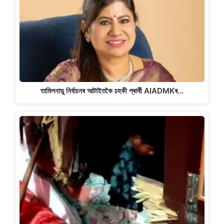
তামিলনাডু নিৰ্বাচনৰ আটাইতকৈ চহকী প্ৰাৰ্থী AIADMKৰ…