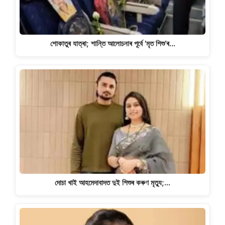
শোকাতুৰ যাত্ৰা; শান্তি আলোচনাৰ পূৰ্বে 'মৃত শিশু’ৰ…
দোচা খাই আহমেদাবাদত দুই শিশুৰ কৰুণ মৃত্যু;…