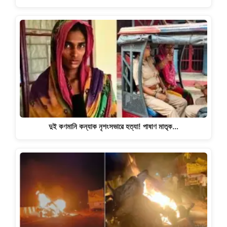
দুই কণমানি কন্যাক নৃশংসভাৱে হত্যা! পাষাণ মাতৃক…