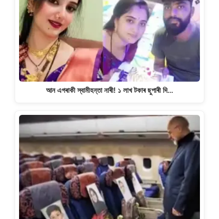
আন এগৰাকী স্বামীহন্তা নাৰী! ১ লাখ টকাৰ ছুপাৰী দি…