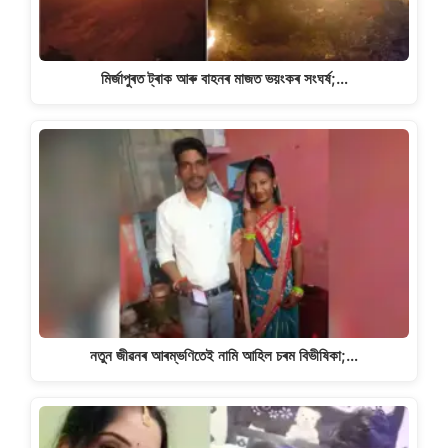
মিৰ্জাপুৰত ট্ৰাক আৰু বাহনৰ মাজত ভয়ংকৰ সংঘৰ্ষ;…
নতুন জীৱনৰ আৰম্ভণিতেই নামি আহিল চৰম বিভীষিকা;…