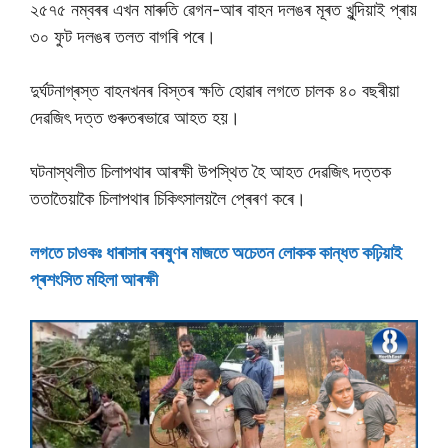
২৫৭৫ নম্বৰৰ এখন মাৰুতি ৱেগন-আৰ বাহন দলঙৰ মূৰত খুন্দিয়াই প্ৰায়
৩০ ফুট দলঙৰ তলত বাগৰি পৰে।
দুৰ্ঘটনাগ্ৰস্ত বাহনখনৰ বিস্তৰ ক্ষতি হোৱাৰ লগতে চালক ৪০ বছৰীয়া
দেৱজিৎ দত্ত গুৰুতৰভাৱে আহত হয়।
ঘটনাস্থলীত চিলাপথাৰ আৰক্ষী উপস্থিত হৈ আহত দেৱজিৎ দত্তক
ততাতৈয়াকৈ চিলাপথাৰ চিকিৎসালয়লৈ প্ৰেৰণ কৰে।
লগতে চাওকঃ ধাৰাসাৰ বৰষুণৰ মাজতে অচেতন লোকক কান্ধত কঢ়িয়াই
প্ৰশংসিত মহিলা আৰক্ষী