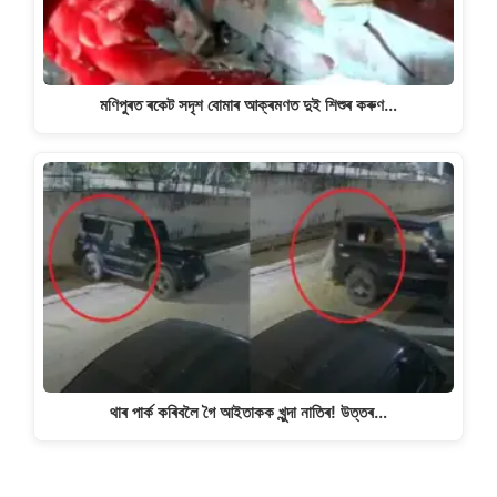
মণিপুৰত ৰকেট সদৃশ বোমাৰ আক্ৰমণত দুই শিশুৰ কৰুণ…
থাৰ পাৰ্ক কৰিবলৈ গৈ আইতাকক খুন্দা নাতিৰ! উত্তৰ…