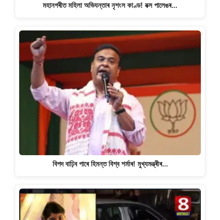
মহানগৰীত মহিলা অভিযন্তাৰ নৃশংস কাণ্ড! বক্স পালেঙৰ…
বিপদ বাঢ়িব পাৰে হিমন্ত বিশ্ব শৰ্মাৰ! মুখ্যমন্ত্ৰীৰ…