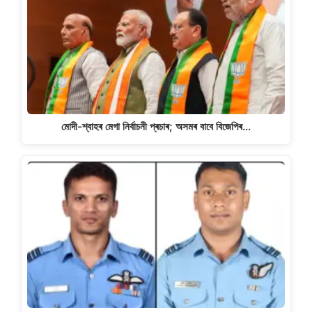
মোদী-শ্বাহৰ মেগা নিৰ্বাচনী প্ৰচাৰ; অসমৰ বাবে বিজেপিৰ…