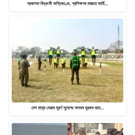
আকাশত বিধ্বংসী অগ্নিকাণ্ড; প্ৰশিক্ষণৰ মাজতে কাৰ্বি…
দেশ মাতৃৰ সেৱাৰ সুৱৰ্ণ সুযোগঃ অসমৰ যুৱকৰ বাবে…