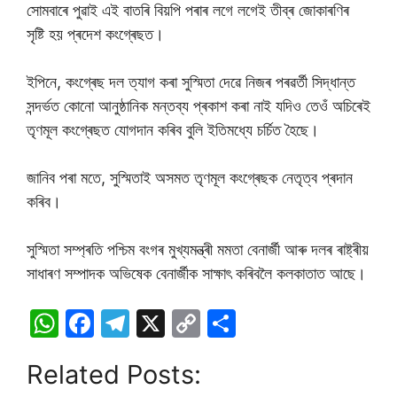
সোমবাৰে পুৱাই এই বাতৰি বিয়পি পৰাৰ লগে লগেই তীব্ৰ জােকাৰণিৰ
সৃষ্টি হয় প্ৰদেশ কংগ্ৰেছত।
ইপিনে, কংগ্ৰেছ দল ত্যাগ কৰা সুস্মিতা দেৱে নিজৰ পৰৱৰ্তী সিদ্ধান্ত
সন্দৰ্ভত কােনাে আনুষ্ঠানিক মন্তব্য প্ৰকাশ কৰা নাই যদিও তেওঁ অচিৰেই
তৃণমূল কংগ্ৰেছত যোগদান কৰিব বুলি ইতিমধ্যে চৰ্চিত হৈছে।
জানিব পৰা মতে, সুস্মিতাই অসমত তৃণমূল কংগ্ৰেছক নেতৃত্ব প্ৰদান
কৰিব।
সুস্মিতা সম্প্ৰতি পশ্চিম বংগৰ মুখ্যমন্ত্ৰী মমতা বেনাৰ্জী আৰু দলৰ ৰাষ্ট্ৰীয়
সাধাৰণ সম্পাদক অভিষেক বেনাৰ্জীক সাক্ষাৎ কৰিবলৈ কলকাতাত আছে।
W
F
T
X
C
S
h
a
el
o
h
Related Posts:
at
c
e
p
ar