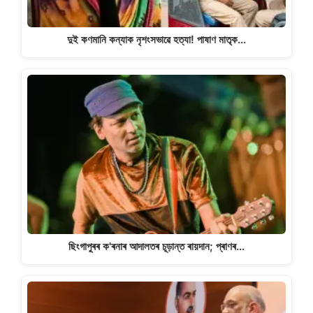
দুই কণমানি কন্যাক নৃশংসভাৱে হত্যা! পাষাণ মাতৃক…
ছিংগাপুৰৰ ক'ৰনাৰ আদালতৰ চূড়ান্ত ৰায়দান; প্ৰাণৰ…