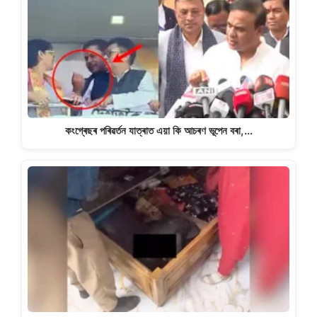
কংগ্ৰেছৰ পৰিৱৰ্তন যাত্ৰাত এয়া কি আচৰণ ভূপেন বৰা,…