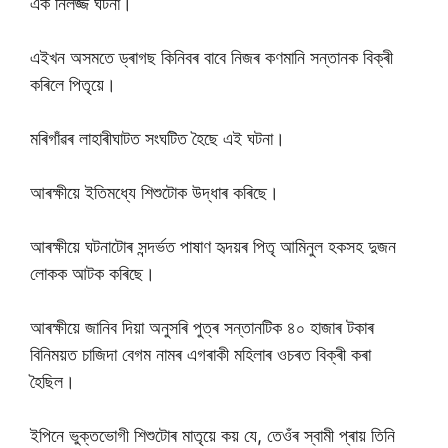
এক নিৰ্লজ্জ ঘটনা।
এইখন অসমতে ড্ৰাগছ কিনিবৰ বাবে নিজৰ কণমানি সন্তানক বিক্ৰী
কৰিলে পিতৃয়ে।
মৰিগাঁৱৰ লাহাৰীঘাটত সংঘটিত হৈছে এই ঘটনা।
আৰক্ষীয়ে ইতিমধ্যে শিশুটোক উদ্ধাৰ কৰিছে।
আৰক্ষীয়ে ঘটনাটোৰ সন্দৰ্ভত পাষাণ হৃদয়ৰ পিতৃ আমিনুল হকসহ দুজন
লোকক আটক কৰিছে।
আৰক্ষীয়ে জানিব দিয়া অনুসৰি পুত্ৰ সন্তানটিক ৪০ হাজাৰ টকাৰ
বিনিময়ত চাজিদা বেগম নামৰ এগৰাকী মহিলাৰ ওচৰত বিক্ৰী কৰা
হৈছিল।
ইপিনে ভুক্তভোগী শিশুটোৰ মাতৃয়ে কয় যে, তেওঁৰ স্বামী প্ৰায় তিনি