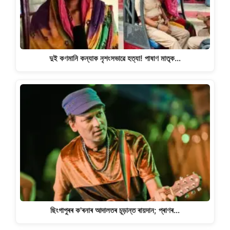
দুই কণমানি কন্যাক নৃশংসভাৱে হত্যা! পাষাণ মাতৃক…
ছিংগাপুৰৰ ক'ৰনাৰ আদালতৰ চূড়ান্ত ৰায়দান; প্ৰাণৰ…