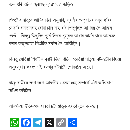
বছৰ ধৰি অবৈধ ড্ৰাগছ ব্যৱসায়ত জড়িত।
শিশুটোৰ মাতৃয়ে জানিব দিয়া অনুসৰি, স্বামীৰ অত্যাচাৰ সহ্য কৰিব
নোৱাৰি সন্তানসহ যোৱা চাৰি মাহ ধৰি পিতৃগৃহত আশ্ৰয় লৈ আছিল
তেওঁ। কিন্তু কিছুদিন পূৰ্বে নিজৰ পুত্ৰক আধাৰ কাৰ্ডৰ বাবে আবেদন
কৰাৰ অজুহাতত শিশুটিক ঘৰলৈ লৈ আহিছিল।
কিন্তু যেতিয়া শিশুটিক ঘূৰাই দিয়া নাছিল তেতিয়া মাতৃয়ে ঘটনাটোৰ বিষয়ে
অনুসন্ধান কৰাত এই সমগ্ৰ ঘটনাটো পোহৰলৈ আহে।
মাতৃগৰাকীয়ে লগে লগে আৰক্ষীৰ ওচৰত এই সম্পৰ্কে এটা অভিযোগ
দাখিল কৰিছিল।
আৰক্ষীয়ে ইতিমধ্যে সন্তানটো মাতৃক হস্তান্তৰ কৰিছে।
W
F
T
X
C
S