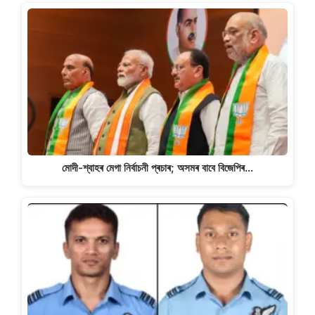
মোদী-শ্বাহৰ মেগা নিৰ্বাচনী প্ৰচাৰ; অসমৰ বাবে বিজেপিৰ…