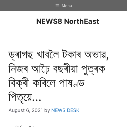
Menu
NEWS8 NorthEast
ড্ৰাগছ খাবলৈ টকাৰ অভাৱ,
নিজৰ আঢ়ৈ বছৰীয়া পুত্ৰক
বিক্ৰী কৰিলে পাষণ্ড
পিতৃয়ে…
August 6, 2021
by
NEWS DESK