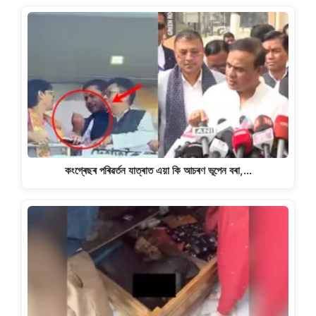
কংগ্ৰেছৰ পৰিৱৰ্তন যাত্ৰাত এয়া কি আচৰণ ভূপেন বৰা,…