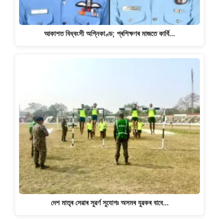
আকাশত বিধ্বংসী অগ্নিকাণ্ড; প্ৰশিক্ষণৰ মাজতে কাৰ্বি…
দেশ মাতৃৰ সেৱাৰ সুৱৰ্ণ সুযোগঃ অসমৰ যুৱকৰ বাবে…