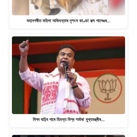
মহানগৰীত মহিলা অভিযন্তাৰ নৃশংস কাণ্ড! বক্স পালেঙৰ…
বিপদ বাঢ়িব পাৰে হিমন্ত বিশ্ব শৰ্মাৰ! মুখ্যমন্ত্ৰীৰ…