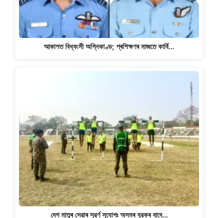
আকাশত বিধ্বংসী অগ্নিকাণ্ড; প্ৰশিক্ষণৰ মাজতে কাৰ্বি…
দেশ মাতৃৰ সেৱাৰ সুৱৰ্ণ সুযোগঃ অসমৰ যুৱকৰ বাবে…