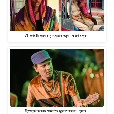
দুই কণমানি কন্যাক নৃশংসভাৱে হত্যা! পাষাণ মাতৃক…
ছিংগাপুৰৰ ক'ৰনাৰ আদালতৰ চূড়ান্ত ৰায়দান; প্ৰাণৰ…