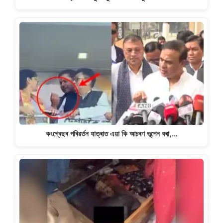
কংগ্ৰেছৰ পৰিৱৰ্তন যাত্ৰাত এয়া কি আচৰণ ভূপেন বৰা,…