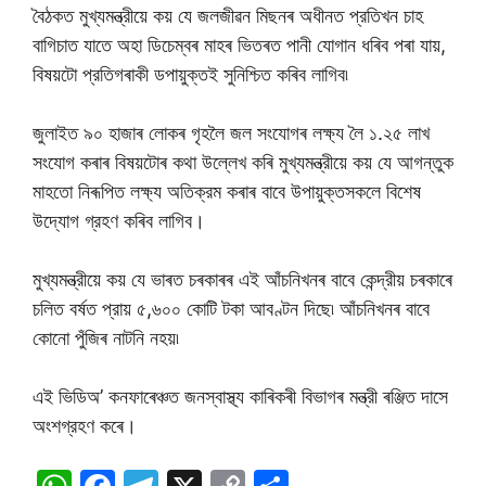
বৈঠকত মুখ্যমন্ত্রীয়ে কয় যে জলজীৱন মিছনৰ অধীনত প্রতিখন চাহ
বাগিচাত যাতে অহা ডিচেম্বৰ মাহৰ ভিতৰত পানী যোগান ধৰিব পৰা যায়,
বিষয়টো প্রতিগৰাকী ডপায়ুক্তই সুনিশ্চিত কৰিব লাগিব৷
জুলাইত ৯০ হাজাৰ লোকৰ গৃহলৈ জল সংযোগৰ লক্ষ্য লৈ ১.২৫ লাখ
সংযোগ কৰাৰ বিষয়টোৰ কথা উল্লেখ কৰি মুখ্যমন্ত্রীয়ে কয় যে আগন্তুক
মাহতো নিৰূপিত লক্ষ্য অতিক্রম কৰাৰ বাবে উপায়ুক্তসকলে বিশেষ
উদ্যোগ গ্রহণ কৰিব লাগিব।
মুখ্যমন্ত্রীয়ে কয় যে ভাৰত চৰকাৰৰ এই আঁচনিখনৰ বাবে কেন্দ্রীয় চৰকাৰে
চলিত বর্ষত প্রায় ৫,৬০০ কোটি টকা আবণ্টন দিছে৷ আঁচনিখনৰ বাবে
কোনো পুঁজিৰ নাটনি নহয়৷
এই ভিডিঅ’ কনফাৰেঞ্চত জনস্বাস্থ্য কাৰিকৰী বিভাগৰ মন্ত্রী ৰঞ্জিত দাসে
অংশগ্রহণ কৰে।