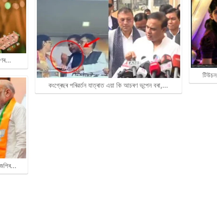
ৰাণৰ…
টিউচন
কংগ্ৰেছৰ পৰিৱৰ্তন যাত্ৰাত এয়া কি আচৰণ ভূপেন বৰা,…
বিজেপিৰ…