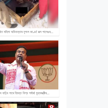
ীত মহিলা অভিযন্তাৰ নৃশংস কাণ্ড! বক্স পালেঙৰ…
দ বাঢ়িব পাৰে হিমন্ত বিশ্ব শৰ্মাৰ! মুখ্যমন্ত্ৰীৰ…