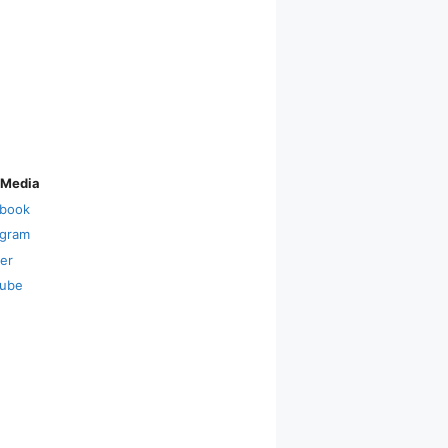
 Media
book
agram
ter
ube