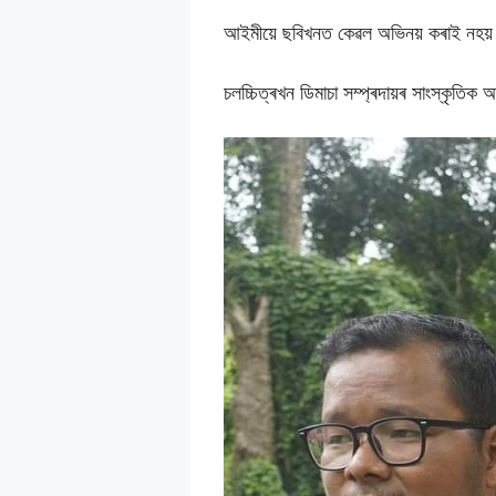
আইমীয়ে ছবিখনত কেৱল অভিনয় কৰাই নহয় 
চলচ্চিত্ৰখন ডিমাচা সম্প্ৰদায়ৰ সাংস্কৃতি