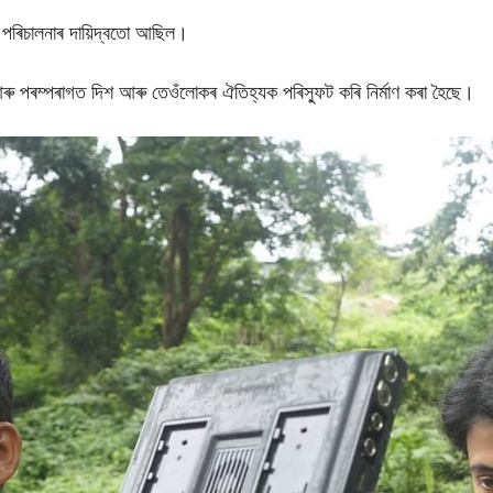
পৰিচালনাৰ দায়িদ্বতো আছিল।
ক আৰু পৰম্পৰাগত দিশ আৰু তেওঁলোকৰ ঐতিহ্যক পৰিস্ফুট কৰি নিৰ্মাণ কৰা হৈছে।