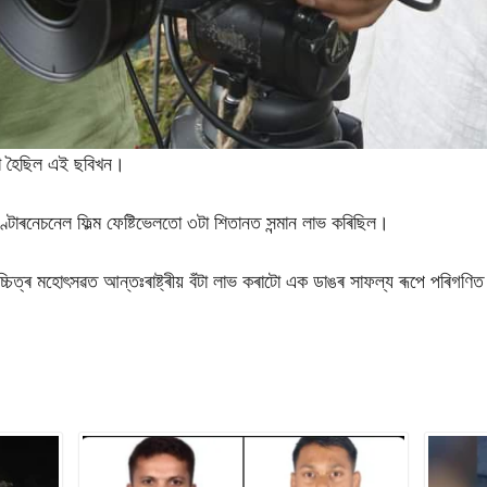
ৰা হৈছিল এই ছবিখন।
্টাৰনেচনেল ফিল্ম ফেষ্টিভেলতো ৩টা শিতানত সন্মান লাভ কৰিছিল।
চলচ্চিত্ৰ মহোৎসৱত আন্তঃৰাষ্ট্ৰীয় বঁটা লাভ কৰাটো এক ডাঙৰ সাফল্য ৰূপে পৰিগণি