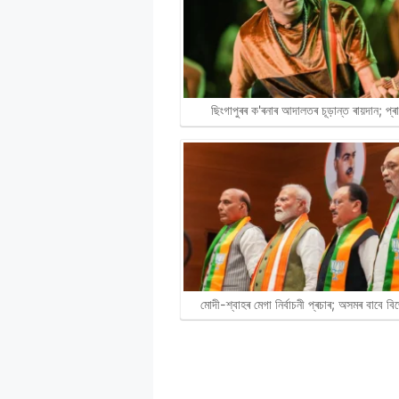
ছিংগাপুৰৰ ক'ৰনাৰ আদালতৰ চূড়ান্ত ৰায়দান; প্
মোদী-শ্বাহৰ মেগা নিৰ্বাচনী প্ৰচাৰ; অসমৰ বাবে 