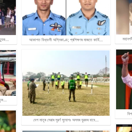
মহানগৰ
ত্যুক…
আকাশত বিধ্বংসী অগ্নিকাণ্ড; প্ৰশিক্ষণৰ মাজতে কাৰ্বি…
াতৃক…
বিপ
দেশ মাতৃৰ সেৱাৰ সুৱৰ্ণ সুযোগঃ অসমৰ যুৱকৰ বাবে…