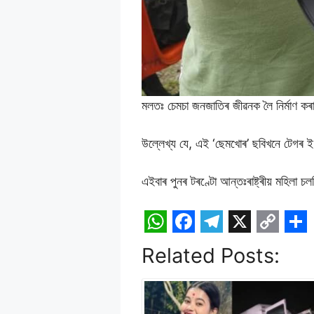
মলতঃ চেমচা জনজাতিৰ জীৱনক লৈ নিৰ্মাণ ক
উল্লেখ্য যে, এই ‘ছেমখোৰ’ ছবিখনে টেগৰ ইণ
এইবাৰ পুনৰ টৰণ্টো আন্তঃৰাষ্ট্ৰীয় মহিলা 
W
F
T
X
C
S
Related Posts:
h
a
e
o
h
a
c
l
p
a
t
e
e
y
r