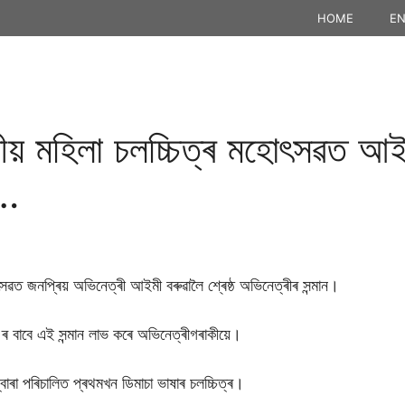
HOME
EN
্ৰীয় মহিলা চলচ্চিত্ৰ মহোৎসৱত আইম
ন…
োৎসৱত জনপ্ৰিয় অভিনেত্ৰী আইমী বৰুৱালৈ শ্ৰেষ্ঠ অভিনেত্ৰীৰ সন্মান।
বাবে এই সন্মান লাভ কৰে অভিনেত্ৰীগৰাকীয়ে।
া পৰিচালিত প্ৰথমখন ডিমাচা ভাষাৰ চলচ্চিত্ৰ।