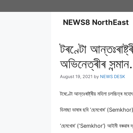
NEWS8 NorthEast
টৰণ্টো আন্তঃৰাষ্ট
অভিনেত্ৰীৰ সন্মা
August 19, 2021
by
NEWS DESK
টৰেণ্টো আন্তঃৰাষ্ট্ৰীয় মহিলা চলচ্চিত্ৰ মহ
ডিমাছা ভাষাৰ ছবি ‘ছেমখোৰ’ (Semkhor)ৰ 
‘ছেমখোৰ’ (‘Semkhor’) আইমী বৰুৱাৰ দ্বাৰ