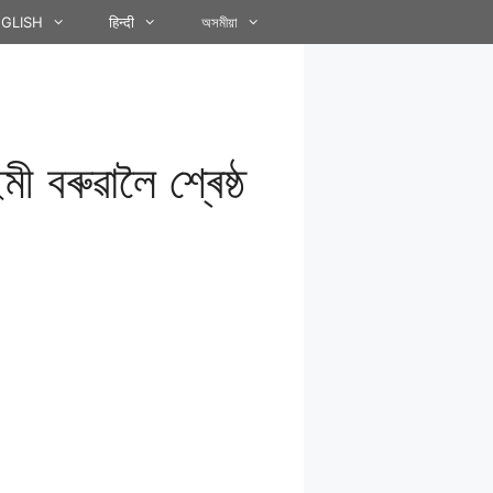
GLISH
हिन्दी
অসমীয়া
ী বৰুৱালৈ শ্ৰেষ্ঠ