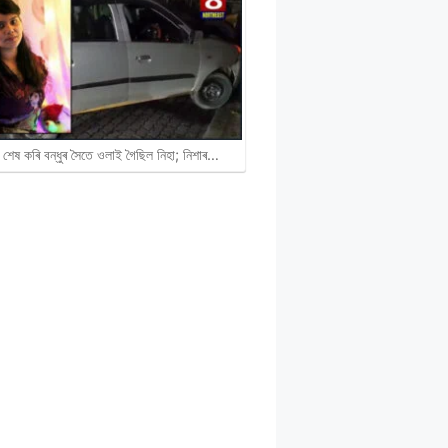
 শেষ কৰি বন্ধুৰ সৈতে ওলাই গৈছিল নিহা; নিশাৰ…