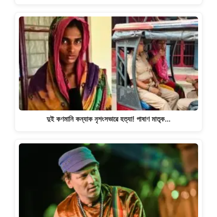
দুই কণমানি কন্যাক নৃশংসভাৱে হত্যা! পাষাণ মাতৃক…