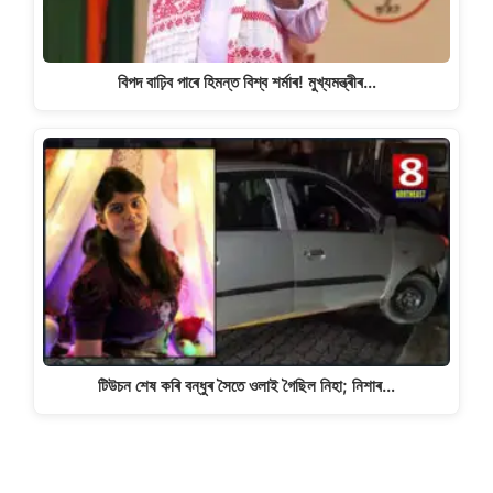
বিপদ বাঢ়িব পাৰে হিমন্ত বিশ্ব শৰ্মাৰ! মুখ্যমন্ত্ৰীৰ…
টিউচন শেষ কৰি বন্ধুৰ সৈতে ওলাই গৈছিল নিহা; নিশাৰ…