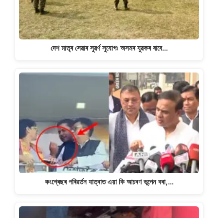
দেশ মাতৃৰ সেৱাৰ সুৱৰ্ণ সুযোগঃ অসমৰ যুৱকৰ বাবে…
কংগ্ৰেছৰ পৰিৱৰ্তন যাত্ৰাত এয়া কি আচৰণ ভূপেন বৰা,…