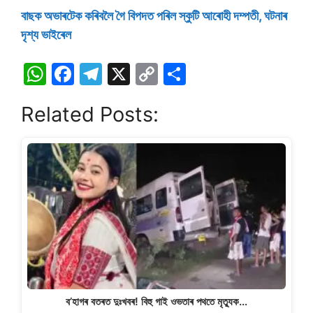
বাছক অভাৰটেক কৰিবলৈ গৈ বিপদত পৰিল স্কুটি আৰােহী দম্পতী, ঘটনাৰ
দৃশ্য ভাইৰেল
W
F
T
X
C
S
h
a
el
o
h
Related Posts:
at
c
e
p
ar
s
e
gr
y
e
A
b
a
Li
p
o
m
n
p
o
k
k
ব’হাগৰ বতৰত দুঃখবৰ! বিহু গাই ওভতাৰ পথতে মৃত্যুক…