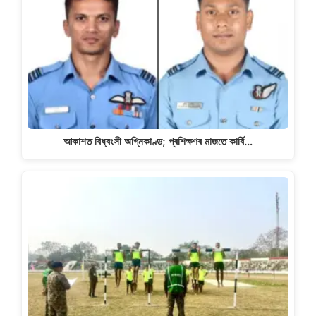
আকাশত বিধ্বংসী অগ্নিকাণ্ড; প্ৰশিক্ষণৰ মাজতে কাৰ্বি…