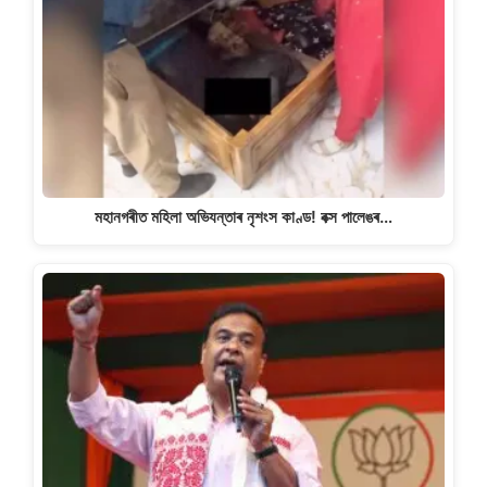
মহানগৰীত মহিলা অভিযন্তাৰ নৃশংস কাণ্ড! বক্স পালেঙৰ…