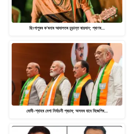
ছিংগাপুৰৰ ক'ৰনাৰ আদালতৰ চূড়ান্ত ৰায়দান; প্ৰাণৰ…
মোদী-শ্বাহৰ মেগা নিৰ্বাচনী প্ৰচাৰ; অসমৰ বাবে বিজেপিৰ…