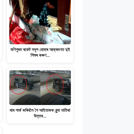
মণিপুৰত ৰকেট সদৃশ বোমাৰ আক্ৰমণত দুই
শিশুৰ কৰুণ…
থাৰ পাৰ্ক কৰিবলৈ গৈ আইতাকক খুন্দা নাতিৰ!
উত্তৰ…