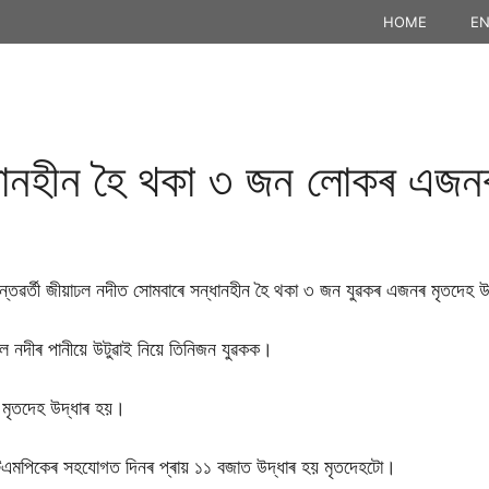
HOME
EN
ধানহীন হৈ থকা ৩ জন লােকৰ এজনৰ
্তৱৰ্তী জীয়াঢল নদীত সােমবাৰে সন্ধানহীন হৈ থকা ৩ জন যুৱকৰ এজনৰ মৃতদেহ উদ
ঢল নদীৰ পানীয়ে উটুৱাই নিয়ে তিনিজন যুৱকক।
ৰ মৃতদেহ উদ্ধাৰ হয়।
এমপিকেৰ সহযোগত দিনৰ প্ৰায় ১১ বজাত উদ্ধাৰ হয় মৃতদেহটো।