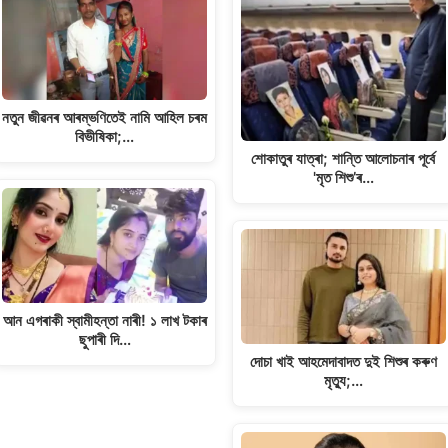
নতুন জীৱনৰ আৰম্ভণিতেই নামি আহিল চৰম
বিভীষিকা;…
শোকাতুৰ যাত্ৰা; শান্তি আলোচনাৰ পূৰ্বে
'মৃত শিশু’ৰ…
আন এগৰাকী স্বামীহন্তা নাৰী! ১ লাখ টকাৰ
ছুপাৰী দি…
দোচা খাই আহমেদাবাদত দুই শিশুৰ কৰুণ
মৃত্যু;…