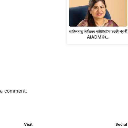
তামিলনাডু নিৰ্বাচনৰ আটাইতকৈ চহকী প্ৰাৰ্থী
AIADMKৰ…
 a comment.
Visit
Social