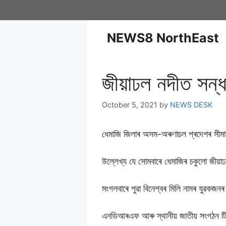
NEWS8 NorthEast
জীয়াঢল নদীত সন্
October 5, 2021
by
NEWS DESK
ধেমাজি জিলাৰ অসম-অৰুণাচল প্ৰদেশৰ সীমান
উল্লেখ্য যে সােমবাৰে ধেমাজিৰ চকুলো জীয়া
মংগলবাৰে পুৱা বিনেশ্বৰ মিলি নামৰ যুৱকজন
এনডিআৰএফ আৰু স্থানীয় জাতীয় সংগঠন টি