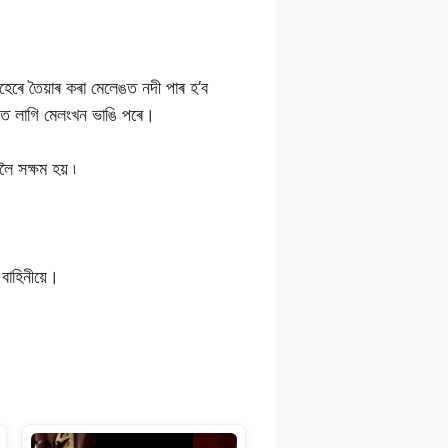
েৰে তৈয়াৰ কৰা মেলেঙত নদী পাৰ হ’ব
ঁটাত লাগি মেলংখন ভাঙি পৰে।
ৈ সক্ষম হয় ৷
 বাহিনীয়ে।