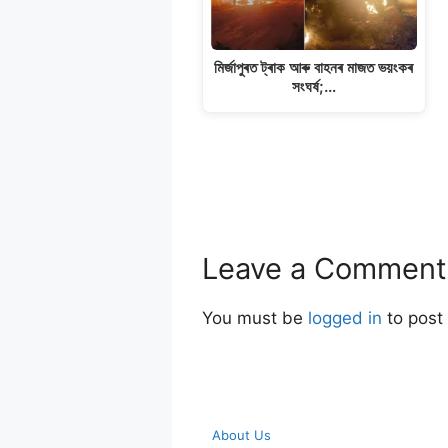
মিৰ্জাপুৰত ট্ৰাক আৰু বাহনৰ মাজত ভয়ংকৰ
সংঘৰ্ষ;…
Leave a Comment
You must be
logged in
to post
About Us