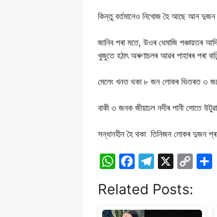
কিন্তু বৰ্তমানেও নিখোজ হৈ আছে আন দুজ
জানিব পৰা মতে, উওৰ ধেমাজি পঞ্চায়তৰ আদি
খুজুতে হঠাৎ অৰুণাচলৰ আৱৰ পাহাৰৰ পৰা বাঢ়ি
মেলেং খনত থকা ৮ জন লোকৰ ভিতৰত ৩ জনে সাত
বাকী ৩ জনক জীয়াঢল নদীৰ পানী সোতে উটুৱাই
সন্ধানহীন হৈ থকা তিনিজন লোকৰ দুজন প্ৰদ
W
F
T
X
C
h
a
el
o
Related Posts:
at
c
e
p
s
e
gr
y