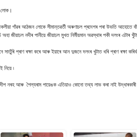
ন লোক।
কলীয়া গাঁৱৰ আঠজন লোকে সীমান্তৱৰ্তী অৰুণাচল প্ৰদেশৰ পৰা উভতি আহোতে বাঁহ
 অহা জীয়াঢল নদীৰ পানীয়ে জীয়াঢল মুখত নিৰ্মীয়মান অৱস্থাৰ পকী দলংৰ এটাৰ খু
ুঁৰি প্ৰাণ ৰক্ষা কৰে আৰু ইয়াৰে আন দুজনে দলংৰ খুটাত ধৰি প্ৰাণ ৰক্ষা কৰিবল
 নিয়ে ৷
ীপ নৰহ আৰু শৈল্যৰাম পায়েঙক এতিয়াও কােনাে তথ্য লাভ কৰা নাই উদ্ধাৰকাৰী
S
h
ar
e