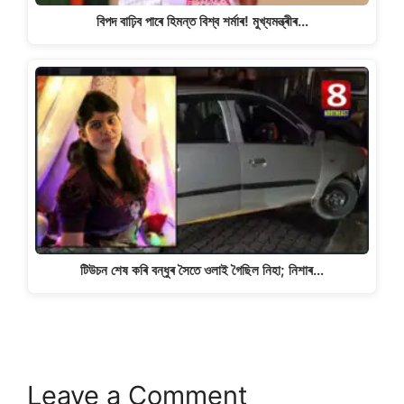
বিপদ বাঢ়িব পাৰে হিমন্ত বিশ্ব শৰ্মাৰ! মুখ্যমন্ত্ৰীৰ…
টিউচন শেষ কৰি বন্ধুৰ সৈতে ওলাই গৈছিল নিহা; নিশাৰ…
Leave a Comment