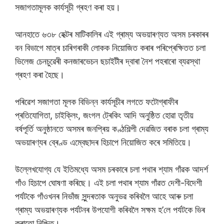
সজাগতামূলক কাৰ্যসূচী গ্ৰহণ কৰা হয়।
আনহাতে ৬৩৮ হেক্টৰ মাটিকালিৰ এই গ্ৰাম্য অভয়াৰণ্যত অসম চৰকাৰৰ
বন বিভাগে মাত্ৰ চাৰিগৰাকী লোকক নিয়োজিত কৰাৰ পৰিপ্ৰেক্ষিতত চলা
ভিলেজ চেনচুৱেৰী কনজাৰভেচন ছচাইটীৰ দ্বাৰা নৈশ পহৰাৰো ব্যৱস্থা
গ্ৰহণ কৰা হৈছে।
পৰিৱেশ সজাগতা মূলক বিভিন্ন কাৰ্যসূচীৰ লগতে ফটোগ্ৰাফীৰ
প্ৰতিযোগিতা, চাইক্লিং, জংগল ট্ৰেকিং আদি অনুষ্ঠিত হোৱা তৃতীয়
বৰ্ষপূৰ্তি অনুষ্ঠানতে অসমৰ জনপ্ৰিয় কণ্ঠশিল্পী দেৱজিত বৰাক চলা গ্ৰাম্য
অভয়াৰণ্যৰ ব্ৰেণ্ড এম্বেছাদৰ হিচাপে নিয়োজিত কৰে সমিতিয়ে।
উল্লেখযোগ্য যে ইতিমধ্যে অসম চৰকাৰে চলা পথাৰ শ্যাম গাঁৱক আদৰ্শ
গাঁও হিচাপে ঘোষণা কৰিছে। এই চলা পথাৰ শ্যাম গাঁৱত দেশী-বিদেশী
পৰ্যটকে গাঁওখনৰ নিভাঁজ সুন্দৰতাক অনুভৱ কৰিবলৈ আহে আৰু চলা
গ্ৰাম্য অভয়াৰণ্যক পৰ্যটনৰ উপযোগী কৰিবলৈ সক্ষম হ’লে পৰ্যটকে ভিৰ
কৰাতো নিশ্চিত।