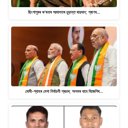
ছিংগাপুৰৰ ক'ৰনাৰ আদালতৰ চূড়ান্ত ৰায়দান; প্ৰাণৰ…
মোদী-শ্বাহৰ মেগা নিৰ্বাচনী প্ৰচাৰ; অসমৰ বাবে বিজেপিৰ…