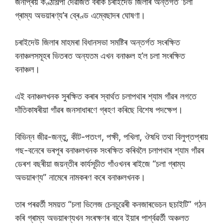
জনপ্ৰিয় কণ্ঠশিল্পী দেৱজিত বৰাক চৰাইদেউ জিলাৰ অন্তৰ্গত ‘চলা
গ্ৰাম্য অভয়াৰণ্য’ৰ ব্ৰেণ্ড এম্বেছাদৰ ঘোষণা।
চৰাইদেউ জিলাৰ মাহমৰা বিধানসভা সমষ্টিৰ অন্তৰ্গত সংৰক্ষিত
বনাঞ্চলসমূহৰ ভিতৰত অন্যতম এখন বনাঞ্চল হ’ল চলা সংৰক্ষিত
বনাঞ্চল।
এই বনাঞ্চলখনক সুৰক্ষিত কৰাৰ স্বাৰ্থত চলাপথাৰ শ্যাম গাঁৱৰ লগতে
দাঁতিকাষৰীয়া গাঁৱৰ জনসাধাৰণে গ্ৰহণ কৰিছে বিশেষ পদক্ষেপ।
বিভিন্ন জীৱ-জন্তু, কীট-পতংগ, পক্ষী, পখিলা, ঔষধি তথা বিলুপ্তপ্ৰায়
গছ-বনেৰে ভৰপূৰ বনাঞ্চলখনক সংৰক্ষিত কৰিবলৈ চলাপথাৰ শ্যাম গাঁৱৰ
ডেৰশ বছৰীয়া জয়ন্তীৰ কাৰ্যসূচীত গাঁওখনৰ ৰাইজে “চলা গ্ৰাম্য
অভয়াৰণ্য” নামেৰে নামকৰণ কৰে বনাঞ্চলখনক।
তাৰ পৰৱৰ্তী সময়ত “চলা ভিলেজ চেনচুৱেৰী কনজাৰভেচন ছচাইটি” গঠন
কৰি গ্ৰাম্য অভয়াৰণ্যখন সংৰক্ষণৰ বাবে ইয়াৰ পাৰ্শ্বৱৰ্তী অঞ্চলত