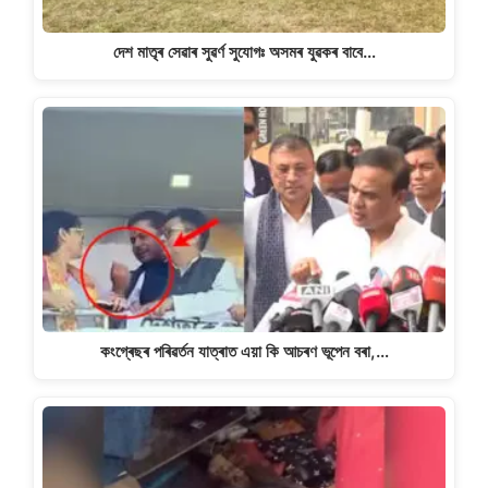
দেশ মাতৃৰ সেৱাৰ সুৱৰ্ণ সুযোগঃ অসমৰ যুৱকৰ বাবে…
কংগ্ৰেছৰ পৰিৱৰ্তন যাত্ৰাত এয়া কি আচৰণ ভূপেন বৰা,…