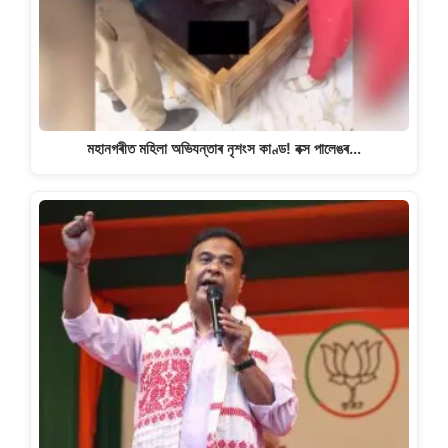
মহানগৰীত মহিলা অভিযন্তাৰ নৃশংস কাণ্ড! বক্স পালেঙৰ…