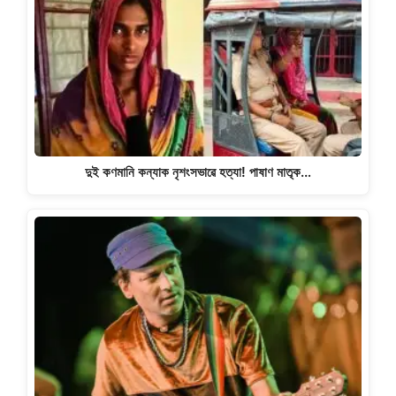
দুই কণমানি কন্যাক নৃশংসভাৱে হত্যা! পাষাণ মাতৃক…