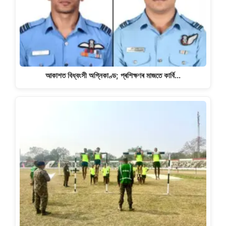
আকাশত বিধ্বংসী অগ্নিকাণ্ড; প্ৰশিক্ষণৰ মাজতে কাৰ্বি…