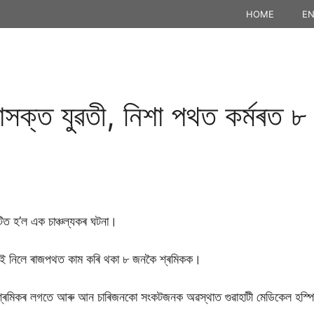
HOME
EN
সক্ত যুৱতী, নিশা পথত কৰ্মৰত ৮
টিত হ’ল এক চাঞ্চল্যকৰ ঘটনা।
টিয়াই নিলে ৰাজপথত কাম কৰি থকা ৮ জনকৈ শ্ৰমিকক।
্ৰমিকৰ লগতে আৰু আন চাৰিজনকো সংকটজনক অৱস্থাত গুৱাহাটী মেডিকেল হস্পি