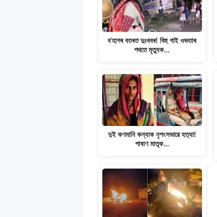
s
b
g
L
e
A
o
r
i
p
o
a
n
ব’হাগৰ বতৰত দুঃখবৰ! বিহু গাই ওভতাৰ
p
k
m
k
পথতে মৃত্যুক…
দুই কণমানি কন্যাক নৃশংসভাৱে হত্যা!
পাষাণ মাতৃক…