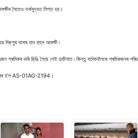
ৰক্ষীৰ সৈতেও তৰ্কযুদ্ধত লিপ্ত হয়।
় দিছপুৰ থানাৰ যান বাহন আৰক্ষী ৷
ন শ্ৰমিকৰ ভৰি ছিঙি গৈছে সেই দুৰ্ঘটনাত ৷ কিন্তু বৰ্তমানলৈকে শ্ৰমিকজনৰ পৰিচ
নৰ নম্বৰ হ’ল AS-01AG-2194।