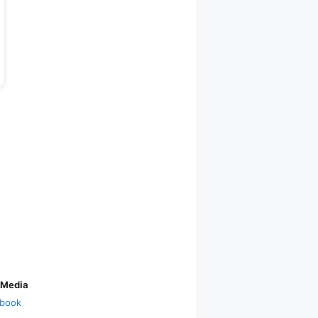
 Media
book