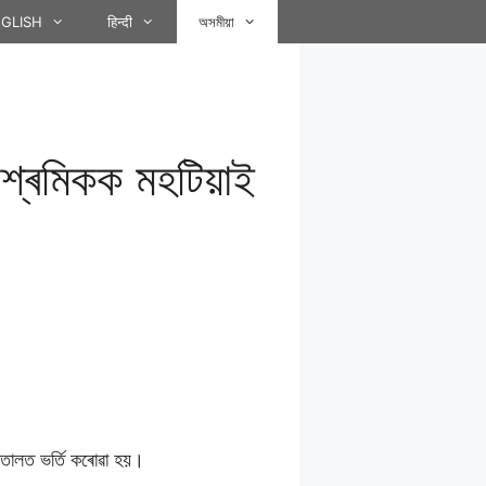
GLISH
हिन्दी
অসমীয়া
 শ্ৰমিকক মহটিয়াই
তালত ভৰ্তি কৰোৱা হয়।