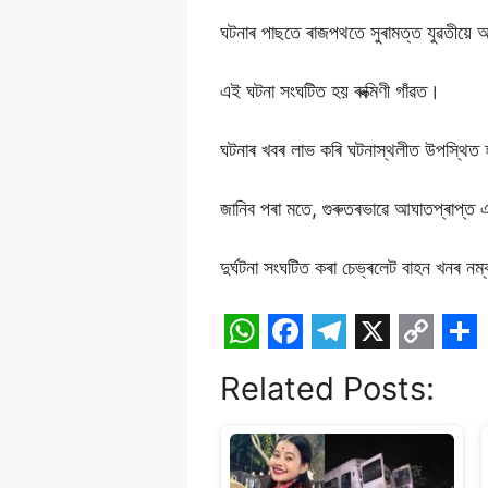
ঘটনাৰ পাছতে ৰাজপথতে সুৰামত্ত যুৱতীয়ে আ
এই ঘটনা সংঘটিত হয় ৰুক্মিণী গাঁৱত।
ঘটনাৰ খবৰ লাভ কৰি ঘটনাস্থলীত উপস্থিত হয
জানিব পৰা মতে, গুৰুতৰভাৱে আঘাতপ্ৰাপ্ত এজ
দুৰ্ঘটনা সংঘটিত কৰা চেভ্ৰলেট বাহন খ
W
F
T
X
C
S
Related Posts:
h
a
e
o
h
a
c
l
p
a
t
e
e
y
r