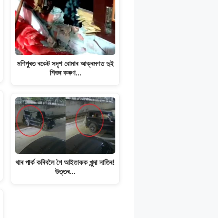
মণিপুৰত ৰকেট সদৃশ বোমাৰ আক্ৰমণত দুই
শিশুৰ কৰুণ…
থাৰ পাৰ্ক কৰিবলৈ গৈ আইতাকক খুন্দা নাতিৰ!
উত্তৰ…