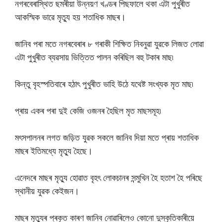
নগৰবেৰাস্থিত ছমৰীয়া উন্নয়ণ খণ্ডৰ পিছফালে থকা এটা পুখুৰীত
আকস্মিক ভাৱে মৃত্যু হয় শতাধিক মাছৰ।
জানিব পৰা মতে নগৰবেৰাৰ ৮ গৰাকী শিক্ষিত নিবনুৱা যুৱকে লিজত লোৱা
এটা পুখুৰীত ব্যৱসায় ভিত্তিত পালন কৰিছিল বহু টকাৰ মাছ৷
কিন্তু বৃহস্পতিবাৰে হঠাৎ পুখুৰীত ভাহি উঠে যথেষ্ট সংখ্যক মৃত মাছ৷
প্ৰায় একৰ পৰা দুই কেজি ওজনৰ হৈছিল মৃত মাছসমূহ৷
মৎসপালনৰ লগত জড়িত যুৱক সকলে জানিব দিয়া মতে প্ৰায় শতাধিক
মাছৰ ইতিমধ্যে মৃত্যু হৈছে।
এনেদৰে মাছৰ মৃত্যু হোৱাত বৃহৎ লোকচানৰ সন্মুখিন হৈ হতাশ হৈ পৰিছে
স্থানীয় যুৱক কেইজন।
মাছৰ মৃত্যুৰ প্ৰকৃত কাৰণ জানিব নোৱাৰিলেও কোনো দুস্কৃতিকাৰীয়ে