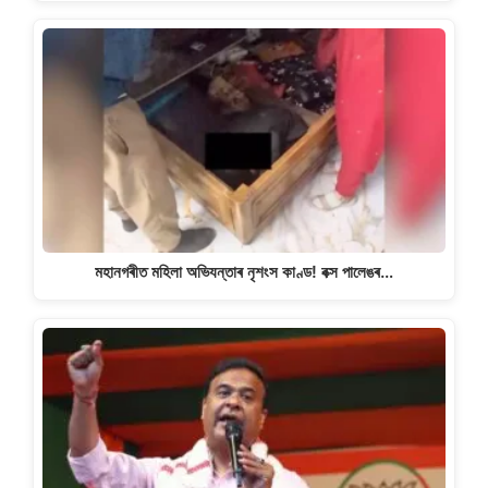
মহানগৰীত মহিলা অভিযন্তাৰ নৃশংস কাণ্ড! বক্স পালেঙৰ…