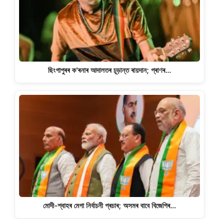
ছিংগাপুৰৰ ক'ৰনাৰ আদালতৰ চূড়ান্ত ৰায়দান; প্ৰাণৰ…
মোদী-শ্বাহৰ মেগা নিৰ্বাচনী প্ৰচাৰ; অসমৰ বাবে বিজেপিৰ…