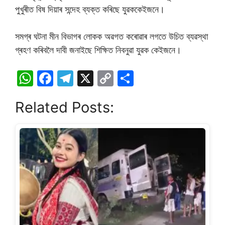
পুখুৰীত বিষ দিয়াৰ সন্দেহ ব্যক্ত কৰিছে যুৱককেইজনে।
সমগ্ৰ ঘটনা মীন বিভাগৰ লোকক অৱগত কৰোৱাৰ লগতে উচিত ব্যৱস্থা
গ্ৰহণ কৰিবলৈ দাবী জনাইছে শিক্ষিত নিবনুৱা যুৱক কেইজনে।
W
F
T
X
C
S
h
a
el
o
h
Related Posts:
at
c
e
p
ar
s
e
gr
y
e
A
b
a
Li
p
o
m
n
p
o
k
k