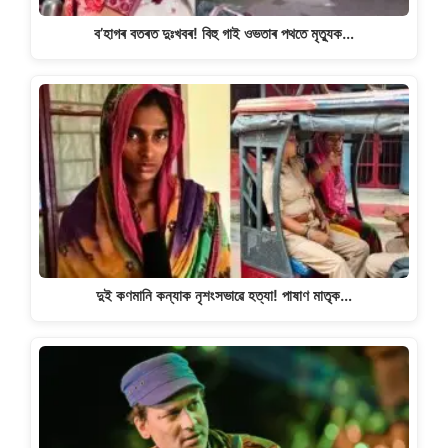
ব’হাগৰ বতৰত দুঃখবৰ! বিহু গাই ওভতাৰ পথতে মৃত্যুক…
দুই কণমানি কন্যাক নৃশংসভাৱে হত্যা! পাষাণ মাতৃক…