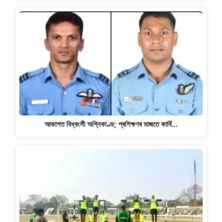
আকাশত বিধ্বংসী অগ্নিকাণ্ড; প্ৰশিক্ষণৰ মাজতে কাৰ্বি…