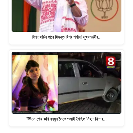
বিপদ বাঢ়িব পাৰে হিমন্ত বিশ্ব শৰ্মাৰ! মুখ্যমন্ত্ৰীৰ…
টিউচন শেষ কৰি বন্ধুৰ সৈতে ওলাই গৈছিল নিহা; নিশাৰ…