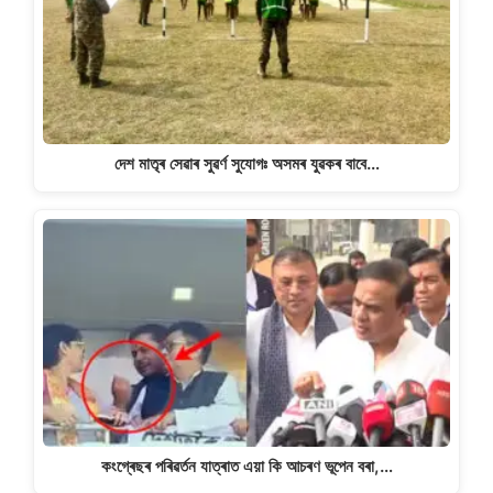
দেশ মাতৃৰ সেৱাৰ সুৱৰ্ণ সুযোগঃ অসমৰ যুৱকৰ বাবে…
কংগ্ৰেছৰ পৰিৱৰ্তন যাত্ৰাত এয়া কি আচৰণ ভূপেন বৰা,…