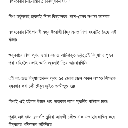
নগৰবেৰাৰ নিচিলামাৰীত চাঞ্চল্যকৰ ঘটনা৷
নিশা দুৰ্বৃত্তই জ্বলাই দিলে বিদ্যালয়ৰ ডেক্স-বেন্সৰ লগতে আচবাব৷
নগৰবেৰাৰ নিছিলামাৰী মধ্য ইংৰাজী বিদ্যালয়ত নিশা সংঘটিত হৈছে এই
ঘটনা৷
শুক্ৰবাৰে নিশা প্ৰায় ২মান বজাত অচিনাক্ত দুৰ্বৃত্তই বিদ্যালয় গৃহৰ
পৰা বাহিৰলৈ ওলাই আনি জ্বলাই দিয়ে আচবাবখিনি৷
এই কাণ্ডত বিদ্যালয়খনৰ প্ৰায় ১৫ জোৰা ডেক্স বেঞ্চৰ লগতে শিক্ষকে
ব্যৱহাৰ কৰা চকী টেবুল জুইত ভস্মীভূত হয়৷
নিশাই এই ঘটনাৰ উমান পায় হাহাকাৰ লাগে স্থানীয় ৰাইজৰ মাত৷
পুৱাই এই ঘটনা সন্দৰ্ভত মন্দিৰা আৰক্ষী চকীত এক এজাহাৰ দাখিল কৰে
বিদ্যালয় পৰিচালনা সমিতিয়ে৷