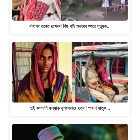
ব’হাগৰ বতৰত দুঃখবৰ! বিহু গাই ওভতাৰ পথতে মৃত্যুক…
দুই কণমানি কন্যাক নৃশংসভাৱে হত্যা! পাষাণ মাতৃক…