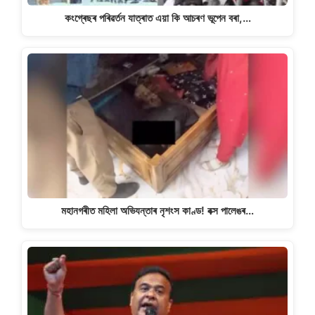
কংগ্ৰেছৰ পৰিৱৰ্তন যাত্ৰাত এয়া কি আচৰণ ভূপেন বৰা,…
মহানগৰীত মহিলা অভিযন্তাৰ নৃশংস কাণ্ড! বক্স পালেঙৰ…