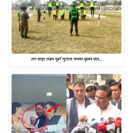
দেশ মাতৃৰ সেৱাৰ সুৱৰ্ণ সুযোগঃ অসমৰ যুৱকৰ বাবে…