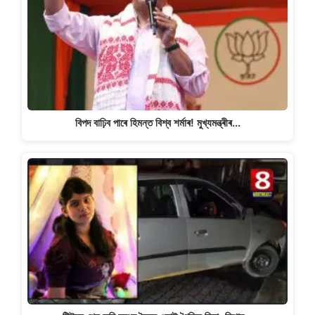
বিপদ বাঢ়িব পাৰে হিমন্ত বিশ্ব শৰ্মাৰ! মুখ্যমন্ত্ৰীৰ…