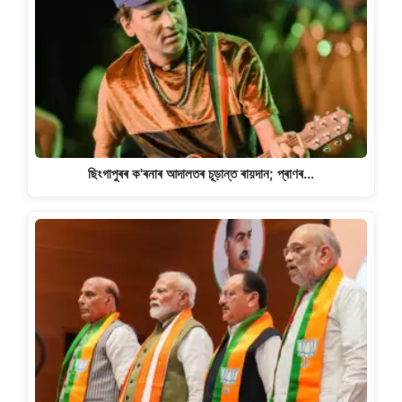
ছিংগাপুৰৰ ক'ৰনাৰ আদালতৰ চূড়ান্ত ৰায়দান; প্ৰাণৰ…