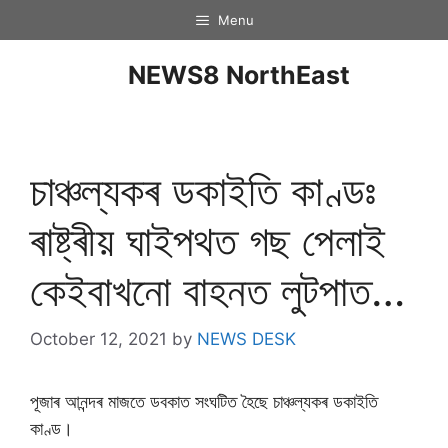
Menu
NEWS8 NorthEast
চাঞ্চল্যকৰ ডকাইতি কাণ্ডঃ
ৰাষ্ট্ৰীয় ঘাইপথত গছ পেলাই
কেইবাখনো বাহনত লুটপাত…
October 12, 2021
by
NEWS DESK
পূজাৰ আনন্দৰ মাজতে ডবকাত সংঘটিত হৈছে চাঞ্চল্যকৰ ডকাইতি
কাণ্ড।