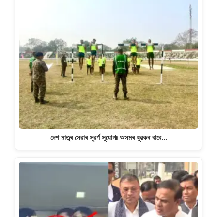
দেশ মাতৃৰ সেৱাৰ সুৱৰ্ণ সুযোগঃ অসমৰ যুৱকৰ বাবে…