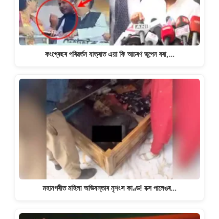
কংগ্ৰেছৰ পৰিৱৰ্তন যাত্ৰাত এয়া কি আচৰণ ভূপেন বৰা,…
মহানগৰীত মহিলা অভিযন্তাৰ নৃশংস কাণ্ড! বক্স পালেঙৰ…