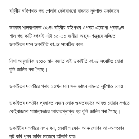
ৰাষ্ট্ৰীয় ঘাইপথত গছ পেলাই কেইবাখনো বাহনত লুটপাত ডকাইতৰ।
ডবকাৰ শালবাগানত ৩৬নং ৰাষ্ট্ৰীয় ঘাইপথৰ ওপৰত এজোপা প্ৰকাণ্ড
শাল গছ কাটি বগৰাই এটা ১০-১৫ জনীয়া অস্ত্ৰ–শস্ত্ৰৰে সজ্জিত
ডকাইতৰ দলে ডকাইতি কাণ্ড সংঘঠিত কৰে৷
নিশা অনুমানিক ২:৩০ মান বজাত এই ডকাইতি কাণ্ড সংঘটিত হোৱা
বুলি জানিব পৰা গৈছে।
ডকাইতৰ দলটোৱে প্ৰায় ১৫খন মান সৰু ডাঙৰ বাহনত লুটপাত চলায়।
ডকাইতৰ দলটোৰ প্ৰহাৰত এজন লোক গুৰুতৰভাৱে আহত হোৱাৰ লগতে
কেইবাজনো সামান্যভাৱে আঘাতপ্ৰাপ্ত হয় বুলি জানিব পৰা গৈছে।
ডকাইটৰ দলটোৱে নগদ ধন, মেবাইল ফোন আৰু সোণৰ আ-অলংকাৰ
লুট কৰি পুনৰ হাবিৰ মাজেৰে আঁতৰি যায়৷