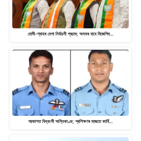
মোদী-শ্বাহৰ মেগা নিৰ্বাচনী প্ৰচাৰ; অসমৰ বাবে বিজেপিৰ…
আকাশত বিধ্বংসী অগ্নিকাণ্ড; প্ৰশিক্ষণৰ মাজতে কাৰ্বি…