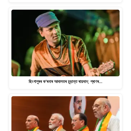
ছিংগাপুৰৰ ক'ৰনাৰ আদালতৰ চূড়ান্ত ৰায়দান; প্ৰাণৰ…