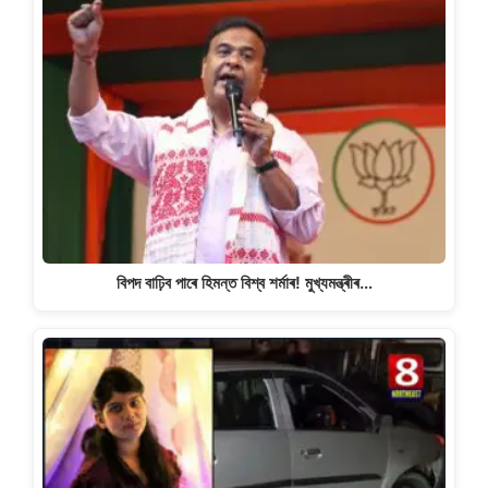
বিপদ বাঢ়িব পাৰে হিমন্ত বিশ্ব শৰ্মাৰ! মুখ্যমন্ত্ৰীৰ…