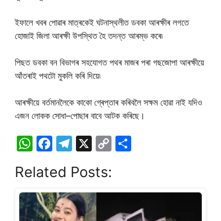
ইফালে খবৰ পোৱাৰ মাত্ৰকেই ঘটনাস্থলীত ডবকা আৰক্ষীৰ লগতে
হোজাই জিলা আৰক্ষী উপস্থিত হৈ তদন্ত আৰম্ভ কৰে৷
পিছত ডবকা বন বিভাগৰ সহযোগত পথৰ মাজৰ পৰা গছজোপা আৰক্ষীয়ে
আঁতৰাই পথটো মুকলি কৰি দিয়ে৷
আৰক্ষীয়ে বৰ্তমানলৈকে কাকো গ্ৰেপ্তাৰ কৰিবলৈ সক্ষম হোৱা নাই যদিও
এজন লোকক সোধা–পোছাৰ বাবে আটক কৰিছে।
W
F
T
X
C
S
h
a
el
o
h
Related Posts:
at
c
e
p
ar
s
e
gr
y
e
A
b
a
Li