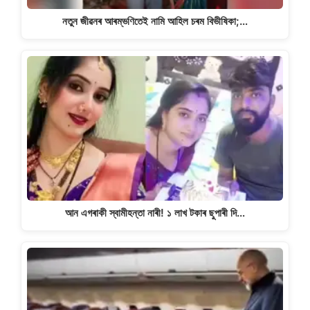
নতুন জীৱনৰ আৰম্ভণিতেই নামি আহিল চৰম বিভীষিকা;…
আন এগৰাকী স্বামীহন্তা নাৰী! ১ লাখ টকাৰ ছুপাৰী দি…