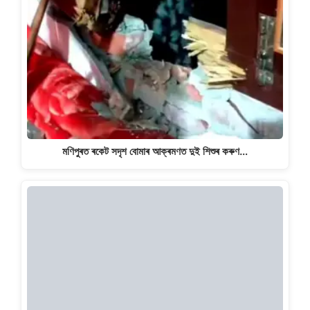
মণিপুৰত ৰকেট সদৃশ বোমাৰ আক্ৰমণত দুই শিশুৰ কৰুণ…