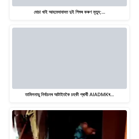
দোচা খাই আহমেদাবাদত দুই শিশুৰ কৰুণ মৃত্যু;…
তামিলনাডু নিৰ্বাচনৰ আটাইতকৈ চহকী প্ৰাৰ্থী AIADMKৰ…