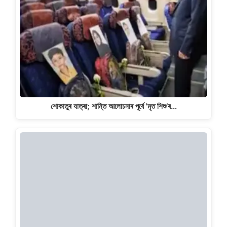
শোকাতুৰ যাত্ৰা; শান্তি আলোচনাৰ পূৰ্বে 'মৃত শিশু’ৰ…