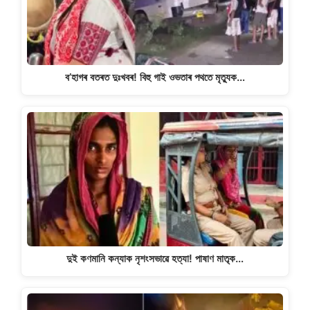
k
ব’হাগৰ বতৰত দুঃখবৰ! বিহু গাই ওভতাৰ পথতে মৃত্যুক…
দুই কণমানি কন্যাক নৃশংসভাৱে হত্যা! পাষাণ মাতৃক…