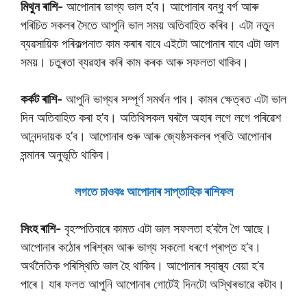
মিথুন ৰাশি-
আপোনাৰ ভাগ্য ভাল হ’ব। আপোনাৰ বন্ধু বৰ্গ আৰু
পৰিচিত সকলৰ সৈতে আপুনি ভাল সময় অতিবাহিত কৰিব। এটা নতুন
ব্যৱসায়িক পৰিকল্পনাত কাম কৰাৰ বাবে এইটো আপোনাৰ বাবে এটা ভাল
সময়। চতুৰতা ব্যৱহাৰ কৰি কাম কৰক আৰু সফলতা থাকিব।
কৰ্কট ৰাশি-
আপুনি ভাগ্যৰ সম্পূৰ্ণ সমৰ্থন পাব। কামৰ ক্ষেত্ৰত এটা ভাল
দিন অতিবাহিত কৰা হ’ব। অতিথিসকল ঘৰলৈ অহাৰ লগে লগে পৰিৱেশ
আনন্দদায়ক হ’ব। আপোনাৰ গুৰু আৰু জ্যেষ্ঠসকলৰ প্ৰতি আপোনাৰ
সন্মানৰ অনুভূতি থাকিব।
লগতে চাওকঃ আপােনাৰ সাপ্তাহিক ৰাশিফল
সিংহ ৰাশি-
বৃহস্পতিবাৰে কামত এটা ভাল সফলতা হ’বলৈ গৈ আছে।
আপোনাৰ কঠোৰ পৰিশ্ৰম আৰু ভাগ্য সকলো ধৰণে প্ৰাপ্ত হ’ব।
অৰ্থনৈতিক পৰিস্থিতি ভাল হৈ থাকিব। আপোনাৰ স্বাস্থ্য বেয়া হ’ব
পাৰে। যাৰ ফলত আপুনি আপোনাৰ গোটেই দিনটো অস্থিৰভাৱে কটাব।