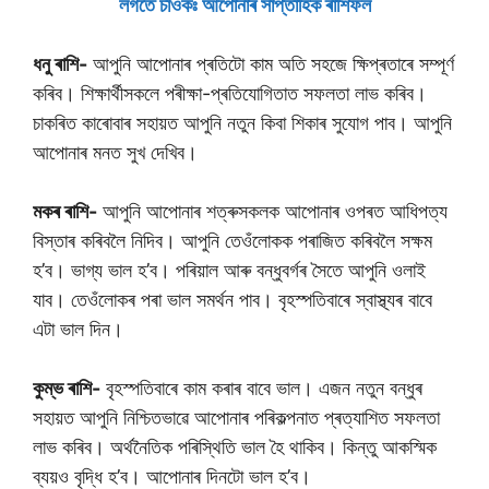
লগতে চাওকঃ আপােনাৰ সাপ্তাহিক ৰাশিফল
ধনু ৰাশি-
আপুনি আপোনাৰ প্ৰতিটো কাম অতি সহজে ক্ষিপ্ৰতাৰে সম্পূৰ্ণ
কৰিব। শিক্ষাৰ্থীসকলে পৰীক্ষা-প্ৰতিযোগিতাত সফলতা লাভ কৰিব।
চাকৰিত কাৰোবাৰ সহায়ত আপুনি নতুন কিবা শিকাৰ সুযোগ পাব। আপুনি
আপোনাৰ মনত সুখ দেখিব।
মকৰ ৰাশি-
আপুনি আপোনাৰ শত্ৰুসকলক আপোনাৰ ওপৰত আধিপত্য
বিস্তাৰ কৰিবলৈ নিদিব। আপুনি তেওঁলোকক পৰাজিত কৰিবলৈ সক্ষম
হ’ব। ভাগ্য ভাল হ’ব। পৰিয়াল আৰু বন্ধুবৰ্গৰ সৈতে আপুনি ওলাই
যাব। তেওঁলোকৰ পৰা ভাল সমৰ্থন পাব। বৃহস্পতিবাৰে স্বাস্থ্যৰ বাবে
এটা ভাল দিন।
কুম্ভ ৰাশি-
বৃহস্পতিবাৰে কাম কৰাৰ বাবে ভাল। এজন নতুন বন্ধুৰ
সহায়ত আপুনি নিশ্চিতভাৱে আপোনাৰ পৰিকল্পনাত প্ৰত্যাশিত সফলতা
লাভ কৰিব। অৰ্থনৈতিক পৰিস্থিতি ভাল হৈ থাকিব। কিন্তু আকস্মিক
ব্যয়ও বৃদ্ধি হ’ব। আপোনাৰ দিনটো ভাল হ’ব।