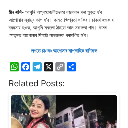
মীন ৰাশি-
আপুনি অপ্ৰয়োজনীয়ভাৱে কাৰোবাৰ পৰা মুক্ত হ’ব।
আপোনাৰ স্বাস্থ্য ভাল হ’ব। কামত ক্ষিপ্ৰতা থাকিব। চাকৰি হওক বা
ব্যৱসায় হওক, আপুনি সকলো ঠাইতে ভাল সফলতা পাব। কামৰ
ক্ষেত্ৰত আপোনাৰ দিনটো লাভজনক প্ৰমাণিত হ’ব।
লগতে চাওকঃ আপােনাৰ সাপ্তাহিক ৰাশিফল
W
F
T
X
C
S
h
a
el
o
h
Related Posts:
at
c
e
p
ar
s
e
gr
y
e
A
b
a
Li
p
o
m
n
p
o
k