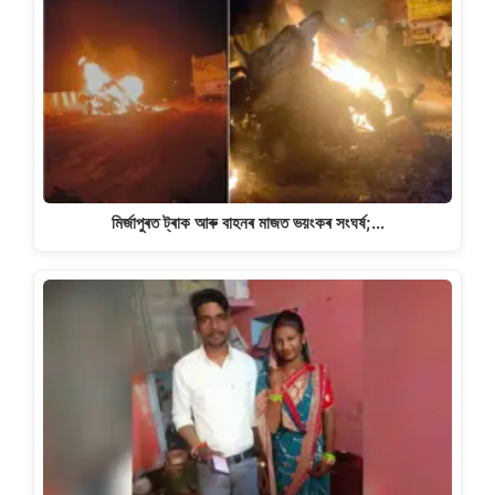
মিৰ্জাপুৰত ট্ৰাক আৰু বাহনৰ মাজত ভয়ংকৰ সংঘৰ্ষ;…