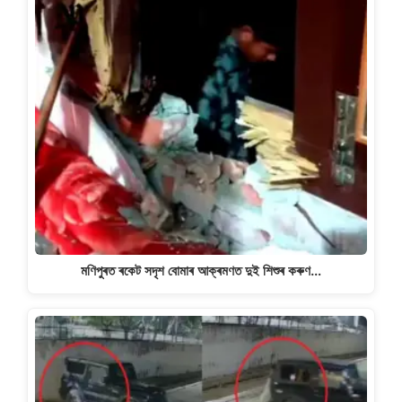
মণিপুৰত ৰকেট সদৃশ বোমাৰ আক্ৰমণত দুই শিশুৰ কৰুণ…