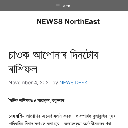
Menu
NEWS8 NorthEast
চাওক আপোনাৰ দিনটােৰ
ৰাশিফল
November 4, 2021
by
NEWS DESK
দৈনিক ৰাশিফলঃ ৫ নৱেম্বৰ, শুকুৰবাৰ
মেষ ৰাশি-
আপোনাৰ আচৰণ সলনি কৰক। পাৰস্পৰিক বুজাবুজিৰ দ্বাৰা
পাৰিবাৰিক বিবাদ সমাধান কৰা হ’ব। কৰ্মক্ষেত্ৰত কৰ্মচাৰীসকলৰ পৰা