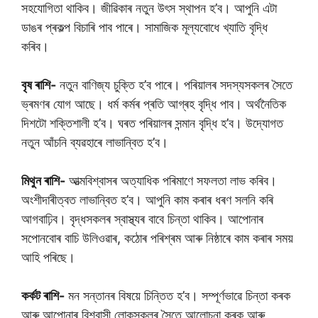
সহযোগিতা থাকিব। জীৱিকাৰ নতুন উৎস স্থাপন হ’ব। আপুনি এটা
ডাঙৰ প্ৰকল্প বিচাৰি পাব পাৰে। সামাজিক মূল্যবোধে খ্যাতি বৃদ্ধি
কৰিব।
বৃষ ৰাশি-
নতুন বাণিজ্য চুক্তি হ’ব পাৰে। পৰিয়ালৰ সদস্যসকলৰ সৈতে
ভ্ৰমণৰ যোগ আছে। ধৰ্ম কৰ্মৰ প্ৰতি আগ্ৰহ বৃদ্ধি পাব। অৰ্থনৈতিক
দিশটো শক্তিশালী হ’ব। ঘৰত পৰিয়ালৰ সন্মান বৃদ্ধি হ’ব। উদ্যোগত
নতুন আঁচনি ব্যৱহাৰে লাভান্বিত হ’ব।
মিথুন ৰাশি-
আত্মবিশ্বাসৰ অত্যাধিক পৰিমাণে সফলতা লাভ কৰিব।
অংশীদাৰীত্বত লাভান্বিত হ’ব। আপুনি কাম কৰাৰ ধৰণ সলনি কৰি
আগবাঢ়িব। বৃদ্ধসকলৰ স্বাস্থ্যৰ বাবে চিন্তা থাকিব। আপোনাৰ
সপোনবোৰ বাচি উলিওৱাৰ, কঠোৰ পৰিশ্ৰম আৰু নিষ্ঠাৰে কাম কৰাৰ সময়
আহি পৰিছে।
কৰ্কট ৰাশি-
মন সন্তানৰ বিষয়ে চিন্তিত হ’ব। সম্পূৰ্ণভাৱে চিন্তা কৰক
আৰু আপোনাৰ বিশ্বাসী লোকসকলৰ সৈতে আলােচনা কৰক আৰু