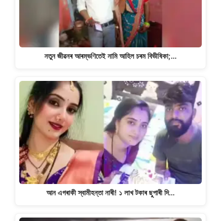
নতুন জীৱনৰ আৰম্ভণিতেই নামি আহিল চৰম বিভীষিকা;…
আন এগৰাকী স্বামীহন্তা নাৰী! ১ লাখ টকাৰ ছুপাৰী দি…