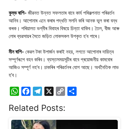
কুম্ভ ৰাশি-
জীৱনত উন্নত সফলতাৰ বাবে কাৰ্য পৰিকল্পনাত পৰিৱৰ্তন
আনিব। আপোনাৰ এনে কৰাৰ পদ্ধতি সলনি কৰি আনক ভুল কৰা বন্ধ
কৰক। পৰিয়ালত ভগ্নীৰ বিবাহৰ বিষয়ে চিন্তা থাকিব। তৈল, বীজ আৰু
লোৰ ব্যৱসায়ৰ সৈতে জড়িত লোকসকল উপকৃত হ’ব পাৰে।
মীন ৰাশি-
কেৱল টকা উপাৰ্জন কৰাই নহয়, লগতে আপোনাৰ দায়িত্ব
সম্পূৰ্ণৰূপে বহন কৰিব। ব্যস্তসময়সূচীৰ বাবে প্ৰয়োজনীয় কামবোৰ
আজিও সম্পূৰ্ণ নহ’ব। চাকৰিৰ পৰিৱৰ্তনৰ যোগ আছে। অৰ্থনৈতিক লাভ
হ’ব।
W
F
T
X
C
S
h
a
el
o
h
Related Posts:
at
c
e
p
ar
s
e
gr
y
e
A
b
a
Li