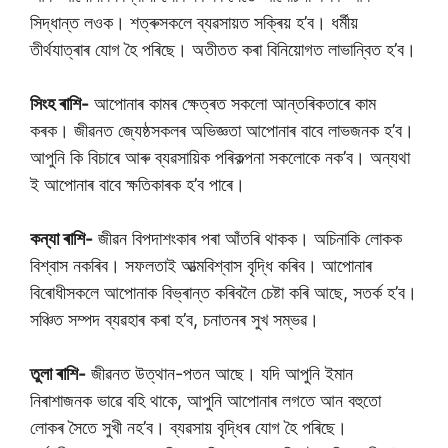
সিদ্ধান্ত লওক। শত্ৰুসকলে ব্যৱসায়ত সক্ৰিয় হ’ব। ধৰ্মীয়
তীৰ্থযাত্ৰাৰ যোগ হৈ পৰিছে। অতীতত কৰা বিনিয়োগত লাভান্বিত হ’ব।
সিংহ ৰাশি-
আপোনাৰ কামৰ ক্ষেত্ৰত সকলো আন্তৰিকতাৰে কাম
কৰক। জীৱনত জ্যেষ্ঠসকলৰ অভিজ্ঞতা আপোনাৰ বাবে লাভজনক হ’ব।
আপুনি কি বিচাৰে আৰু ব্যৱসায়িক পৰিকল্পনা সকলোকে নক’ব। অন্যথা
ই আপোনাৰ বাবে ক্ষতিকাৰক হ’ব পাৰে।
কন্যা ৰাশি-
জীৱন বিপদাশংকাৰ পৰা আঁতৰি থাকক। অচিনাকি লোকক
বিশ্বাস নকৰিব। সফলতাই আত্মবিশ্বাস বৃদ্ধি কৰিব। আপোনাৰ
বিৰোধীসকলে আপোনাক বিভ্ৰান্ত কৰিবলৈ চেষ্টা কৰি আছে, সতৰ্ক হ’ব।
সঞ্চিত সম্পদ ব্যৱহাৰ কৰা হ’ব, চনাতনৰ সুখ সম্ভৱ।
তুলা ৰাশি-
জীৱনত উত্থান-পতন আছে। যদি আপুনি ইমান
নিৰাশাজনক ভাৱে বহি থাকে, আপুনি আপোনাৰ লগতে আন বহুতো
লোকৰ সৈতে সুখী নহ’ব। ব্যৱসায় বৃদ্ধিৰ যোগ হৈ পৰিছে।