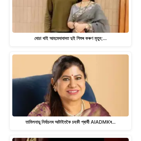
দোচা খাই আহমেদাবাদত দুই শিশুৰ কৰুণ মৃত্যু;…
তামিলনাডু নিৰ্বাচনৰ আটাইতকৈ চহকী প্ৰাৰ্থী AIADMKৰ…