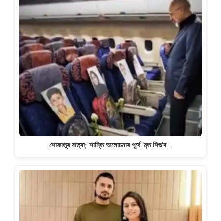
শোকাতুৰ যাত্ৰা; শান্তি আলোচনাৰ পূৰ্বে 'মৃত শিশু’ৰ…