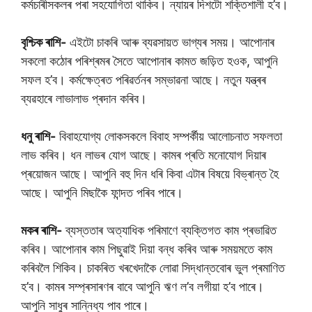
কৰ্মচাৰীসকলৰ পৰা সহযোগিতা থাকিব। ন্যায়ৰ দিশটো শক্তিশালী হ’ব।
বৃশ্চিক ৰাশি-
এইটো চাকৰি আৰু ব্যৱসায়ত ভাগ্যৰ সময়। আপোনাৰ
সকলো কঠোৰ পৰিশ্ৰমৰ সৈতে আপোনাৰ কামত জড়িত হওক, আপুনি
সফল হ’ব। কৰ্মক্ষেত্ৰত পৰিৱৰ্তনৰ সম্ভাৱনা আছে। নতুন যন্ত্ৰৰ
ব্যৱহাৰে লাভালাভ প্ৰদান কৰিব।
ধনু ৰাশি-
বিবাহযোগ্য লোকসকলে বিবাহ সম্পৰ্কীয় আলোচনাত সফলতা
লাভ কৰিব। ধন লাভৰ যোগ আছে। কামৰ প্ৰতি মনোযোগ দিয়াৰ
প্ৰয়োজন আছে। আপুনি বহু দিন ধৰি কিবা এটাৰ বিষয়ে বিভ্ৰান্ত হৈ
আছে। আপুনি মিছাকৈ ফান্দত পৰিব পাৰে।
মকৰ ৰাশি-
ব্যস্ততাৰ অত্যাধিক পৰিমাণে ব্যক্তিগত কাম প্ৰভাৱিত
কৰিব। আপোনাৰ কাম পিছুৱাই দিয়া বন্ধ কৰিব আৰু সময়মতে কাম
কৰিবলৈ শিকিব। চাকৰিত খৰখেদাকৈ লোৱা সিদ্ধান্তবোৰ ভুল প্ৰমাণিত
হ’ব। কামৰ সম্প্ৰসাৰণৰ বাবে আপুনি ঋণ ল’ব লগীয়া হ’ব পাৰে।
আপুনি সাধুৰ সান্নিধ্য পাব পাৰে।