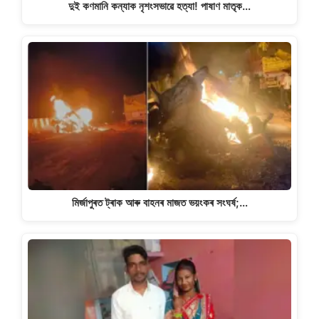
দুই কণমানি কন্যাক নৃশংসভাৱে হত্যা! পাষাণ মাতৃক…
মিৰ্জাপুৰত ট্ৰাক আৰু বাহনৰ মাজত ভয়ংকৰ সংঘৰ্ষ;…