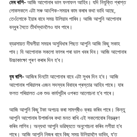
মেষ ৰাশি-
আজি আপোনাৰ ভাল ফলাফল আহিব। যদি নিযুক্তি প্ৰাপ্ত
লোকসকলে এটা সৰু আংশিক-সময়ৰ কাম কৰাৰ কথা ভাবি আছে,
তেওঁলোকে ইয়াৰ বাবে সময় উলিয়াব পাৰিব। আজি আপুনি আপোনাৰ
বন্ধুৰ সৈতে তীৰ্থস্থানলৈও যাব পাৰে।
ব্যৱসায়ত দীঘলীয়া সময়ৰ অসুবিধাৰ পিছত আপুনি আজি কিছু সকাহ
পাব। যি আপোনাক সকলো ফালৰ পৰা ভাল খবৰ দিব। আজি আপোনাৰ
উচ্চাকাংক্ষা পূৰণ কৰাৰ দিন হ’ব।
বৃষ ৰাশি-
আজিৰ দিনটো আপোনাৰ বাবে এটা সুখৰ দিন হ’ব। আজি
আপোনাৰ পৰিয়ালৰ এজন সদস্যৰ বিবাহৰ প্ৰস্তাৱ আহিব পাৰে। যাৰ
ফলত পৰিয়ালত এক শুভ কাৰ্যসূচীৰ ওপৰত আলোচনা হ’ব পাৰে।
আজি আপুনি কিছু টকা অপচয় কৰা সামগ্ৰীও ক্ৰয় কৰিব পাৰে। কিন্তু
আপুনি আপোনাৰ উপাৰ্জনৰ কথা মনত ৰাখি এই সকলোবোৰ নিয়ন্ত্ৰণ
কৰিব লাগিব। অন্যথা আপুনি ভৱিষ্যতে অনুশোচনা কৰিব লগীয়া হ’ব
পাৰে। আজি আপুনি নিজৰ বাবে কিছু সময় উলিয়াবলৈ ভাবিব, য’ত