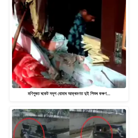
মণিপুৰত ৰকেট সদৃশ বোমাৰ আক্ৰমণত দুই শিশুৰ কৰুণ…