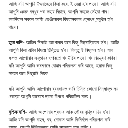
আজি যদি আপুনি উৎসাহেৰে কিবা কৰে, ই বেয়া হ’ব পাৰে। আজি যদি
আপুনি এজন বন্ধুৰ পৰা সহায় বিচাৰে, আপুনি সহজে সেইয়া পাব।
চাকৰিয়াল সকলে আজি তেওঁলোকৰ বিষয়াসকলৰ ক্ৰোধৰ সন্মুখীন হ’ব
পাৰে।
তুলা ৰাশি-
আজিৰ দিনটো আপোনাৰ বাবে কিছু বিভ্ৰান্তিকৰ হ’ব। আজি
আপুনি কিবা এটাৰ বিষয়ে চিন্তিত হ’ব। কিন্তু ই নিষ্ফল হ’ব। যাৰ
ফলত আপোনাৰ সন্তানৰ ওপৰতো খং উঠিব পাৰে। খং নিয়ন্ত্ৰণ কৰিব।
যদি আপুনি আজি ভ্ৰমণলৈ যোৱাৰ পৰিকল্পনা কৰি আছে, ইয়াক কিছু
সময়ৰ বাবে পিছুৱাই দিয়ক।
যদি আপুনি আজি আপোনাৰ ব্যৱসায়ত ভাবি চিন্তি কোনো সিদ্ধান্ত লয়
তেন্তে আপুনি কাৰোৰে দ্বাৰা বিপথে পৰিচালিত নহয়।
বৃশ্চিক ৰাশি-
আজি আপোনাৰ প্ৰভাৱ আৰু গৌৰৱ বৃদ্ধিৰ দিন হ’ব।
আজি যদি আপুনি বাহন, ঘৰ, দোকান আদি কিনিবলৈ পৰিকল্পনা কৰি
আছে, আপুনি নিশ্চিতভাৱে আজি সফলতা লাভ কৰিব।