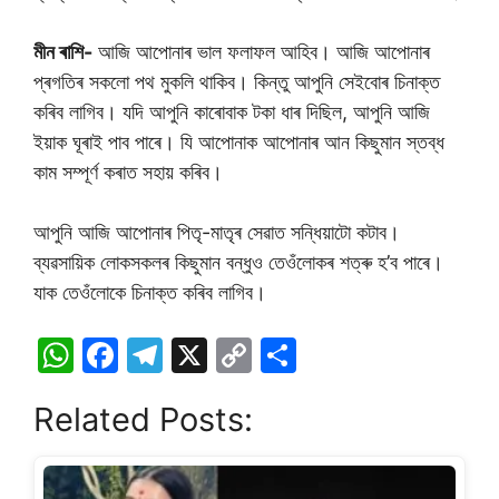
মীন ৰাশি-
আজি আপোনাৰ ভাল ফলাফল আহিব। আজি আপোনাৰ
প্ৰগতিৰ সকলো পথ মুকলি থাকিব। কিন্তু আপুনি সেইবোৰ চিনাক্ত
কৰিব লাগিব। যদি আপুনি কাৰোবাক টকা ধাৰ দিছিল, আপুনি আজি
ইয়াক ঘূৰাই পাব পাৰে। যি আপোনাক আপোনাৰ আন কিছুমান স্তব্ধ
কাম সম্পূৰ্ণ কৰাত সহায় কৰিব।
আপুনি আজি আপোনাৰ পিতৃ-মাতৃৰ সেৱাত সন্ধিয়াটো কটাব।
ব্যৱসায়িক লোকসকলৰ কিছুমান বন্ধুও তেওঁলোকৰ শত্ৰু হ’ব পাৰে।
যাক তেওঁলোকে চিনাক্ত কৰিব লাগিব।
W
F
T
X
C
S
h
a
el
o
h
Related Posts:
at
c
e
p
ar
s
e
gr
y
e
A
b
a
Li