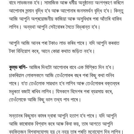
বাবে লাভজনক হ’ব। সামাজিক আৰু ধৰ্মীয় অনুষ্ঠানত অংশগ্ৰহণ কৰিলে
আপোনাৰ সন্মান বৃদ্ধি হ’ব আৰু আপোনাৰ জনসমৰ্থন বৃদ্ধি হ’ব। কিন্তু
আজি আপুনি অপ্ৰয়োজনীয় কাজিয়া আৰু অসুবিধাৰ পৰা আঁতৰি থাকিব
লাগিব। অন্যথা আপুনি সেইবোৰৰ সৈতে বিভ্ৰান্ত হ’ব।
আপুনি আজি আনৰ পৰা টকাও লাভ কৰিব পাৰে। যদি আপুনি কৰবাত
টকা বিনিয়োগ কৰে, আনে কোৱা কথাত জড়িত নহ’ব।
কুম্ভ ৰাশি-
আজিৰ দিনটো আপোনাৰ বাবে এক মিশ্ৰিত দিন হ’ব।
চাকৰিয়াল লোকসকলে আজি তেওঁলোকৰ বছৰ পৰা কিছু কথা শুনিব
পাৰে। য’ত তেওঁলোক সাৱধান হ’ব লাগিব আৰু তেওঁলোকৰ বক্তব্যৰ
মধুৰতা বজাই ৰাখিব লাগিব। যিসকলে বিদেশৰ পৰা ব্যৱসায় কৰে,
তেওঁলোকে আজি কিছু ভাল তথ্য পাব পাৰে।
সন্তানৰ কিছুমান কামৰ দ্বাৰা আপুনি হতাশ হ’ব পাৰে। যদি আপুনি
আজি কাৰোবাক বিশ্বাস কৰে আৰু কিবা কয়, তাৰ আগতে আপুনি
ব্যক্তিজন বিশ্বাসযোগ্য হয় নে নহয় তাৰ প্ৰতি মনোযোগ দিব লাগিব।