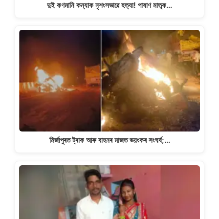
দুই কণমানি কন্যাক নৃশংসভাৱে হত্যা! পাষাণ মাতৃক…
মিৰ্জাপুৰত ট্ৰাক আৰু বাহনৰ মাজত ভয়ংকৰ সংঘৰ্ষ;…