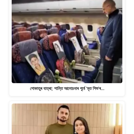
শোকাতুৰ যাত্ৰা; শান্তি আলোচনাৰ পূৰ্বে 'মৃত শিশু’ৰ…