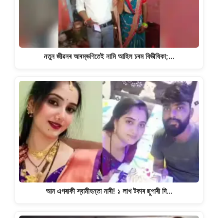
নতুন জীৱনৰ আৰম্ভণিতেই নামি আহিল চৰম বিভীষিকা;…
আন এগৰাকী স্বামীহন্তা নাৰী! ১ লাখ টকাৰ ছুপাৰী দি…