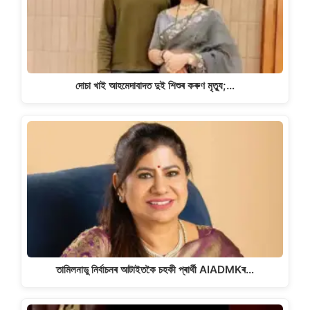
দোচা খাই আহমেদাবাদত দুই শিশুৰ কৰুণ মৃত্যু;…
তামিলনাডু নিৰ্বাচনৰ আটাইতকৈ চহকী প্ৰাৰ্থী AIADMKৰ…