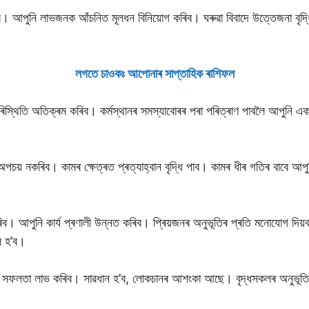
াব। আপুনি লাভজনক আঁচনিত মূলধন বিনিয়োগ কৰিব। ঘৰুৱা বিবাদে উত্তেজনা বৃদ্ধ
লগতে চাওকঃ আপােনাৰ সাপ্তাহিক ৰাশিফল
িস্থিতি অতিক্ৰম কৰিব। কৰ্মস্থানৰ সমস্যাবোৰৰ পৰা পৰিত্ৰাণ পাবলৈ আপুনি এক
চয় নকৰিব। কামৰ ক্ষেত্ৰত প্ৰত্যাহ্বান বৃদ্ধি পাব। কামৰ ধীৰ গতিৰ বাবে আপ
ব। আপুনি কাৰ্য প্ৰণালী উন্নত কৰিব। প্ৰিয়জনৰ অনুভূতিৰ প্ৰতি মনোযোগ দি
াল হ’ব।
ত সফলতা লাভ কৰিব। সাৱধান হ’ব, লোকচানৰ আশংকা আছে। বৃদ্ধসকলৰ অনুভূতিক