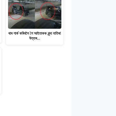
থাৰ পাৰ্ক কৰিবলৈ গৈ আইতাকক খুন্দা নাতিৰ!
উত্তৰ…