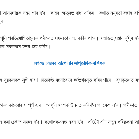
আনন্দদায়ক সময় পাৰ হ’ব। কামৰ ক্ষেত্ৰত বাধা থাকিব। কথাত নম্ৰতা বজাই ৰ
হিব।
আপুনি প্ৰতিযোগিতামূলক পৰীক্ষাত সফলতা লাভ কৰিব পাৰে। সমাজত সন্মান বৃদ্ধি
ণেৰে সকলোৰে হৃদয় জয় কৰিব।
লগতে চাওকঃ আপােনাৰ সাপ্তাহিক ৰাশিফল
ৱকসকল সুখী হ’ব। বিতৰ্কিত ঘটনাবোৰে ক্ষতিগ্ৰস্ত কৰিব পাৰে। ব্যক্তিগত সম্পৰ্ক
 থকা কামবোৰ সম্পূৰ্ণ হ’ব। আপুনি সম্পৰ্ক উন্নত কৰিবলৈ পদক্ষেপ ল’ব। পৰীক্ষ
লৈ কৰা চেষ্টাত সফল হ’ব। কথোপকথনত নৰম হ’ব। এইটো এটা নতুন পৰিকল্পনা আৰ