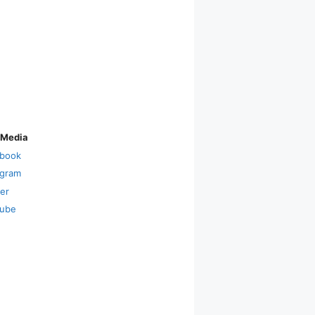
 Media
book
agram
ter
ube