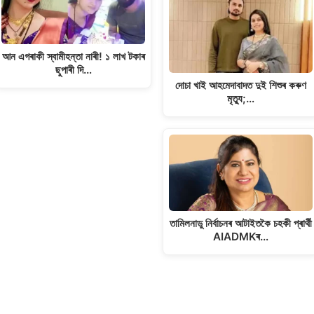
আন এগৰাকী স্বামীহন্তা নাৰী! ১ লাখ টকাৰ
ছুপাৰী দি…
দোচা খাই আহমেদাবাদত দুই শিশুৰ কৰুণ
মৃত্যু;…
তামিলনাডু নিৰ্বাচনৰ আটাইতকৈ চহকী প্ৰাৰ্থী
AIADMKৰ…