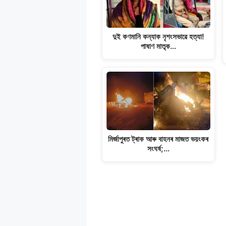
দুই কণমানি কন্যাক নৃশংসভাৱে হত্যা!
পাষাণ মাতৃক…
মিৰ্জাপুৰত ট্ৰাক আৰু বাহনৰ মাজত ভয়ংকৰ
সংঘৰ্ষ;…