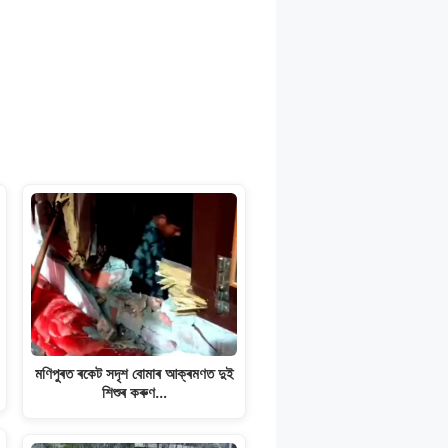
মণিপুৰত ৰকেট সদৃশ বোমাৰ আক্ৰমণত দুই
শিশুৰ কৰুণ…