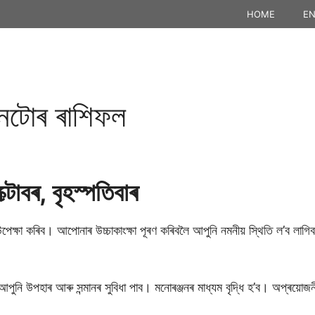
HOME
EN
টােৰ ৰাশিফল
টোবৰ, বৃহস্পতিবাৰ
ক্ষা কৰিব। আপোনাৰ উচ্চাকাংক্ষা পূৰণ কৰিবলৈ আপুনি নমনীয় স্থিতি ল’ব লা
পুনি উপহাৰ আৰু সন্মানৰ সুবিধা পাব। মনোৰঞ্জনৰ মাধ্যম বৃদ্ধি হ’ব। অপ্ৰয়োজনীয