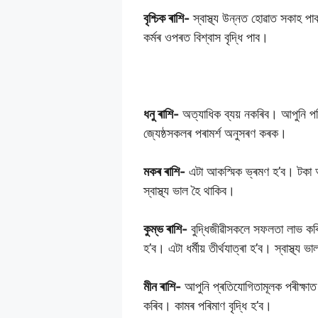
বৃশ্চিক ৰাশি-
স্বাস্থ্য উন্নত হোৱাত সকাহ প
কৰ্মৰ ওপৰত বিশ্বাস বৃদ্ধি পাব।
ধনু ৰাশি-
অত্যাধিক ব্যয় নকৰিব। আপুনি পৰ
জ্যেষ্ঠসকলৰ পৰামৰ্শ অনুসৰণ কৰক।
মকৰ ৰাশি-
এটা আকস্মিক ভ্ৰমণ হ’ব। টকা অপ
স্বাস্থ্য ভাল হৈ থাকিব।
কুম্ভ ৰাশি-
বুদ্ধিজীৱীসকলে সফলতা লাভ কৰি
হ’ব। এটা ধৰ্মীয় তীৰ্থযাত্ৰা হ’ব। স্বাস্থ্য ভ
মীন ৰাশি-
আপুনি প্ৰতিযোগিতামূলক পৰীক্ষা
কৰিব। কামৰ পৰিমাণ বৃদ্ধি হ’ব।