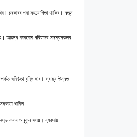
াখিব। চৰকাৰৰ পৰা সহযোগিতা থাকিব। নতুন
 হ’ব। আৱদ্ধ কামবোৰ পৰিয়ালৰ সদস্যসকলৰ
ত ঘনিষ্ঠতা বৃদ্ধি হ’ব। স্বাস্থ্য উন্নত
াত সফলতা থাকিব।
ম্ভ কৰাৰ অনুকূল সময়। ব্যৱসায়