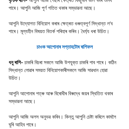
বৃশ্চিক ৰাশি-
আপুনি আজি পেছাৰ ক্ষেত্ৰত কিছুমান ভাল খবৰ শুনিব
পাৰে। আপুনি আজি পূৰ্ণ গতিত থকাৰ সম্ভাৱনা আছে।
আপুনি উদ্যোগত বিনিয়োগ কৰাৰ ক্ষেত্ৰত গুৰুত্বপূৰ্ণ সিদ্ধান্ত ল’ব
পাৰে। মূল্যহীন বিষয়ত বিতৰ্ক পৰিহাৰ কৰিব। ধৈৰ্য্য ধৰা উচিত।
চাওক আপােনাৰ সপ্তাহটােৰ ৰাশিফল
ধনু ৰাশি-
চাকৰি বিচৰা সকলে আজি উপযুক্ত চাকৰি পাব পাৰে। কঠিন
সিদ্ধান্ত লোৱাৰ সময়ত বিনিয়োগকাৰীসকলে আজি সাৱধান হোৱা
উচিত।
আপুনি আপোনাৰ শত্ৰু আৰু বিৰোধীৰ বিৰুদ্ধে জয়ৰ স্থিতিত থকাৰ
সম্ভাৱনা আছে।
আপুনি আজি অলস অনুভৱ কৰিব। কিন্তু আপুনি চেষ্টা কৰিলে কামলৈ
ঘূৰি আহিব পাৰে।