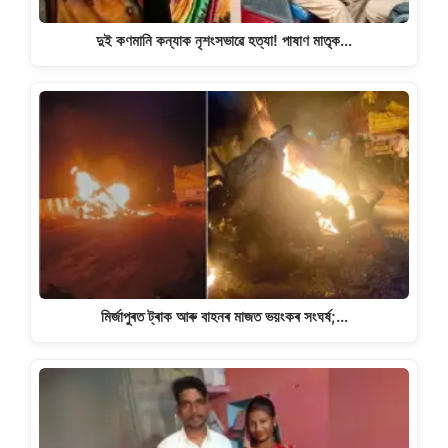
দুই কণমানি কন্যাক নৃশংসভাৱে হত্যা! পাষাণ মাতৃক…
মিৰ্জাপুৰত ট্ৰাক আৰু বাহনৰ মাজত ভয়ংকৰ সংঘৰ্ষ;…