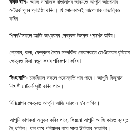
কৰ্কট ৰাশি-
আজি সামাজিক বাৰ্তালাপৰ জৰিয়তে আপুনি আপোনাৰ
নেটৱৰ্ক পুনৰ প্ৰতিষ্ঠা কৰিব। যি সোনকালেই আপোনাক লাভান্বিত
কৰিব।
শিক্ষাৰ্থীসকলে আজি অধ্যয়নৰ ক্ষেত্ৰত উন্নত প্ৰদৰ্শন কৰিব।
গ্লেমাৰ, কলা, ফেশ্বনৰ সৈতে সম্পৰ্কিত লোকসকলে তেওঁলোকৰ বৃত্তিৰ
ক্ষেত্ৰত কিবা নতুন কৰাৰ পৰিকল্পনা কৰিব।
সিংহ ৰাশি-
চাকৰিয়াল সকলে পদোন্নতি পাব পাৰে। আপুনি কিছুমান
বিদেশী নেটৱৰ্ক সৃষ্টি কৰিব পাৰে।
বিনিয়োগৰ ক্ষেত্ৰত আপুনি আজি সাৱধান হ’ব লাগিব।
আপুনি ভাগৰুৱা অনুভৱ কৰিব পাৰে, কিয়নো আপুনি আজি কামত ব্যস্ত
হৈ থাকিব। যাৰ বাবে পৰিয়ালৰ বাবে সময় উলিয়াব নোৱাৰিব।