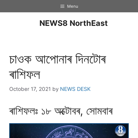
Menu
NEWS8 NorthEast
চাওক আপোনাৰ দিনটােৰ
ৰাশিফল
October 17, 2021
by
NEWS DESK
ৰাশিফলঃ ১৮ অক্টোবৰ, সােমবাৰ