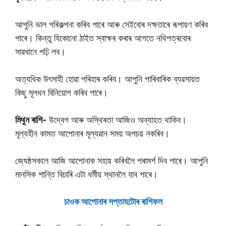
আপুনি ভাল পৰিকল্পনা কৰিব পাৰে আৰু সেইবোৰ দক্ষতাৰে ৰূপায়ণ কৰিব
পাৰে। কিন্তু যিকোনো ঠাইত স্বাক্ষৰ কৰাৰ আগতে নথিপত্ৰবোৰ
সাৱধানে পঢ়ি লব।
অত্যধিক উৎসাহী হোৱা পৰিহাৰ কৰিব। আপুনি পাৰিবাৰিক ব্যৱসায়ত
কিছু মূলধন বিনিয়োগ কৰিব পাৰে।
মিথুন ৰাশি-
উদ্বেগ আৰু অস্থিৰতা আজিও অব্যাহত থাকিব।
মূল্যহীন কামত আপোনাৰ মূল্যৱান সময় অপচয় নকৰিব।
জ্যেষ্ঠসকলে আজি আপোনাক সহায় কৰিবলৈ পৰামৰ্শ দিব পাৰে। আপুনি
মানসিক শান্তি বিচাৰি এটা ধৰ্মীয় স্থানলৈ যাব পাৰে।
চাওক আপােনাৰ সপ্তাহটােৰ ৰাশিফল