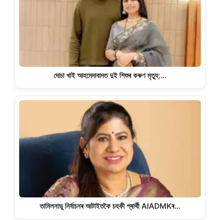
দোচা খাই আহমেদাবাদত দুই শিশুৰ কৰুণ মৃত্যু;…
তামিলনাডু নিৰ্বাচনৰ আটাইতকৈ চহকী প্ৰাৰ্থী AIADMKৰ…