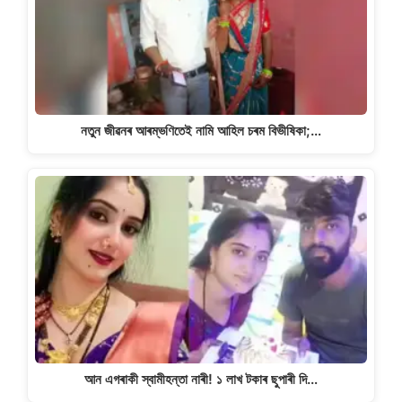
নতুন জীৱনৰ আৰম্ভণিতেই নামি আহিল চৰম বিভীষিকা;…
আন এগৰাকী স্বামীহন্তা নাৰী! ১ লাখ টকাৰ ছুপাৰী দি…