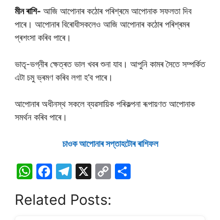
মীন ৰাশি-
আজি আপোনাৰ কঠোৰ পৰিশ্ৰমে আপোনাক সফলতা দিব
পাৰে। আপোনাৰ বিৰোধীসকলেও আজি আপোনাৰ কঠোৰ পৰিশ্ৰমৰ
প্ৰশংসা কৰিব পাৰে।
ভাতৃ-ভগ্নীৰ ক্ষেত্ৰত ভাল খবৰ শুনা যাব। আপুনি কামৰ সৈতে সম্পৰ্কিত
এটা চমু ভ্ৰমণ কৰিব লগা হ’ব পাৰে।
আপোনাৰ অধীনস্থ সকলে ব্যৱসায়িক পৰিকল্পনা ৰূপায়ণত আপোনাক
সমৰ্থন কৰিব পাৰে।
চাওক আপােনাৰ সপ্তাহটােৰ ৰাশিফল
W
F
T
X
C
S
h
a
el
o
h
Related Posts:
at
c
e
p
ar
s
e
gr
y
e