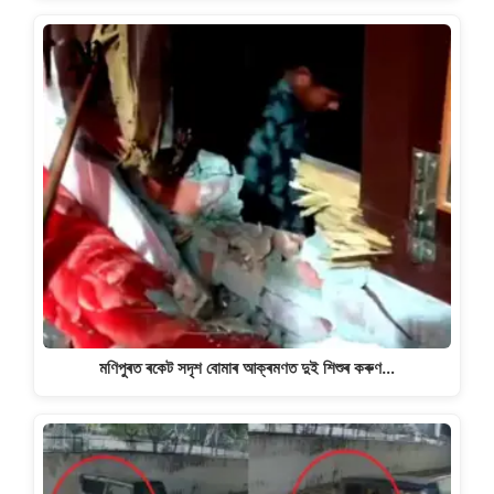
মণিপুৰত ৰকেট সদৃশ বোমাৰ আক্ৰমণত দুই শিশুৰ কৰুণ…