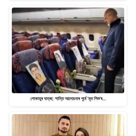
শোকাতুৰ যাত্ৰা; শান্তি আলোচনাৰ পূৰ্বে 'মৃত শিশু’ৰ…