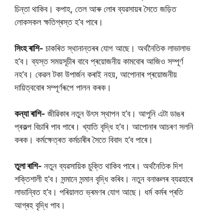
চিন্তা থাকিব। কপাহ, তেল আৰু লোৰ ব্যৱসায়ৰ সৈতে জড়িত
লোকসকল ক্ষতিগ্ৰস্ত হ’ব পাৰে।
সিংহ ৰাশি-
চাকৰিত স্থানান্তৰৰ যোগ আছে। অৰ্থনৈতিক লাভালাভ
হ’ব। ব্যস্ত সময়সূচীৰ বাবে প্ৰয়োজনীয় কামবোৰ আজিও সম্পূৰ্ণ
নহ’ব। কেৱল টকা উপাৰ্জন কৰাই নহয়, আপোনাৰ প্ৰয়োজনীয়
দায়িত্ববোৰ সম্পূৰ্ণৰূপে পালন কৰক।
কন্যা ৰাশি-
জীৱিকাৰ নতুন উৎস স্থাপন হ’ব। আপুনি এটা ডাঙৰ
প্ৰকল্প বিচাৰি পাব পাৰে। খ্যাতি বৃদ্ধি হ’ব। আপোনাৰ আচৰণ সলনি
কৰক। কৰ্মক্ষেত্ৰত কৰ্মচাৰীৰ সৈতে বিবাদ হ’ব পাৰে।
তুলা ৰাশি-
নতুন ব্যৱসায়িক চুক্তি থাকিব পাৰে। অৰ্থনৈতিক দিশ
শক্তিশালী হ’ব। সন্মানে সন্মান বৃদ্ধি কৰিব। নতুন বনাঞ্চলৰ ব্যৱহাৰে
লাভান্বিত হ’ব। পৰিয়ালত ভ্ৰমণৰ যোগ আছে। ধৰ্ম কৰ্মৰ প্ৰতি
আগ্ৰহ বৃদ্ধি পাব।