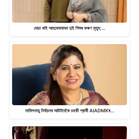
দোচা খাই আহমেদাবাদত দুই শিশুৰ কৰুণ মৃত্যু;…
তামিলনাডু নিৰ্বাচনৰ আটাইতকৈ চহকী প্ৰাৰ্থী AIADMKৰ…