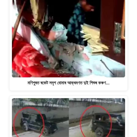
মণিপুৰত ৰকেট সদৃশ বোমাৰ আক্ৰমণত দুই শিশুৰ কৰুণ…