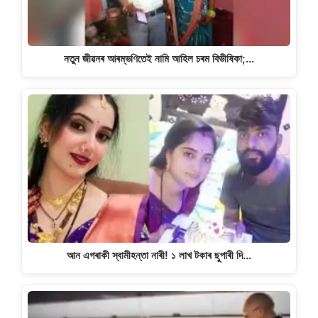
নতুন জীৱনৰ আৰম্ভণিতেই নামি আহিল চৰম বিভীষিকা;…
আন এগৰাকী স্বামীহন্তা নাৰী! ১ লাখ টকাৰ ছুপাৰী দি…