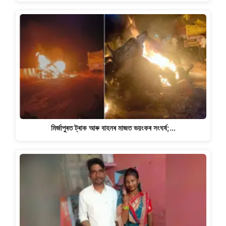
মিৰ্জাপুৰত ট্ৰাক আৰু বাহনৰ মাজত ভয়ংকৰ সংঘৰ্ষ;…