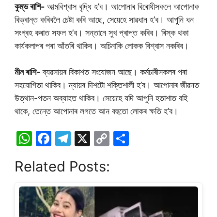
কুম্ভ ৰাশি-
আত্মবিশ্বাস বৃদ্ধি হ’ব। আপোনাৰ বিৰোধীসকলে আপোনাক
বিভ্ৰান্ত কৰিবলৈ চেষ্টা কৰি আছে, সেয়েহে সাৱধান হ’ব। আপুনি ধন
সংগ্ৰহ কৰাত সফল হ’ব। সন্তানে সুখ প্ৰাপ্ত কৰিব। ৰিস্ক থকা
কাৰ্যকলাপৰ পৰা আঁতৰি থাকিব। অচিনাকি লোকক বিশ্বাস নকৰিব।
মীন ৰাশি-
ব্যৱসায়ৰ বিকাশত সংযোজন আছে। কৰ্মচাৰীসকলৰ পৰা
সহযোগিতা থাকিব। ন্যায়ৰ দিশটো শক্তিশালী হ’ব। আপোনাৰ জীৱনত
উত্থান-পতন অব্যাহত থাকিব। সেয়েহে যদি আপুনি হতাশাত বহি
থাকে, তেন্তে আপোনাৰ লগতে আন বহুতো লোকৰ ক্ষতি হ’ব।
W
F
T
X
C
S
h
a
el
o
h
Related Posts:
at
c
e
p
ar
s
e
gr
y
e
A
b
a
Li
p
o
m
n