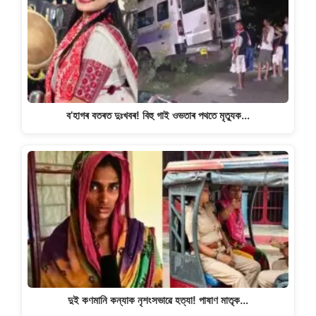
p
o
k
k
ব’হাগৰ বতৰত দুঃখবৰ! বিহু গাই ওভতাৰ পথতে মৃত্যুক…
দুই কণমানি কন্যাক নৃশংসভাৱে হত্যা! পাষাণ মাতৃক…