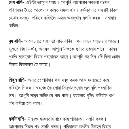
মেষ ৰাশি-
এইটো ভাগ্যৰ সময়। আপুনি আপোনাৰ সকলো কঠোৰ
পৰিশ্ৰমৰ সৈতে আপোনাৰ কামত সফল হ’ব। কৰ্মস্থানত সঘনাই বিকল
হোৱাৰ সমস্যা পৰিহাৰ কৰিবলৈ যন্ত্ৰৰ অৱস্থান সলনি কৰক। সমাধান
থাকিব।
বৃষ ৰাশি-
আলোচনাত সফলতা লাভ কৰিব। ধন লাভৰ সম্ভাৱনা আছে।
ভুলতে মিছা নক’ব, অন্যথা আপুনি নিজকে ফান্দত পেলাব পাৰে। কামৰ
প্ৰতি মনোযোগ দিয়াৰ প্ৰয়োজন আছে। আপুনি বহু দিন ধৰি কিবা এটাৰ
বিষয়ে বিভ্ৰান্ত হৈ আছে।
মিথুন ৰাশি-
অন্ততঃ পৰিহাৰ কৰা বন্ধ কৰক আৰু সময়মতে কাম
কৰিবলৈ শিকক। খৰখেদাকৈ লোৱা সিদ্ধান্তবোৰ ভুল বুলি প্ৰমাণিত
হ’ব। আপুনি সাধুৰ সান্নিধ্য পাব পাৰে। ব্যৱসায় বৃদ্ধি কৰিবলৈ ঋণ
ল’ব লগীয়া হ’ব পাৰে।
কৰ্কট ৰাশি-
উন্নত সফলতাৰ বাবে কাৰ্য পৰিকল্পনা সলনি কৰক।
আপোনাৰ নিজৰ পথ সলনি কৰক। পৰিয়ালত ভগ্নীৰ বিবাহৰ বিষয়ে