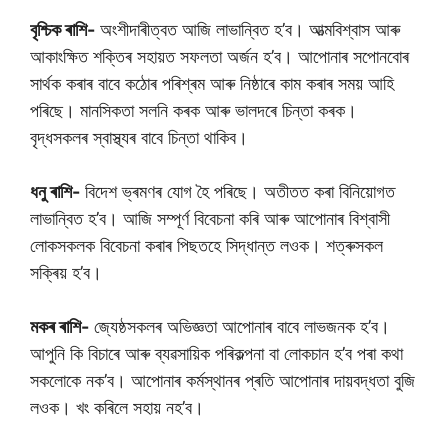
বৃশ্চিক ৰাশি-
অংশীদাৰীত্বত আজি লাভান্বিত হ’ব। আত্মবিশ্বাস আৰু
আকাংক্ষিত শক্তিৰ সহায়ত সফলতা অৰ্জন হ’ব। আপোনাৰ সপোনবোৰ
সাৰ্থক কৰাৰ বাবে কঠোৰ পৰিশ্ৰম আৰু নিষ্ঠাৰে কাম কৰাৰ সময় আহি
পৰিছে। মানসিকতা সলনি কৰক আৰু ভালদৰে চিন্তা কৰক।
বৃদ্ধসকলৰ স্বাস্থ্যৰ বাবে চিন্তা থাকিব।
ধনু ৰাশি-
বিদেশ ভ্ৰমণৰ যোগ হৈ পৰিছে। অতীতত কৰা বিনিয়োগত
লাভান্বিত হ’ব। আজি সম্পূৰ্ণ বিবেচনা কৰি আৰু আপোনাৰ বিশ্বাসী
লোকসকলক বিবেচনা কৰাৰ পিছতহে সিদ্ধান্ত লওক। শত্ৰুসকল
সক্ৰিয় হ’ব।
মকৰ ৰাশি-
জ্যেষ্ঠসকলৰ অভিজ্ঞতা আপোনাৰ বাবে লাভজনক হ’ব।
আপুনি কি বিচাৰে আৰু ব্যৱসায়িক পৰিকল্পনা বা লোকচান হ’ব পৰা কথা
সকলোকে নক’ব। আপোনাৰ কৰ্মস্থানৰ প্ৰতি আপোনাৰ দায়বদ্ধতা বুজি
লওক। খং কৰিলে সহায় নহ’ব।