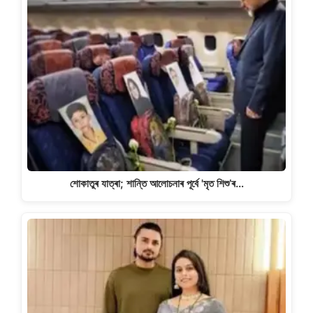
শোকাতুৰ যাত্ৰা; শান্তি আলোচনাৰ পূৰ্বে 'মৃত শিশু’ৰ…