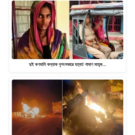
দুই কণমানি কন্যাক নৃশংসভাৱে হত্যা! পাষাণ মাতৃক…