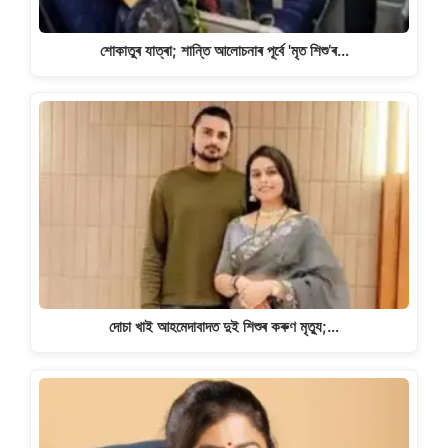
শোকাতুৰ যাত্ৰা; শান্তি আলোচনাৰ পূৰ্বে 'মৃত শিশু’ৰ…
দোচা খাই আহমেদাবাদত দুই শিশুৰ কৰুণ মৃত্যু;…