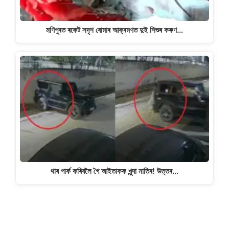
মণিপুৰত ৰকেট সদৃশ বোমাৰ আক্ৰমণত দুই শিশুৰ কৰুণ…
থাৰ পাৰ্ক কৰিবলৈ গৈ আইতাকক খুন্দা নাতিৰ! উত্তৰ…