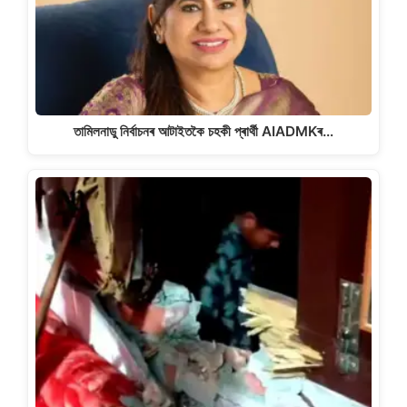
তামিলনাডু নিৰ্বাচনৰ আটাইতকৈ চহকী প্ৰাৰ্থী AIADMKৰ…