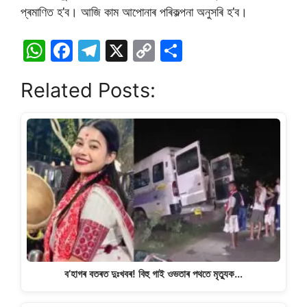
প্ৰমাণিত হ’ব। আজি কাম আপোনাৰ পৰিকল্পনা অনুসৰি হ’ব।
W
F
T
X
C
S
h
a
el
o
h
Related Posts:
at
c
e
p
ar
s
e
gr
y
e
A
b
a
Li
p
o
m
n
p
o
k
k
ব’হাগৰ বতৰত দুঃখবৰ! বিহু গাই ওভতাৰ পথতে মৃত্যুক…