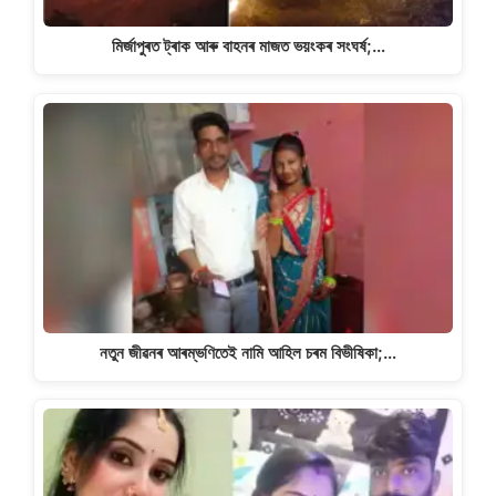
মিৰ্জাপুৰত ট্ৰাক আৰু বাহনৰ মাজত ভয়ংকৰ সংঘৰ্ষ;…
নতুন জীৱনৰ আৰম্ভণিতেই নামি আহিল চৰম বিভীষিকা;…