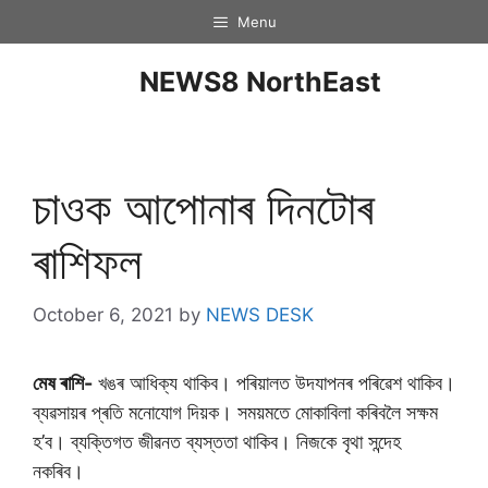
Menu
NEWS8 NorthEast
চাওক আপোনাৰ দিনটােৰ
ৰাশিফল
October 6, 2021
by
NEWS DESK
মেষ ৰাশি-
খঙৰ আধিক্য থাকিব। পৰিয়ালত উদযাপনৰ পৰিৱেশ থাকিব।
ব্যৱসায়ৰ প্ৰতি মনোযোগ দিয়ক। সময়মতে মোকাবিলা কৰিবলৈ সক্ষম
হ’ব। ব্যক্তিগত জীৱনত ব্যস্ততা থাকিব। নিজকে বৃথা সন্দেহ
নকৰিব।