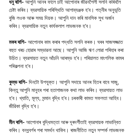
ধনু ৰাশি-
আপুনি আনৰ ফালে চাই আপোনাৰ জীৱনশৈলী সলনি কৰিবলৈ
চেষ্টা কৰিব। ব্যৱসায়িক পৰিস্থিতি আশাব্যঞ্জক হ’ব। পত্নীৰ অনুভূতি
বুজি লওক আৰু সময় দিয়ক। আপুনি দান কৰি মানসিক সুখ অৰ্জন
কৰিব। ব্যৱসায়িক নতুন কাৰ্যকলাপ লাভজনক হ’ব।
মকৰ ৰাশি-
আপোনাৰ কাম কৰাৰ পদ্ধতি সলনি কৰক। ঘৰৰ সাজসজ্জাত
বহুত খৰচ হোৱাৰ সম্ভাৱনা আছে। আপুনি আজি ঋণ লোৱা পৰিহাৰ কৰা
উচিত। ব্যৱসায়ত নতুন আঁচনি আৰম্ভ হ’ব। পৰিয়ালত মাংগলিক কামৰ
পৰিকল্পনা হ’ব।
কুম্ভ ৰাশি-
দিনটো উপযুক্ত। আপুনি সদায়ে আনৰ হিতৰ বাবে সাজু,
কিন্তু আপুনি মানুহৰ পৰা হতাশাজনক কথা লাভ কৰিব। ব্যৱসায়ত লাভ
হ’ব। খ্যাতি, মূল্য, সন্মান বৃদ্ধি হ’ব। চৰকাৰী কামত সফলতা আহিব।
জীৱিকা বৃদ্ধি হ’ব।
মীন ৰাশি-
আপোনাৰ বুদ্ধিমত্তা আৰু দূৰদৰ্শীতাই ব্যৱসায়ক লাভান্বিত
কৰিব। বন্ধুবৰ্গৰ পৰা সমৰ্থন থাকিব। ৰাজনীতিত নতুন সম্পৰ্ক লাভজনক