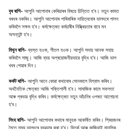
বৃষ ৰাশি-
আপুনি আপোনাৰ কেৰিয়াৰৰ বিষয়ে চিন্তিত হ’ব। নতুন কামত
খৰধৰ নকৰিব। আপুনি আপোনাৰ পাৰিবাৰিক দায়িত্ববোৰ ভালদৰে পালন
কৰিবলৈ সক্ষম হ’ব। কৰ্মক্ষেত্ৰত কৰ্মচাৰীৰ নিষ্ক্ৰিয়তাৰ বাবে মন
অসন্তুষ্ট হ’ব।
মিথুন ৰাশি-
ব্যস্ত হওক, শীতল হওক। আপুনি সদায় আনক সহায়
কৰিবলৈ সাজু। আজি ব্যয় অপ্ৰয়োজনীয়ভাৱে বৃদ্ধি হ’ব। আজি ভাল
খবৰ পোৱাৰ দিন।
কৰ্কট ৰাশি-
আপুনি আনে কোৱা কথাবোৰ সোনকালে বিশ্বাস কৰিব।
অৰ্থনৈতিক ক্ষেত্ৰত আজি শক্তিশালী হ’ব। সামাজিক কামে সফলতা
আৰু প্ৰভাৱ বৃদ্ধি কৰিব। কৰ্মক্ষেত্ৰত নতুন আঁচনিৰ ওপৰত আলোচনা
হ’ব।
সিংহ ৰাশি-
আপুনি আপোনাৰ কথাৰে মানুহক আকৰ্ষিত কৰিব। প্ৰিয়জনৰ
সৈতে সময় ভালদৰে ব্যৱহাৰ কৰা হ’ব। বিতৰ্ক আৰু কাজিয়াই মানসিক