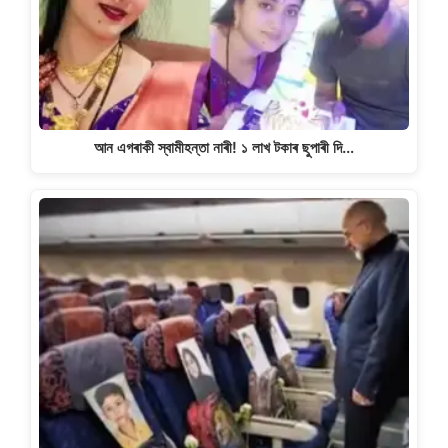
আন এগৰাকী স্বামীহন্তা নাৰী! ১ লাখ টকাৰ ছুপাৰী দি…