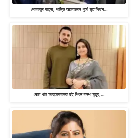
শোকাতুৰ যাত্ৰা; শান্তি আলোচনাৰ পূৰ্বে 'মৃত শিশু’ৰ…
দোচা খাই আহমেদাবাদত দুই শিশুৰ কৰুণ মৃত্যু;…