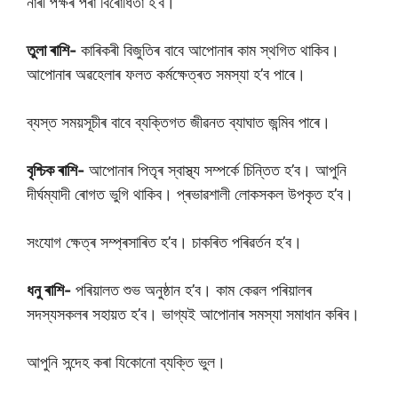
নাৰী পক্ষৰ পৰা বিৰোধিতা হ’ব।
তুলা ৰাশি-
কাৰিকৰী বিজুতিৰ বাবে আপোনাৰ কাম স্থগিত থাকিব।
আপোনাৰ অৱহেলাৰ ফলত কৰ্মক্ষেত্ৰত সমস্যা হ’ব পাৰে।
ব্যস্ত সময়সূচীৰ বাবে ব্যক্তিগত জীৱনত ব্যাঘাত জন্মিব পাৰে।
বৃশ্চিক ৰাশি-
আপোনাৰ পিতৃৰ স্বাস্থ্য সম্পৰ্কে চিন্তিত হ’ব। আপুনি
দীৰ্ঘম্যাদী ৰোগত ভুগি থাকিব। প্ৰভাৱশালী লোকসকল উপকৃত হ’ব।
সংযোগ ক্ষেত্ৰ সম্প্ৰসাৰিত হ’ব। চাকৰিত পৰিৱৰ্তন হ’ব।
ধনু ৰাশি-
পৰিয়ালত শুভ অনুষ্ঠান হ’ব। কাম কেৱল পৰিয়ালৰ
সদস্যসকলৰ সহায়ত হ’ব। ভাগ্যই আপোনাৰ সমস্যা সমাধান কৰিব।
আপুনি সন্দেহ কৰা যিকোনো ব্যক্তি ভুল।