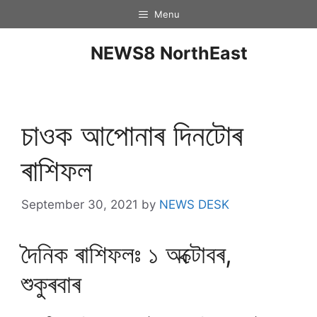
Menu
NEWS8 NorthEast
চাওক আপোনাৰ দিনটােৰ
ৰাশিফল
September 30, 2021
by
NEWS DESK
দৈনিক ৰাশিফলঃ ১ অক্টােবৰ,
শুকুৰবাৰ