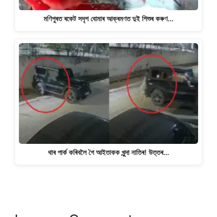
মণিপুৰত ৰকেট সদৃশ বোমাৰ আক্ৰমণত দুই শিশুৰ কৰুণ…
থাৰ পাৰ্ক কৰিবলৈ গৈ আইতাকক খুন্দা নাতিৰ! উত্তৰ…