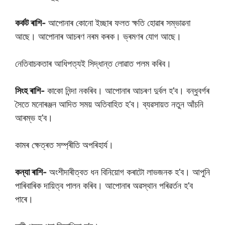
কৰ্কট ৰাশি-
আপোনাৰ কোনো ইচ্ছাৰ ফলত ক্ষতি হোৱাৰ সম্ভাৱনা
আছে। আপোনাৰ আচৰণ নৰম কৰক। ভ্ৰমণৰ যোগ আছে।
নেতিবাচকতাৰ আধিপত্যই সিদ্ধান্ত লোৱাত পলম কৰিব।
সিংহ ৰাশি-
কাকো নিন্দা নকৰিব। আপোনাৰ আচৰণ দুৰ্বল হ’ব। বন্ধুবৰ্গৰ
সৈতে মনোৰঞ্জন আদিত সময় অতিবাহিত হ’ব। ব্যৱসায়ত নতুন আঁচনি
আৰম্ভ হ’ব।
কামৰ ক্ষেত্ৰত সম্প্ৰীতি অপৰিহাৰ্য।
কন্যা ৰাশি-
অংশীদাৰীত্বত ধন বিনিয়োগ কৰাটো লাভজনক হ’ব। আপুনি
পাৰিবাৰিক দায়িত্ব পালন কৰিব। আপোনাৰ অৱস্থান পৰিৱৰ্তন হ’ব
পাৰে।