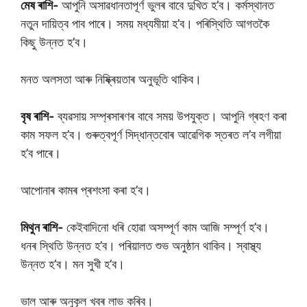
মেষ ৰাশি-
আপুনি অসাৱধানতাপূৰ্ণ ভুলৰ বাবে দুখিত হ’ব। কৰ্মস্থানত
নতুন দায়িত্ব পাব পাৰে। সময় মধ্যমীয়া হ’ব। পৰিস্থিতি আগতকৈ
কিছু উন্নত হ’ব।
মনত অলসতা আৰু নিষ্ক্ৰিয়তাৰ অনুভূতি থাকিব।
বৃষ ৰাশি-
ব্যৱসায় সম্প্ৰসাৰণৰ বাবে সময় উপযুক্ত। আপুনি গ্ৰহণ কৰা
কাম সফল হ’ব। গুৰুত্বপূৰ্ণ সিদ্ধান্তবোৰ আৱেগিক স্তৰত ল’ব লগীয়া
হ’ব পাৰে।
আপোনাৰ কামৰ প্ৰশংসা কৰা হ’ব।
মিথুন ৰাশি-
কেইবাদিনো ধৰি হোৱা অসম্পূৰ্ণ কাম আজি সম্পূৰ্ণ হ’ব।
ধনৰ স্থিতি উন্নত হ’ব। পৰিয়ালত শুভ অনুষ্ঠান থাকিব। স্বাস্থ্য
উন্নত হ’ব। মন সুখী হ’ব।
ভাল আৰু অনুকূল খবৰ লাভ কৰিব।