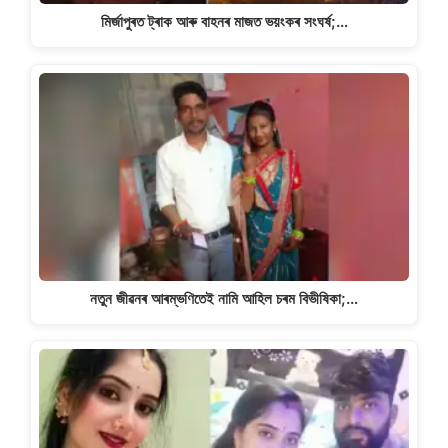
মিৰ্জাপুৰত ট্ৰাক আৰু বাহনৰ মাজত ভয়ংকৰ সংঘৰ্ষ;…
নতুন জীৱনৰ আৰম্ভণিতেই নামি আহিল চৰম বিভীষিকা;…