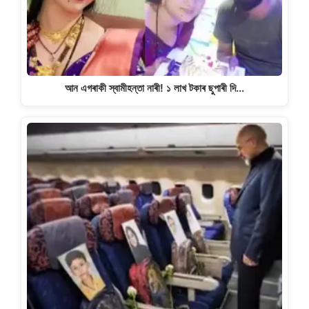
আন এগৰাকী স্বামীহন্তা নাৰী! ১ লাখ টকাৰ ছুপাৰী দি…