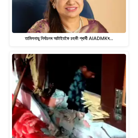
তামিলনাডু নিৰ্বাচনৰ আটাইতকৈ চহকী প্ৰাৰ্থী AIADMKৰ…