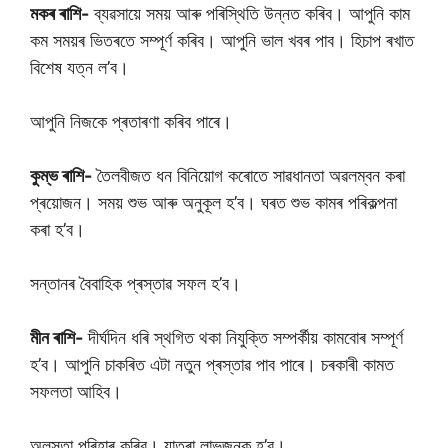
মকৰ ৰাশি-
ব্যৱসায়ে সময় আৰু পৰিস্থিতি উন্নত কৰিব। আপুনি কাম
কম সময়ৰ ভিতৰতে সম্পূৰ্ণ কৰিব। আপুনি ভাল খবৰ পাব। হিচাপ ৰখাত
বিশেষ যত্ন ল’ব।
আপুনি নিজকে প্ৰতাৰণা কৰিব পাৰে।
কুম্ভ ৰাশি-
তৈলবীজত ধন বিনিয়োগ কৰোতে সাৱধানতা অৱলম্বন কৰা
প্ৰয়োজন। সময় শুভ আৰু অনুকূল হ’ব। ঘৰত শুভ কামৰ পৰিকল্পনা
কৰা হ’ব।
সন্তানৰ বৈবাহিক প্ৰস্তাৱ সফল হ’ব।
মীন ৰাশি-
দীৰ্ঘদিন ধৰি স্থগিত থকা নিযুক্তি সম্পৰ্কীয় কামবোৰ সম্পূৰ্ণ
হ’ব। আপুনি চাকৰিত এটা নতুন প্ৰস্তাৱ পাব পাৰে। চৰকাৰী কামত
সফলতা আহিব।
অলসতা পৰিহাৰ কৰিব। যাত্ৰা লাভজনক হ’ব।