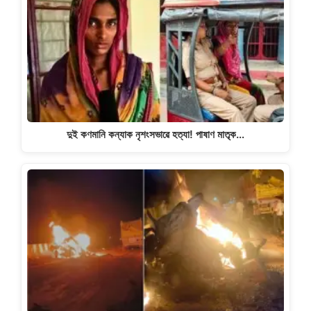
দুই কণমানি কন্যাক নৃশংসভাৱে হত্যা! পাষাণ মাতৃক…