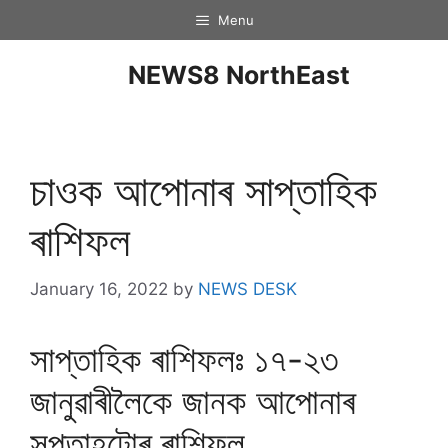
Menu
NEWS8 NorthEast
চাওক আপােনাৰ সাপ্তাহিক
ৰাশিফল
January 16, 2022
by
NEWS DESK
সাপ্তাহিক ৰাশিফলঃ ১৭-২৩
জানুৱাৰীলৈকে জানক আপোনাৰ
সপ্তাহটোৰ ৰাশিফল