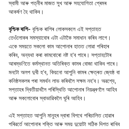
স্বামী আৰু পত্নীৰ মাজত সুখ আৰু সহযোগিতা প্ৰেমৰ
আকৰ্ষণ হৈ থাকিব।
বৃশ্চিক ৰাশি-
বৃশ্চিক ৰাশিৰ লোকসকলে এই সপ্তাহত
তেওঁলোকৰ সমস্যাবোৰ এটা এটাকৈ সমাধান কৰিব লাগে।
একে সময়তে সকলো কাম আপোনাৰ হাতত লোৱা পৰিহাৰ
কৰিব, অন্যথা কৰা কামবোৰো নষ্ট হ’ব পাৰে। সপ্তাহটোৰ
আৰম্ভণিতে কৰ্মস্থানত অতিৰিক্ত কামৰ বোজা থাকিব পাৰে।
মনটো অলপ দুখী হ’ব, কিয়নো আপুনি কামৰ ক্ষেত্ৰত জ্যেষ্ঠ বা
কনিষ্ঠসকলৰ পৰা সমৰ্থন লাভ কৰিবলৈ সক্ষম নহ’ব। অৱশ্যে,
সপ্তাহৰ দ্বিতীয়াৰ্ধলৈ পৰিস্থিতি আপোনাৰ নিয়ন্ত্ৰণলৈ আহিব
আৰু সকলোবোৰ স্বাভাৱিকলৈ ঘূৰি আহিব।
এই সপ্তাহত আপুনি মানুহৰ দ্বাৰা বিপথে পৰিচালিত হোৱাৰ
পৰিৱৰ্তে আপোনাৰ শক্তি আৰু সময় দুয়োটা সঠিক দিশত ৰাখিব