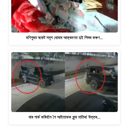
মণিপুৰত ৰকেট সদৃশ বোমাৰ আক্ৰমণত দুই শিশুৰ কৰুণ…
থাৰ পাৰ্ক কৰিবলৈ গৈ আইতাকক খুন্দা নাতিৰ! উত্তৰ…