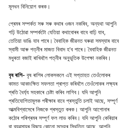
মূলধন বিনিয়োগ কৰক।
প্ৰেমৰ সম্পৰ্কত সৰু সৰু কথাৰ ওজন নকৰিব, অন্যথা আপুনি
গঢ়ি উঠোৱা সম্পৰ্কটো যেতিয়া কথাবোৰৰ বাবে বাঢ়ি যাব,
তেতিয়া ভাঙি যাব পাৰে। বৈবাহিক জীৱনত ঘৰুৱা সমস্যাৰ বাবে
স্বামী আৰু পত্নীৰ মাজত বিবাদ হ’ব পাৰে। বৈবাহিক জীৱনত
মধুৰতা বজাই ৰাখিবলৈ পত্নীৰ অনুভূতিক উপেক্ষা নকৰিব।
বৃষ ৰাশি-
বৃষ ৰাশিৰ লোকসকলে এই সপ্তাহত তেওঁলোকৰ
কামত আকাংক্ষিত সফলতা প্ৰাপ্ত কৰিবলৈ তেওঁলোকৰ লক্ষ্যৰ
প্ৰতি ধৈৰ্য্য সহকাৰে চেষ্টা কৰিব লাগিব। যদি আপুনি
প্ৰতিযোগিতামূলক পৰীক্ষাৰ বাবে প্ৰস্তুতি চলাই আছে, সম্পূৰ্ণ
আত্মবিশ্বাসেৰে নিজকে প্ৰস্তুত কৰক। আপুনি আপোনাৰ
কঠোৰ পৰিশ্ৰমৰ সম্পূৰ্ণ ফল লাভ কৰিব। যদি আপুনি কেৰিয়াৰ
বা ব্যৱসায়ৰ বিষয়ে কোনো সন্দেহৰ স্থিতিত আছে, আপুনি