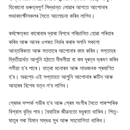
যিকোনো গুৰুত্বপূৰ্ণ সিদ্ধান্ত লোৱাৰ আগতে আপোনাৰ
শুভাকাংক্ষীসকলৰ সৈতে আলোচনা কৰিব লাগিব।
কৰ্মক্ষেত্ৰত কাৰোবাৰ দ্বাৰা বিপথে পৰিচালিত হোৱা পৰিহাৰ
কৰিব আৰু আনৰ ওপৰত নিৰ্ভৰ কৰাৰ সলনি সকলো
আন্তৰিকতা আৰু সততাৰে আপোনাৰ কাম কৰিব। সপ্তাহৰ
দ্বিতীয়াৰ্ধত আপুনি হঠাতে দীঘলীয়া বা কম দূৰত্ব ভ্ৰমণ কৰিব
লগীয়া হ’ব পাৰে। যাত্ৰা মনোৰম আৰু লাভজনক প্ৰমাণিত
হ’ব। অৱশ্যে এই সপ্তাহত আপুনি আপোনাৰ ৰুটিন আৰু
আহাৰৰ বিশেষ যত্ন ল’ব লাগিব।
প্ৰেমৰ সম্পৰ্ক গভীৰ হ’ব আৰু প্ৰেম সংগীৰ সৈতে পাৰস্পৰিক
বিশ্বাস বৃদ্ধি পাব। বৈবাহিক জীৱনতো মধুৰতা থাকিব। পিতৃ-
মাতৃৰ পৰা যিমান সম্ভৱ সুখ আৰু সহযোগিতা থাকিব।