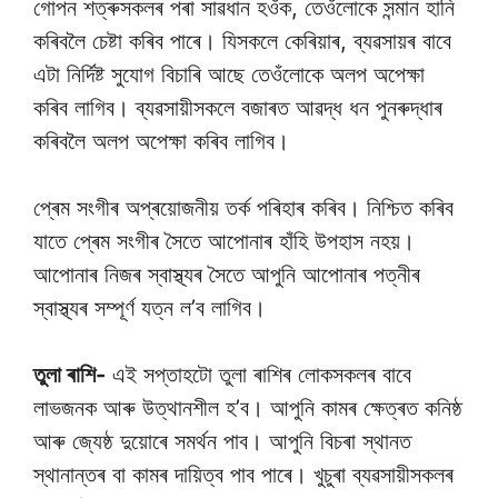
গোপন শত্ৰুসকলৰ পৰা সাৱধান হওঁক, তেওঁলোকে সন্মান হানি
কৰিবলৈ চেষ্টা কৰিব পাৰে। যিসকলে কেৰিয়াৰ, ব্যৱসায়ৰ বাবে
এটা নিৰ্দিষ্ট সুযোগ বিচাৰি আছে তেওঁলোকে অলপ অপেক্ষা
কৰিব লাগিব। ব্যৱসায়ীসকলে বজাৰত আৱদ্ধ ধন পুনৰুদ্ধাৰ
কৰিবলৈ অলপ অপেক্ষা কৰিব লাগিব।
প্ৰেম সংগীৰ অপ্ৰয়োজনীয় তৰ্ক পৰিহাৰ কৰিব। নিশ্চিত কৰিব
যাতে প্ৰেম সংগীৰ সৈতে আপোনাৰ হাঁহি উপহাস নহয়।
আপোনাৰ নিজৰ স্বাস্থ্যৰ সৈতে আপুনি আপোনাৰ পত্নীৰ
স্বাস্থ্যৰ সম্পূৰ্ণ যত্ন ল’ব লাগিব।
তুলা ৰাশি-
এই সপ্তাহটো তুলা ৰাশিৰ লোকসকলৰ বাবে
লাভজনক আৰু উত্থানশীল হ’ব। আপুনি কামৰ ক্ষেত্ৰত কনিষ্ঠ
আৰু জ্যেষ্ঠ দুয়োৰে সমৰ্থন পাব। আপুনি বিচৰা স্থানত
স্থানান্তৰ বা কামৰ দায়িত্ব পাব পাৰে। খুচুৰা ব্যৱসায়ীসকলৰ