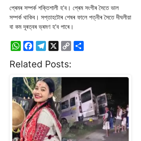
প্ৰেমৰ সম্পৰ্ক শক্তিশালী হ’ব। প্ৰেম সংগীৰ সৈতে ভাল
সম্পৰ্ক থাকিব। সপ্তাহটোৰ শেষৰ ফালে পত্নীৰ সৈতে দীঘলীয়া
বা কম দূৰত্বৰ ভ্ৰমণ হ’ব পাৰে।
W
F
T
X
C
S
h
a
el
o
h
Related Posts:
at
c
e
p
ar
s
e
gr
y
e
A
b
a
Li
p
o
m
n
p
o
k
k