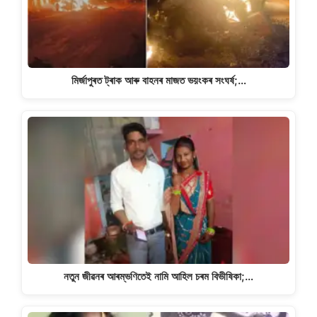
মিৰ্জাপুৰত ট্ৰাক আৰু বাহনৰ মাজত ভয়ংকৰ সংঘৰ্ষ;…
নতুন জীৱনৰ আৰম্ভণিতেই নামি আহিল চৰম বিভীষিকা;…