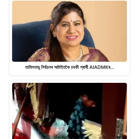
তামিলনাডু নিৰ্বাচনৰ আটাইতকৈ চহকী প্ৰাৰ্থী AIADMKৰ…