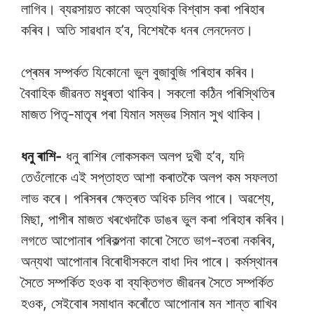
লাগিব। ব্যৱসায়ত কাকো অত্যধিক বিশ্বাস কৰা পৰিহাৰ
কৰিব। অতি সাৱধান হ’ব, বিশেষকৈ ধনৰ লেনদেনত।
প্ৰেমৰ সম্পৰ্কত যিকোনো ভুল বুজাবুজি পৰিহাৰ কৰিব।
বৈবাহিক জীৱনত মধুৰতা থাকিব। সকলো কঠিন পৰিস্থিতিৰ
মাজত পিতৃ-মাতৃৰ পৰা যিমান সম্ভৱ সিমান সুখ থাকিব।
ধনু ৰাশি-
ধনু ৰাশিৰ লোকসকল অলপ দুখী হ’ব, যদি
তেওঁলোকে এই সপ্তাহত আশা কৰাতকৈ অলপ কম সফলতা
লাভ কৰে। পৰিসৰৰ ক্ষেত্ৰত অধিক চলিব পাৰে। অৱশ্যে,
মিছা, পাপীৰ মাজত খৰখেদাকৈ ডাঙৰ ভুল কৰা পৰিহাৰ কৰিব।
লগতে আপোনাৰ পৰিকল্পনা কাৰো সৈতে ভাগ-বতৰা নকৰিব,
অন্যথা আপোনাৰ বিৰোধীসকলে বাধা দিব পাৰে। কৰ্মস্থানৰ
সৈতে সম্পৰ্কিত হওক বা ব্যক্তিগত জীৱনৰ সৈতে সম্পৰ্কিত
হওক, সেইবোৰ সমাধান কৰোঁতে আপোনাৰ মন শান্ত ৰাখিব