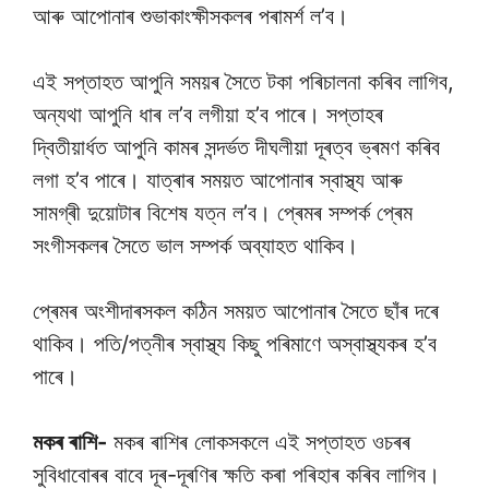
আৰু আপোনাৰ শুভাকাংক্ষীসকলৰ পৰামৰ্শ ল’ব।
এই সপ্তাহত আপুনি সময়ৰ সৈতে টকা পৰিচালনা কৰিব লাগিব,
অন্যথা আপুনি ধাৰ ল’ব লগীয়া হ’ব পাৰে। সপ্তাহৰ
দ্বিতীয়াৰ্ধত আপুনি কামৰ সন্দৰ্ভত দীঘলীয়া দূৰত্ব ভ্ৰমণ কৰিব
লগা হ’ব পাৰে। যাত্ৰাৰ সময়ত আপোনাৰ স্বাস্থ্য আৰু
সামগ্ৰী দুয়োটাৰ বিশেষ যত্ন ল’ব। প্ৰেমৰ সম্পৰ্ক প্ৰেম
সংগীসকলৰ সৈতে ভাল সম্পৰ্ক অব্যাহত থাকিব।
প্ৰেমৰ অংশীদাৰসকল কঠিন সময়ত আপোনাৰ সৈতে ছাঁৰ দৰে
থাকিব। পতি/পত্নীৰ স্বাস্থ্য কিছু পৰিমাণে অস্বাস্থ্যকৰ হ’ব
পাৰে।
মকৰ ৰাশি-
মকৰ ৰাশিৰ লোকসকলে এই সপ্তাহত ওচৰৰ
সুবিধাবোৰৰ বাবে দূৰ-দূৰণিৰ ক্ষতি কৰা পৰিহাৰ কৰিব লাগিব।