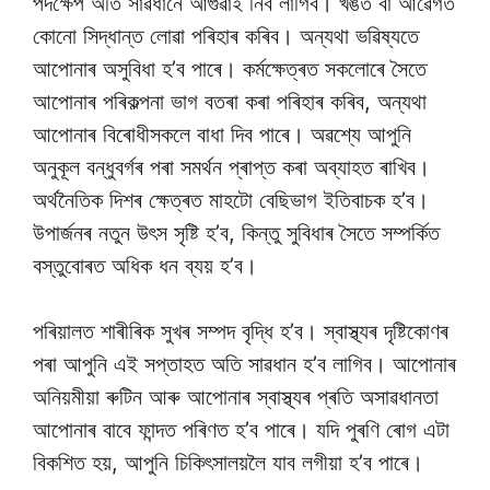
পদক্ষেপ অতি সাৱধানে আগুৱাই নিব লাগিব। খঙত বা আৱেগত
কোনো সিদ্ধান্ত লোৱা পৰিহাৰ কৰিব। অন্যথা ভৱিষ্যতে
আপোনাৰ অসুবিধা হ’ব পাৰে। কৰ্মক্ষেত্ৰত সকলোৰে সৈতে
আপোনাৰ পৰিকল্পনা ভাগ বতৰা কৰা পৰিহাৰ কৰিব, অন্যথা
আপোনাৰ বিৰোধীসকলে বাধা দিব পাৰে। অৱশ্যে আপুনি
অনুকূল বন্ধুবৰ্গৰ পৰা সমৰ্থন প্ৰাপ্ত কৰা অব্যাহত ৰাখিব।
অৰ্থনৈতিক দিশৰ ক্ষেত্ৰত মাহটো বেছিভাগ ইতিবাচক হ’ব।
উপাৰ্জনৰ নতুন উৎস সৃষ্টি হ’ব, কিন্তু সুবিধাৰ সৈতে সম্পৰ্কিত
বস্তুবোৰত অধিক ধন ব্যয় হ’ব।
পৰিয়ালত শাৰীৰিক সুখৰ সম্পদ বৃদ্ধি হ’ব। স্বাস্থ্যৰ দৃষ্টিকোণৰ
পৰা আপুনি এই সপ্তাহত অতি সাৱধান হ’ব লাগিব। আপোনাৰ
অনিয়মীয়া ৰুটিন আৰু আপোনাৰ স্বাস্থ্যৰ প্ৰতি অসাৱধানতা
আপোনাৰ বাবে ফান্দত পৰিণত হ’ব পাৰে। যদি পুৰণি ৰোগ এটা
বিকশিত হয়, আপুনি চিকিৎসালয়লৈ যাব লগীয়া হ’ব পাৰে।