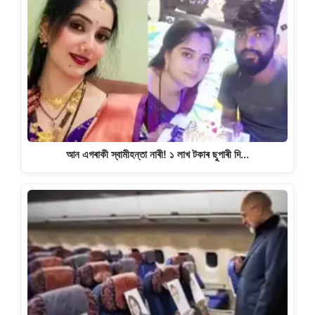
আন এগৰাকী স্বামীহন্তা নাৰী! ১ লাখ টকাৰ ছুপাৰী দি…