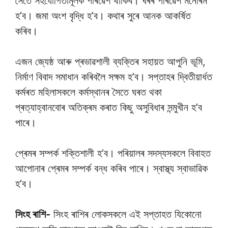
সৈতে সহযোগিতামূলক পৰিৱেশ থাকিব। ঘৰৰ পৰিৱেশ মনোৰম
হ’ব। জমা অংশ বৃদ্ধি হ’ব। কথাৰ সুৰে আনক আকৰ্ষিত
কৰিব।
এজন জ্যেষ্ঠ আৰু প্ৰভাৱশালী ব্যক্তিৰ সহায়ত আপুনি ভূমি,
নিৰ্মাণ বিবাদ সমাধান কৰিবলৈ সক্ষম হ’ব। সপ্তাহৰ দ্বিতীয়াৰ্ধত
কৰ্মৰত মহিলাসকলে কৰ্মস্থানৰ সৈতে ঘৰত থকা
প্ৰত্যাহ্বানবোৰ অতিক্ৰম কৰাত কিছু অসুবিধাৰ সন্মুখীন হ’ব
পাৰে।
প্ৰেমৰ সম্পৰ্ক শক্তিশালী হ’ব। পৰিয়ালৰ সদস্যসকলে বিবাহত
আপোনাৰ প্ৰেমৰ সম্পৰ্ক বন্ধ কৰিব পাৰে। স্বাস্থ্য স্বাভাৱিক
হ’ব।
সিংহ ৰাশি-
সিংহ ৰাশিৰ লোকসকলে এই সপ্তাহত যিকোনো