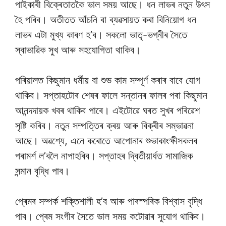
পাইকাৰী বিক্ৰেতাতকৈ ভাল সময় আছে। ধন লাভৰ নতুন উৎস
হৈ পৰিব। অতীতত আঁচনি বা ব্যৱসায়ত কৰা বিনিয়োগ ধন
লাভৰ এটা মুখ্য কাৰণ হ’ব। সকলো ভাতৃ-ভগ্নীৰ সৈতে
স্বাভাৱিক সুখ আৰু সহযোগিতা থাকিব।
পৰিয়ালত কিছুমান ধৰ্মীয় বা শুভ কাম সম্পূৰ্ণ কৰাৰ বাবে যোগ
থাকিব। সপ্তাহটোৰ শেষৰ ফালে সন্তানৰ ফালৰ পৰা কিছুমান
আনন্দদায়ক খবৰ থাকিব পাৰে। এইটোৱে ঘৰত সুখৰ পৰিৱেশ
সৃষ্টি কৰিব। নতুন সম্পত্তিৰ ক্ৰয় আৰু বিক্ৰীৰ সম্ভাৱনা
আছে। অৱশ্যে, এনে কৰোতে আপোনাৰ শুভাকাংক্ষীসকলৰ
পৰামৰ্শ ল’বলৈ নাপাহৰিব। সপ্তাহৰ দ্বিতীয়াৰ্ধত সামাজিক
সন্মান বৃদ্ধি পাব।
প্ৰেমৰ সম্পৰ্ক শক্তিশালী হ’ব আৰু পাৰস্পৰিক বিশ্বাস বৃদ্ধি
পাব। প্ৰেম সংগীৰ সৈতে ভাল সময় কটোৱাৰ সুযোগ থাকিব।