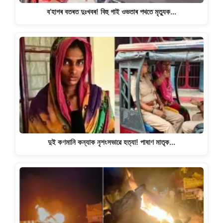
ব’হাগৰ বতৰত দুঃখবৰ! বিহু গাই ওভতাৰ পথতে মৃত্যুক…
দুই কণমানি কন্যাক নৃশংসভাৱে হত্যা! পাষাণ মাতৃক…