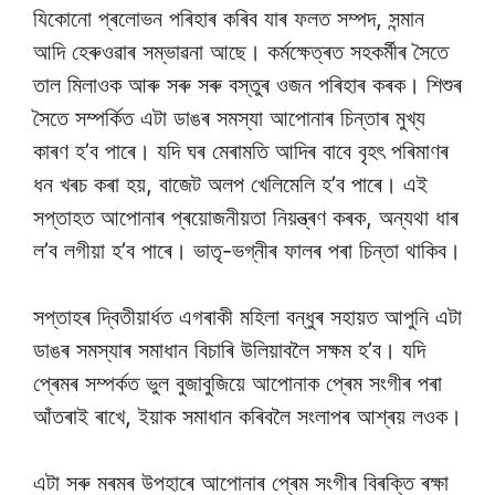
যিকোনো প্ৰলোভন পৰিহাৰ কৰিব যাৰ ফলত সম্পদ, সন্মান
আদি হেৰুওৱাৰ সম্ভাৱনা আছে। কৰ্মক্ষেত্ৰত সহকৰ্মীৰ সৈতে
তাল মিলাওক আৰু সৰু সৰু বস্তুৰ ওজন পৰিহাৰ কৰক। শিশুৰ
সৈতে সম্পৰ্কিত এটা ডাঙৰ সমস্যা আপোনাৰ চিন্তাৰ মুখ্য
কাৰণ হ’ব পাৰে। যদি ঘৰ মেৰামতি আদিৰ বাবে বৃহৎ পৰিমাণৰ
ধন খৰচ কৰা হয়, বাজেট অলপ খেলিমেলি হ’ব পাৰে। এই
সপ্তাহত আপোনাৰ প্ৰয়োজনীয়তা নিয়ন্ত্ৰণ কৰক, অন্যথা ধাৰ
ল’ব লগীয়া হ’ব পাৰে। ভাতৃ-ভগ্নীৰ ফালৰ পৰা চিন্তা থাকিব।
সপ্তাহৰ দ্বিতীয়াৰ্ধত এগৰাকী মহিলা বন্ধুৰ সহায়ত আপুনি এটা
ডাঙৰ সমস্যাৰ সমাধান বিচাৰি উলিয়াবলৈ সক্ষম হ’ব। যদি
প্ৰেমৰ সম্পৰ্কত ভুল বুজাবুজিয়ে আপোনাক প্ৰেম সংগীৰ পৰা
আঁতৰাই ৰাখে, ইয়াক সমাধান কৰিবলৈ সংলাপৰ আশ্ৰয় লওক।
এটা সৰু মৰমৰ উপহাৰে আপোনাৰ প্ৰেম সংগীৰ বিৰক্তি ৰক্ষা