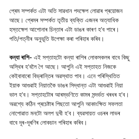
প্ৰেম সম্পৰ্কত এটা অতি সাৱধান পদক্ষেপ লোৱাৰ প্ৰয়োজন
আছে। প্ৰেমৰ সম্পৰ্কত তৃতীয় ব্যক্তি এজনৰ অত্যাধিক
হস্তক্ষেপ আপোনাৰ চিন্তাৰ এটা ডাঙৰ কাৰণ হ’ব পাৰে।
পতি/পত্নীৰ অনুভূতি উপেক্ষা কৰা পৰিহাৰ কৰিব।
কন্যা ৰাশি-
এই সপ্তাহটো কন্যা ৰাশিৰ লোকসকলৰ বাবে কিছু
অস্থিৰ হ’বলৈ গৈ আছে। আপুনি এই সপ্তাহত নিজকে
কেইবাবাৰো বিভ্ৰান্তিৰ অৱস্থাত পাব। এনে পৰিস্থিতিত
ইয়াক আগুৱাই নিয়াতকৈ ডাঙৰ সিদ্ধান্ত এটা আগুৱাই নিয়া
ভাল হ’ব। সপ্তাহটোৰ আৰম্ভণিতে কামৰ সন্দৰ্ভত খৰধৰ হ’ব।
অৱশ্যে কঠিন প্ৰচেষ্টাৰ পিছতো আপুনি আকাংক্ষিত সফলতা
নোপোৱাত মনটো অলপ দুখী হ’ব। ব্যৱসায়ত ওচৰৰ লাভৰ
বাবে দূৰ-দূৰণিৰ লোকচান পৰিহাৰ কৰিব।