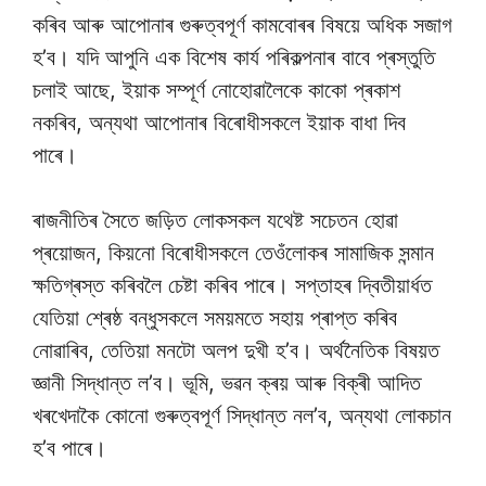
কৰিব আৰু আপোনাৰ গুৰুত্বপূৰ্ণ কামবোৰৰ বিষয়ে অধিক সজাগ
হ’ব। যদি আপুনি এক বিশেষ কাৰ্য পৰিকল্পনাৰ বাবে প্ৰস্তুতি
চলাই আছে, ইয়াক সম্পূৰ্ণ নোহোৱালৈকে কাকো প্ৰকাশ
নকৰিব, অন্যথা আপোনাৰ বিৰোধীসকলে ইয়াক বাধা দিব
পাৰে।
ৰাজনীতিৰ সৈতে জড়িত লোকসকল যথেষ্ট সচেতন হোৱা
প্ৰয়োজন, কিয়নো বিৰোধীসকলে তেওঁলোকৰ সামাজিক সন্মান
ক্ষতিগ্ৰস্ত কৰিবলৈ চেষ্টা কৰিব পাৰে। সপ্তাহৰ দ্বিতীয়াৰ্ধত
যেতিয়া শ্ৰেষ্ঠ বন্ধুসকলে সময়মতে সহায় প্ৰাপ্ত কৰিব
নোৱাৰিব, তেতিয়া মনটো অলপ দুখী হ’ব। অৰ্থনৈতিক বিষয়ত
জ্ঞানী সিদ্ধান্ত ল’ব। ভূমি, ভৱন ক্ৰয় আৰু বিক্ৰী আদিত
খৰখেদাকৈ কোনো গুৰুত্বপূৰ্ণ সিদ্ধান্ত নল’ব, অন্যথা লোকচান
হ’ব পাৰে।