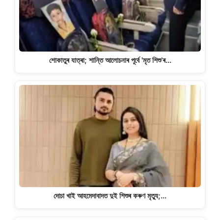
শোকাতুৰ যাত্ৰা; শান্তি আলোচনাৰ পূৰ্বে 'মৃত শিশু’ৰ…
দোচা খাই আহমেদাবাদত দুই শিশুৰ কৰুণ মৃত্যু;…