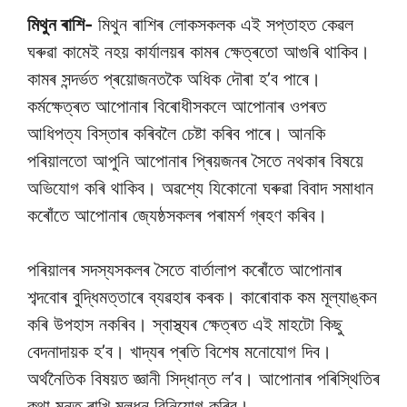
মিথুন ৰাশি-
মিথুন ৰাশিৰ লোকসকলক এই সপ্তাহত কেৱল
ঘৰুৱা কামেই নহয় কাৰ্যালয়ৰ কামৰ ক্ষেত্ৰতো আগুৰি থাকিব।
কামৰ সন্দৰ্ভত প্ৰয়োজনতকৈ অধিক দৌৰা হ’ব পাৰে।
কৰ্মক্ষেত্ৰত আপোনাৰ বিৰোধীসকলে আপোনাৰ ওপৰত
আধিপত্য বিস্তাৰ কৰিবলৈ চেষ্টা কৰিব পাৰে। আনকি
পৰিয়ালতো আপুনি আপোনাৰ প্ৰিয়জনৰ সৈতে নথকাৰ বিষয়ে
অভিযোগ কৰি থাকিব। অৱশ্যে যিকোনো ঘৰুৱা বিবাদ সমাধান
কৰোঁতে আপোনাৰ জ্যেষ্ঠসকলৰ পৰামৰ্শ গ্ৰহণ কৰিব।
পৰিয়ালৰ সদস্যসকলৰ সৈতে বাৰ্তালাপ কৰোঁতে আপোনাৰ
শব্দবোৰ বুদ্ধিমত্তাৰে ব্যৱহাৰ কৰক। কাৰোবাক কম মূল্যাঙ্কন
কৰি উপহাস নকৰিব। স্বাস্থ্যৰ ক্ষেত্ৰত এই মাহটো কিছু
বেদনাদায়ক হ’ব। খাদ্যৰ প্ৰতি বিশেষ মনোযোগ দিব।
অৰ্থনৈতিক বিষয়ত জ্ঞানী সিদ্ধান্ত ল’ব। আপোনাৰ পৰিস্থিতিৰ
কথা মনত ৰাখি মূলধন বিনিয়োগ কৰিব।