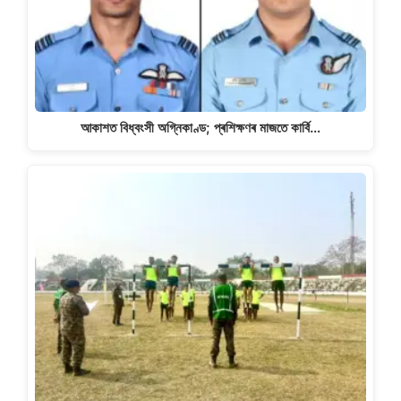
আকাশত বিধ্বংসী অগ্নিকাণ্ড; প্ৰশিক্ষণৰ মাজতে কাৰ্বি…