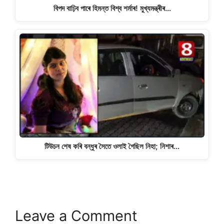
বিপদ বাঢ়িব পাৰে হিমন্ত বিশ্ব শৰ্মাৰ! মুখ্যমন্ত্ৰীৰ…
টিউচন শেষ কৰি বন্ধুৰ সৈতে ওলাই গৈছিল নিহা; নিশাৰ…
Leave a Comment