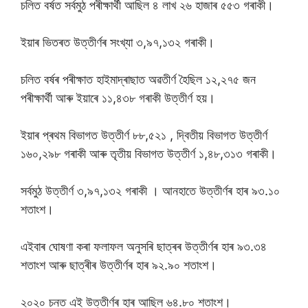
চলিত বৰ্ষত সৰ্বমুঠ পৰীক্ষাৰ্থী আছিল ৪ লাখ ২৬ হাজাৰ ৫৫৩ গৰাকী।
ইয়াৰ ভিতৰত উত্তীৰ্ণৰ সংখ্যা ৩,৯৭,১৩২ গৰাকী।
চলিত বৰ্ষৰ পৰীক্ষাত হাইমাদ্ৰাছাত অৱতীৰ্ণ হৈছিল ১২,২৭৫ জন
পৰীক্ষাৰ্থী আৰু ইয়াৰে ১১,৪৩৮ গৰাকী উত্তীৰ্ণ হয়।
ইয়াৰ প্ৰথম বিভাগত উত্তীৰ্ণ ৮৮,৫২১ , দ্বিতীয় বিভাগত উত্তীৰ্ণ
১৬০,২৯৮ গৰাকী আৰু তৃতীয় বিভাগত উত্তীৰ্ণ ১,৪৮,৩১৩ গৰাকী।
সৰ্বমুঠ উত্তীৰ্ণ ৩,৯৭,১৩২ গৰাকী । আনহাতে উত্তীৰ্ণৰ হাৰ ৯৩.১০
শতাংশ।
এইবাৰ ঘোষণা কৰা ফলাফল অনুসৰি ছাত্ৰৰ উত্তীৰ্ণৰ হাৰ ৯৩.৩৪
শতাংশ আৰু ছাত্ৰীৰ উত্তীৰ্ণৰ হাৰ ৯২.৯০ শতাংশ।
২০২০ চনত এই উত্তীৰ্ণৰ হাৰ আছিল ৬৪.৮০ শতাংশ।