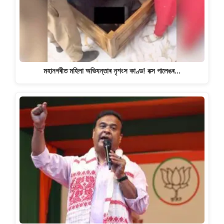
মহানগৰীত মহিলা অভিযন্তাৰ নৃশংস কাণ্ড! বক্স পালেঙৰ…