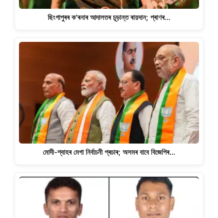
ছিংগাপুৰৰ ক'ৰনাৰ আদালতৰ চূড়ান্ত ৰায়দান; প্ৰাণৰ…
মোদী-শ্বাহৰ মেগা নিৰ্বাচনী প্ৰচাৰ; অসমৰ বাবে বিজেপিৰ…