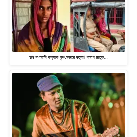
দুই কণমানি কন্যাক নৃশংসভাৱে হত্যা! পাষাণ মাতৃক…