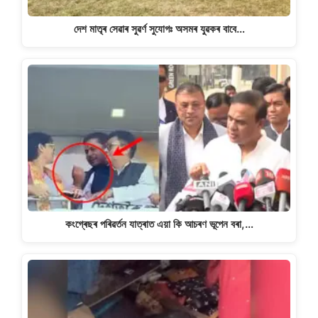
দেশ মাতৃৰ সেৱাৰ সুৱৰ্ণ সুযোগঃ অসমৰ যুৱকৰ বাবে…
কংগ্ৰেছৰ পৰিৱৰ্তন যাত্ৰাত এয়া কি আচৰণ ভূপেন বৰা,…