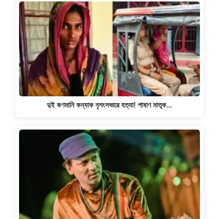
দুই কণমানি কন্যাক নৃশংসভাৱে হত্যা! পাষাণ মাতৃক…