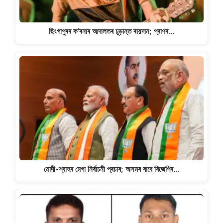
ছিংগাপুৰৰ ক'ৰনাৰ আদালতৰ চূড়ান্ত ৰায়দান; প্ৰাণৰ…
মোদী-শ্বাহৰ মেগা নিৰ্বাচনী প্ৰচাৰ; অসমৰ বাবে বিজেপিৰ…