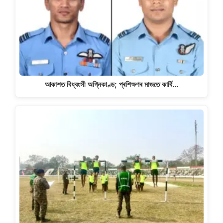
আকাশত বিধ্বংসী অগ্নিকাণ্ড; প্ৰশিক্ষণৰ মাজতে কাৰ্বি…