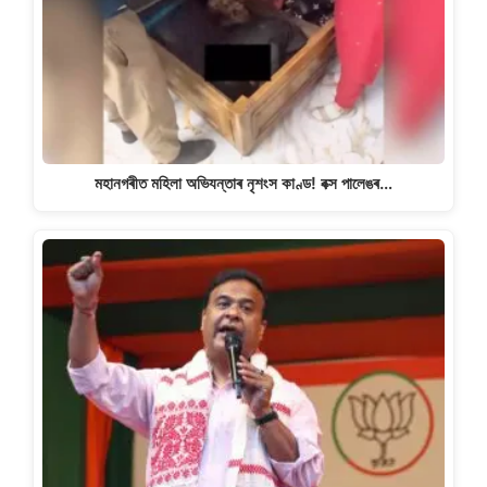
মহানগৰীত মহিলা অভিযন্তাৰ নৃশংস কাণ্ড! বক্স পালেঙৰ…