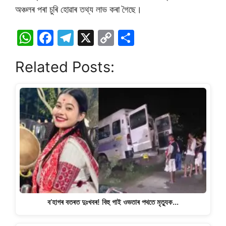
অঞ্চলৰ পৰা চুৰি হোৱাৰ তথ্য লাভ কৰা গৈছে।
W
F
T
X
C
S
h
a
el
o
h
Related Posts:
at
c
e
p
ar
s
e
gr
y
e
A
b
a
Li
p
o
m
n
p
o
k
k
ব’হাগৰ বতৰত দুঃখবৰ! বিহু গাই ওভতাৰ পথতে মৃত্যুক…