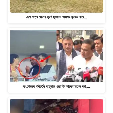
দেশ মাতৃৰ সেৱাৰ সুৱৰ্ণ সুযোগঃ অসমৰ যুৱকৰ বাবে…
কংগ্ৰেছৰ পৰিৱৰ্তন যাত্ৰাত এয়া কি আচৰণ ভূপেন বৰা,…