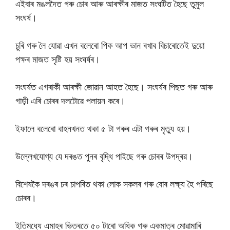
এইবাৰ মঙলদৈত গৰু চোৰ আৰু আৰক্ষীৰ মাজত সংঘটিত হৈছে তুমুল
সংঘৰ্ষ।
চুৰি গৰু লৈ যোৱা এখন বলেৰো পিক আপ ভান ৰখাব বিচাৰোতেই দুয়ো
পক্ষৰ মাজত সৃষ্টি হয় সংঘৰ্ষৰ।
সংঘৰ্ষত এগৰাকী আৰক্ষী জোৱান আহত হৈছে। সংঘৰ্ষৰ পিছত গৰু আৰু
গাড়ী এৰি চোৰৰ দলটোৱে পলায়ন কৰে।
ইফালে বলেৰো বাহনখনত থকা ৫ টা গৰুৰ এটা গৰুৰ মৃত্যু হয়।
উল্লেখযোগ্য যে দৰঙত পুনৰ বৃদ্ধি পাইছে গৰু চোৰৰ উপদ্ৰৱ।
বিশেষকৈ দৰঙৰ চৰ চাপৰিত থকা লোক সকলৰ গৰু বোৰ লক্ষ্য হৈ পৰিছে
চোৰৰ।
ইতিমধ্যে এমাহৰ ভিতৰতে ৫০ টাৰো অধিক গৰু একমাত্ৰ মোৱামাৰি