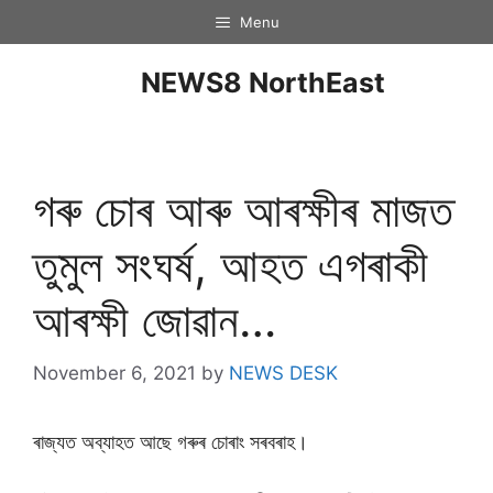
Menu
NEWS8 NorthEast
গৰু চোৰ আৰু আৰক্ষীৰ মাজত
তুমুল সংঘৰ্ষ, আহত এগৰাকী
আৰক্ষী জোৱান…
November 6, 2021
by
NEWS DESK
ৰাজ্যত অব্যাহত আছে গৰুৰ চোৰাং সৰবৰাহ।