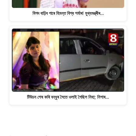
বিপদ বাঢ়িব পাৰে হিমন্ত বিশ্ব শৰ্মাৰ! মুখ্যমন্ত্ৰীৰ…
টিউচন শেষ কৰি বন্ধুৰ সৈতে ওলাই গৈছিল নিহা; নিশাৰ…