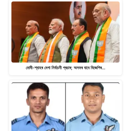
মোদী-শ্বাহৰ মেগা নিৰ্বাচনী প্ৰচাৰ; অসমৰ বাবে বিজেপিৰ…