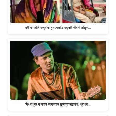
দুই কণমানি কন্যাক নৃশংসভাৱে হত্যা! পাষাণ মাতৃক…
ছিংগাপুৰৰ ক'ৰনাৰ আদালতৰ চূড়ান্ত ৰায়দান; প্ৰাণৰ…