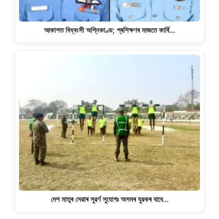
আকাশত বিধ্বংসী অগ্নিকাণ্ড; প্ৰশিক্ষণৰ মাজতে কাৰ্বি…
দেশ মাতৃৰ সেৱাৰ সুৱৰ্ণ সুযোগঃ অসমৰ যুৱকৰ বাবে…