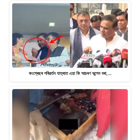
কংগ্ৰেছৰ পৰিৱৰ্তন যাত্ৰাত এয়া কি আচৰণ ভূপেন বৰা,…