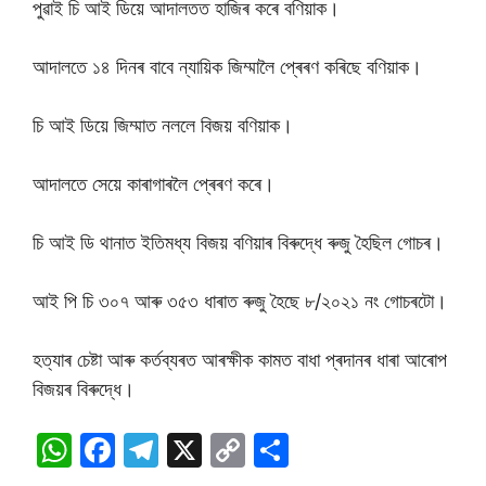
পুৱাই চি আই ডিয়ে আদালতত হাজিৰ কৰে বণিয়াক।
আদালতে ১৪ দিনৰ বাবে ন্যায়িক জিম্মালৈ প্ৰেৰণ কৰিছে বণিয়াক।
চি আই ডিয়ে জিম্মাত নললে বিজয় বণিয়াক।
আদালতে সেয়ে কাৰাগাৰলৈ প্ৰেৰণ কৰে।
চি আই ডি থানাত ইতিমধ্য বিজয় বণিয়াৰ বিৰুদ্ধে ৰুজু হৈছিল গোচৰ।
আই পি চি ৩০৭ আৰু ৩৫৩ ধাৰাত ৰুজু হৈছে ৮/২০২১ নং গোচৰটো।
হত্যাৰ চেষ্টা আৰু কৰ্তব্যৰত আৰক্ষীক কামত বাধা প্ৰদানৰ ধাৰা আৰোপ
বিজয়ৰ বিৰুদ্ধে।
W
F
T
X
C
S
h
a
el
o
h