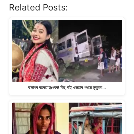
Related Posts:
at
c
e
p
ar
s
e
gr
y
e
A
b
a
Li
p
o
m
n
p
o
k
k
ব’হাগৰ বতৰত দুঃখবৰ! বিহু গাই ওভতাৰ পথতে মৃত্যুক…