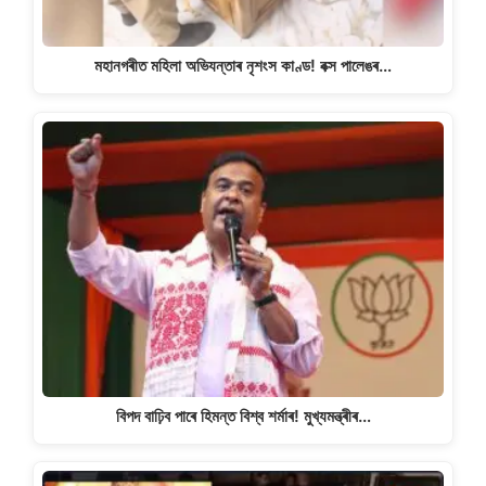
মহানগৰীত মহিলা অভিযন্তাৰ নৃশংস কাণ্ড! বক্স পালেঙৰ…
বিপদ বাঢ়িব পাৰে হিমন্ত বিশ্ব শৰ্মাৰ! মুখ্যমন্ত্ৰীৰ…