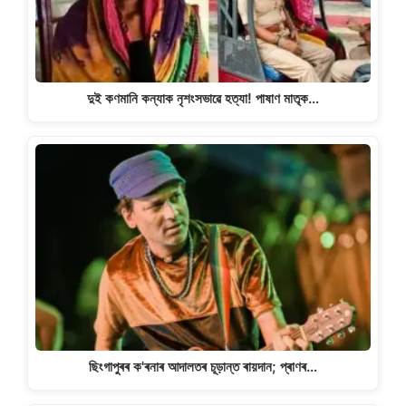
দুই কণমানি কন্যাক নৃশংসভাৱে হত্যা! পাষাণ মাতৃক…
ছিংগাপুৰৰ ক'ৰনাৰ আদালতৰ চূড়ান্ত ৰায়দান; প্ৰাণৰ…