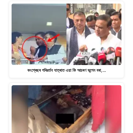
কংগ্ৰেছৰ পৰিৱৰ্তন যাত্ৰাত এয়া কি আচৰণ ভূপেন বৰা,…