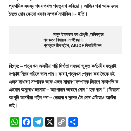
প্ৰাথমিক সদস্য পদৰ পৰাও পদত্যাগ কৰিছো। আজিৰ পৰা আৰু দলৰ
সৈতে মোৰ কোনো ধৰণৰ সম্পৰ্ক নাথাকিব।- ইতি।
মামুন ইমদাদুল হক চৌধুৰী ,অধিবক্তা

                                 প্ৰাক্তন বিধায়ক, নাওঁবৈছা।

                                 প্ৰাক্তন চীফ হুইপ, AIUDF বিধায়িনী দল 
বি:দ্ৰ: – পত্ৰ খন অসমীয়া পঢ়ি দিওঁতা দৰমহা ভুক্ত কৰ্মচাৰীৰ হতুৱাই
নপঢ়াই নিজে পঢ়িলে ভাল পাম। কাৰণ,পত্ৰখন প্ৰেৰণ কৰা লৈকে মই
এজন সাধাৰণ সম্পাদক আৰু এজন সাধাৰণ সম্পাদক হিচাপে সভাপতি ক
এইষাৰ অনুৰোধ জনোৱা – আপোনাৰ ভাষাৰে মোৰ ” হক বনে “।কিয়নো
আপুনি অসমীয়া পঢ়িব পৰা – নোৱাৰা ৰ সন্দেহ টো মোৰ এতিয়াও আতঁৰা
নাই।
W
F
T
X
C
S