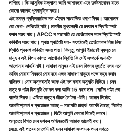
লাগিছে। কি আসুৰিক উল্লাস! আমি আশাকৰো এনে দুৰ্ঘটনাবোৰৰ যাতে
কোনো কালেই পুনৰাবৃত্তি নহয়।
এই সমগ্ৰ প্ৰক্ৰিয়াটোত দল এইবাৰ সাংঘাতিক ধৰণে নিৰৱ। আপোনাৰ
তো দেখা- দেখিয়েই নাই। মাননীয় মুখ্যমন্ত্ৰী য়ে চৰকাৰ ৰ স্থিতি স্পষ্ট
কৰাৰ সময় পায়। APCC ৰ সভাপতি য়ে তেওঁলোকৰ দলৰ স্থিতি স্পষ্ট
কৰিবলৈ সময় পায়। প্ৰায় প্ৰতিটো দল- সংগঠনেই তেওঁলোকৰ নিজ নিজ
স্থিতি প্ৰকাশ কৰিবলৈ সময় পায়। কিন্তু, আপুনি ইমানেই ব্যস্ত যে
মানুহ ৰ এই বিপদ কালত আপোনাৰ স্থিতি কি সেই সম্পৰ্কে জনাবলৈ
আপোনাৰ আহৰি নাই। সাধাৰণ মানুহৰ এই চৰম বিপদৰ মূহুৰ্তত দলৰ এনে
ভাবিব নোৱাৰা নিৰৱতা মোৰ দৰে এজন সাধাৰণ মানুহৰ পক্ষে সহ্য কৰাৰ
বাহিৰত। মোৰ অন্তৰাত্মাই আৰু এই দল কৰাৰ অনুমতি নিদিয়ে। চৰৰ
মানুহ ক পাট্টা দিম বুলি কৈ দল কৰা আজি 15 বছৰ হ’ল ।মাটিৰ পাট্টা তো
বাদেই দিয়ক। এতিয়া মানুহ ৰ জীৱন লৈ টনা -টনি। আমাৰ নিৰ্মোহ
আত্মবিশ্লেষণ ৰ প্ৰয়োজন আছে – সভাপতি চাহাব! আকৌ কৈছো, নিৰ্মোহ
আত্মবিশ্লেষণ ৰ প্ৰয়োজন। যিটো আপুনি কোনো দিনেই নকৰে।
অন্ততঃ বিগত দেৰ দশকৰ অভিজ্ঞতাই আমাক তাকেই কয়।
সেয়ে, এই পত্ৰৰ যোগেদি মই দলৰ সাধাৰণ সম্পাদক পদৰ লগতে