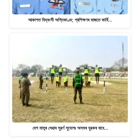
আকাশত বিধ্বংসী অগ্নিকাণ্ড; প্ৰশিক্ষণৰ মাজতে কাৰ্বি…
দেশ মাতৃৰ সেৱাৰ সুৱৰ্ণ সুযোগঃ অসমৰ যুৱকৰ বাবে…