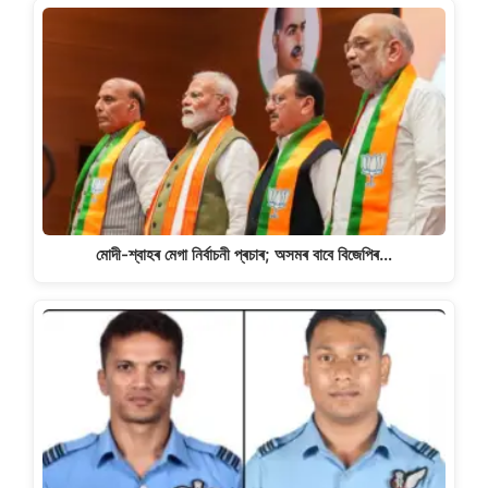
মোদী-শ্বাহৰ মেগা নিৰ্বাচনী প্ৰচাৰ; অসমৰ বাবে বিজেপিৰ…