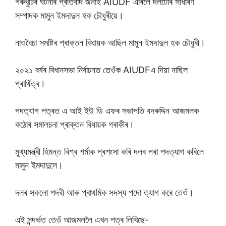
গৰুখুঁটিৰ ঘটনাৰ প্ৰতিবাদ জনাই AIUDF এৰিলে দলটোৰ সাধাৰণ
সম্পাদক মামুন ইমদাদুল হক চৌধুৰীয়ে।
নাওবৈচা সমষ্টিৰ প্ৰাক্তন বিধায়ক আছিল মামুন ইমদাদুল হক চৌধুৰী।
২০২১ বৰ্ষৰ বিধানসভা নিৰ্বাচনত তেওঁক AIUDFএ দিয়া নাছিল
প্ৰাৰ্থিত্ব।
পদত্যাগ পত্ৰত এ আই ইউ ডি এফৰ সভাপতি বদৰুদ্দিন আজমলক
কঠোৰ সমালচনা প্ৰাক্তন বিধায়ক গৰাকীৰ।
মুখ্যমন্ত্ৰী হিমন্ত বিশ্ব শৰ্মাক প্ৰশংসা কৰি দলৰ পৰা পদত্যাগ কৰিলে
মামুন ইমদাদুলে।
দলৰ সকলো পদবী আৰু প্ৰাথমিক সদস্য পদো ত্যাগ কৰে তেওঁ।
এই সন্দৰ্ভত তেওঁ আজমললৈ এখন পত্ৰ লিখিছে-