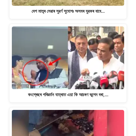
দেশ মাতৃৰ সেৱাৰ সুৱৰ্ণ সুযোগঃ অসমৰ যুৱকৰ বাবে…
কংগ্ৰেছৰ পৰিৱৰ্তন যাত্ৰাত এয়া কি আচৰণ ভূপেন বৰা,…