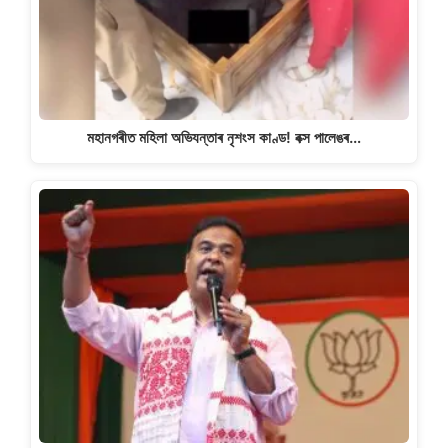
মহানগৰীত মহিলা অভিযন্তাৰ নৃশংস কাণ্ড! বক্স পালেঙৰ…