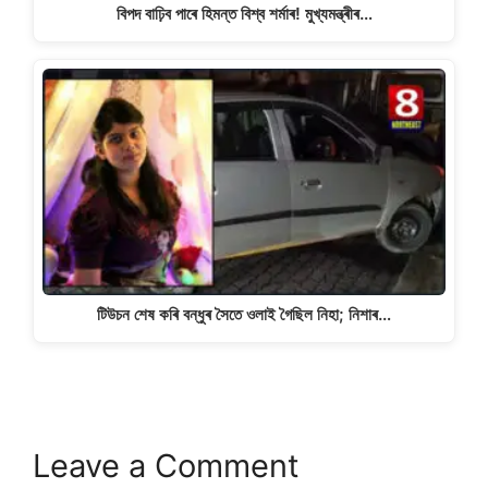
বিপদ বাঢ়িব পাৰে হিমন্ত বিশ্ব শৰ্মাৰ! মুখ্যমন্ত্ৰীৰ…
টিউচন শেষ কৰি বন্ধুৰ সৈতে ওলাই গৈছিল নিহা; নিশাৰ…
Leave a Comment