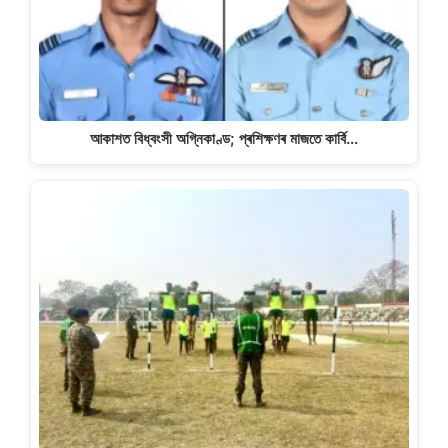
আকাশত বিধ্বংসী অগ্নিকাণ্ড; প্ৰশিক্ষণৰ মাজতে কাৰ্বি…