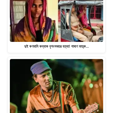
দুই কণমানি কন্যাক নৃশংসভাৱে হত্যা! পাষাণ মাতৃক…