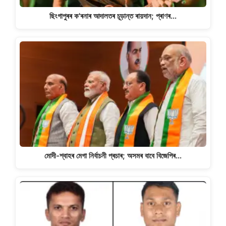
ছিংগাপুৰৰ ক'ৰনাৰ আদালতৰ চূড়ান্ত ৰায়দান; প্ৰাণৰ…
মোদী-শ্বাহৰ মেগা নিৰ্বাচনী প্ৰচাৰ; অসমৰ বাবে বিজেপিৰ…