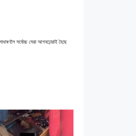
সাধাৰণলৈ সৰ্বোচ্চ সেৱা আগবঢ়োৱাই হৈছে