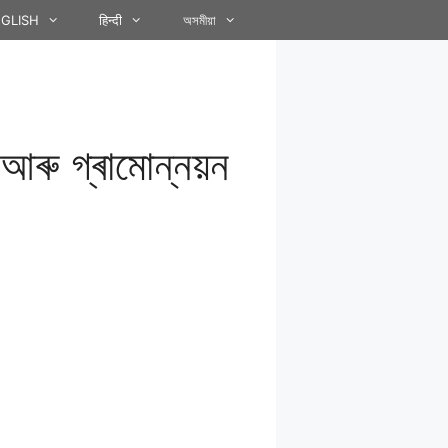
GLISH
हिन्दी
অসমীয়া
ত আৰু গ্ৰামোন্নয়ন