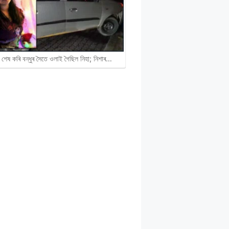
 শেষ কৰি বন্ধুৰ সৈতে ওলাই গৈছিল নিহা; নিশাৰ…