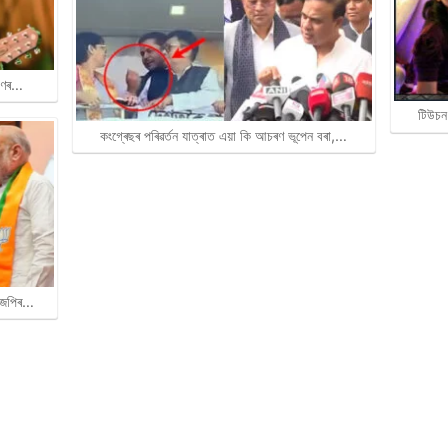
ৰাণৰ…
টিউচন
কংগ্ৰেছৰ পৰিৱৰ্তন যাত্ৰাত এয়া কি আচৰণ ভূপেন বৰা,…
বিজেপিৰ…