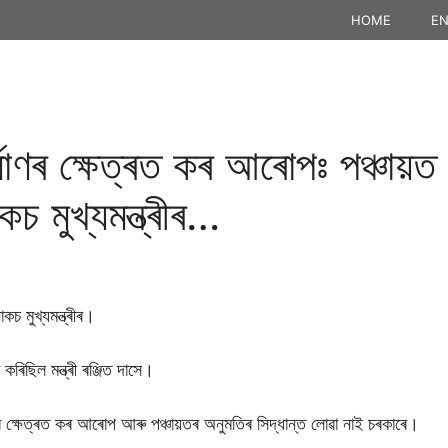
HOME
EN
িৰ্মাণৰ ক্ষেত্ৰত কৰ আৰোপঃ পঞ্চায়
াকচ মুখ্যমন্ত্ৰীৰ…
াকচ মুখ্যমন্ত্ৰীৰ।
 কৰিছিল মন্ত্ৰী ৰঞ্জিত দাসে।
ৰ্মাণৰ ক্ষেত্ৰত কৰ আৰোপ আৰু পঞ্চায়তৰ অনুমতিৰ সিদ্ধান্ত লোৱা নাই চৰকাৰে।