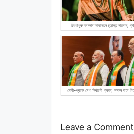
ছিংগাপুৰৰ ক'ৰনাৰ আদালতৰ চূড়ান্ত ৰায়দান; প্
মোদী-শ্বাহৰ মেগা নিৰ্বাচনী প্ৰচাৰ; অসমৰ বাবে 
Leave a Comment