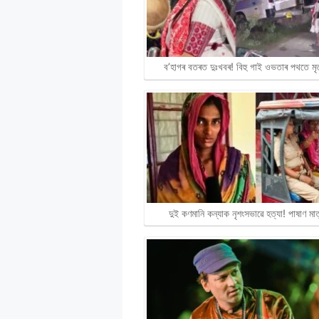
A
o
r
i
p
o
a
n
p
k
m
k
ব’হাগৰ বতৰত দুঃখবৰ! বিহু গাই ওভতাৰ পথতে মৃ
দুই কণমানি কন্যাক নৃশংসভাৱে হত্যা! পাষাণ ম