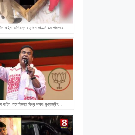
ীত মহিলা অভিযন্তাৰ নৃশংস কাণ্ড! বক্স পালেঙৰ…
দ বাঢ়িব পাৰে হিমন্ত বিশ্ব শৰ্মাৰ! মুখ্যমন্ত্ৰীৰ…