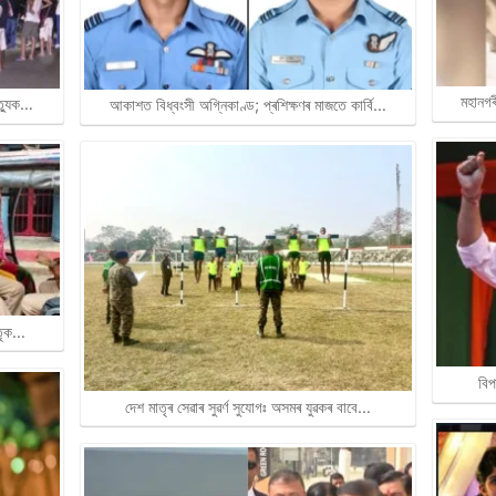
মহানগৰ
ত্যুক…
আকাশত বিধ্বংসী অগ্নিকাণ্ড; প্ৰশিক্ষণৰ মাজতে কাৰ্বি…
াতৃক…
বিপ
দেশ মাতৃৰ সেৱাৰ সুৱৰ্ণ সুযোগঃ অসমৰ যুৱকৰ বাবে…