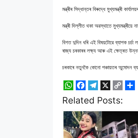
মন্ত্ৰীৰ সিদ্ধান্তৰ বিৰুদ্ধে মুখ্যমন্ত্ৰী ক
মন্ত্ৰী দিল্লীত থকা অৱস্থাতে মুখ্যমন্ত্ৰীয়ে
বিগত দুদিন ধৰি এই বিষয়টোৱে ব্যাপক চৰ্চা
ৰাজ্য চৰকাৰৰ লক্ষ্য আৰু এই ক্ষেত্ৰত উন্নয
চৰকাৰে নতুনকৈ কোনো পঞ্চায়তৰ অুমোদন ব্য
W
F
T
X
C
S
Related Posts:
h
a
e
o
h
a
c
l
p
a
t
e
e
y
r
s
b
g
L
e