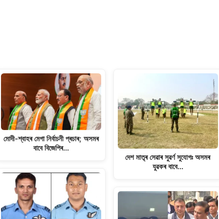
মোদী-শ্বাহৰ মেগা নিৰ্বাচনী প্ৰচাৰ; অসমৰ
বাবে বিজেপিৰ…
দেশ মাতৃৰ সেৱাৰ সুৱৰ্ণ সুযোগঃ অসমৰ
যুৱকৰ বাবে…