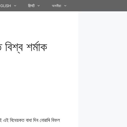
GLISH
हिन्दी
অসমীয়া
বিশ্ব শৰ্মাক
।
 এই বিধেয়কত বাধা দিব নোৱাৰি বিফল