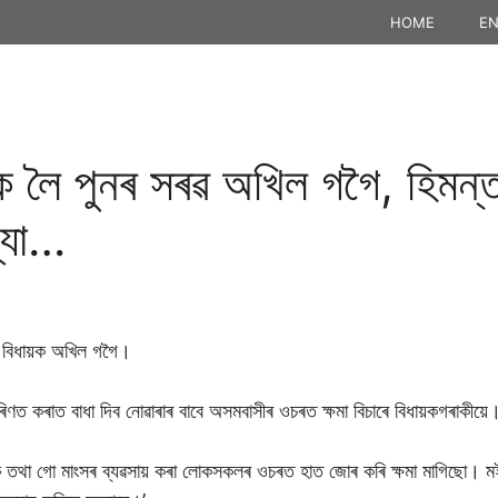
HOME
EN
ক লৈ পুনৰ সৰৱ অখিল গগৈ, হিমন্ত 
্যা…
ৰৰ বিধায়ক অখিল গগৈ।
িণত কৰাত বাধা দিব নোৱাৰাৰ বাবে অসমবাসীৰ ওচৰত ক্ষমা বিচাৰে বিধায়কগৰাকীয়ে
োক তথা গো মাংসৰ ব্যৱসায় কৰা লোকসকলৰ ওচৰত হাত জোৰ কৰি ক্ষমা মাগিছো। মই