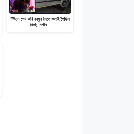
টিউচন শেষ কৰি বন্ধুৰ সৈতে ওলাই গৈছিল
নিহা; নিশাৰ…