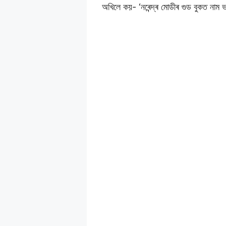
অখিলে কয়- ‘নৰেন্দ্ৰ মোডীৰ গুড বুকত নাম ভৰ