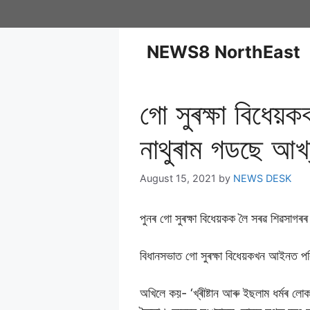
NEWS8 NorthEast
গো সুৰক্ষা বিধেয়ক
নাথুৰাম গডছে আখ
August 15, 2021
by
NEWS DESK
পুনৰ গো সুৰক্ষা বিধেয়কক লৈ সৰৱ শিৱসাগ
বিধানসভাত গো সুৰক্ষা বিধেয়কখন আইনত পৰ
অখিলে কয়- ‘খ্ৰীষ্টান আৰু ইছলাম ধৰ্মৰ ল