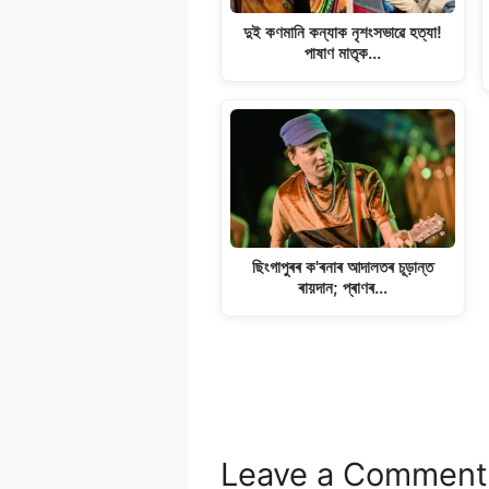
দুই কণমানি কন্যাক নৃশংসভাৱে হত্যা!
পাষাণ মাতৃক…
ছিংগাপুৰৰ ক'ৰনাৰ আদালতৰ চূড়ান্ত
ৰায়দান; প্ৰাণৰ…
Leave a Comment