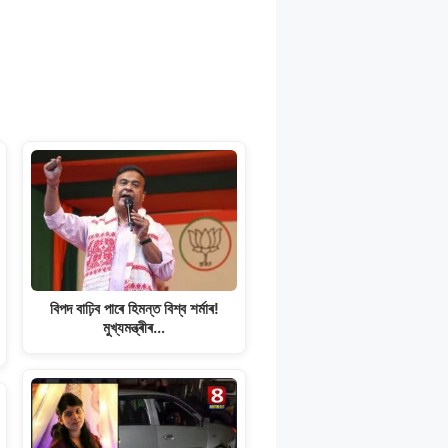
বিপদ বাঢ়িব পাৰে হিমন্ত বিশ্ব শৰ্মাৰ!
মুখ্যমন্ত্ৰীৰ…