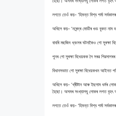
হৈছো। অসমৰ সংখ্যালঘু লোকৰ লগত বৃহৎ অন
লগতে তেওঁ কয়- ‘হিমন্ত বিশ্ব শৰ্মা সৰ্বকাল
অখিলে কয়- ‘নৰেন্দ্ৰ মোডীৰ গুড বুকত নাম ভৰ
বাবৰি মছজিদ ধ্বংসৰ ঘটনাকৈও গো সুৰক্ষা ব
পুনৰ গো সুৰক্ষা বিধেয়কক লৈ সৰৱ শিৱসাগ
বিধানসভাত গো সুৰক্ষা বিধেয়কখন আইনত পৰ
অখিলে কয়- ‘খ্ৰীষ্টান আৰু ইছলাম ধৰ্মৰ ল
হৈছো। অসমৰ সংখ্যালঘু লোকৰ লগত বৃহৎ অন
লগতে তেওঁ কয়- ‘হিমন্ত বিশ্ব শৰ্মা সৰ্বকাল