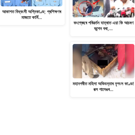
আকাশত বিধ্বংসী অগ্নিকাণ্ড; প্ৰশিক্ষণৰ
মাজতে কাৰ্বি…
কংগ্ৰেছৰ পৰিৱৰ্তন যাত্ৰাত এয়া কি আচৰণ
ভূপেন বৰা,…
মহানগৰীত মহিলা অভিযন্তাৰ নৃশংস কাণ্ড!
বক্স পালেঙৰ…