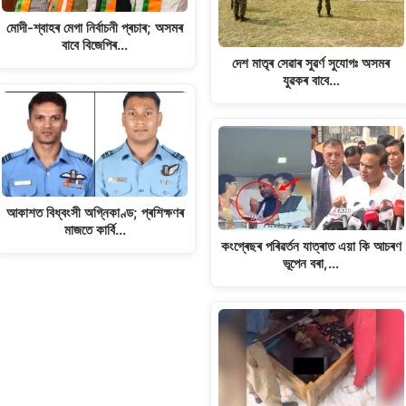
মোদী-শ্বাহৰ মেগা নিৰ্বাচনী প্ৰচাৰ; অসমৰ
বাবে বিজেপিৰ…
দেশ মাতৃৰ সেৱাৰ সুৱৰ্ণ সুযোগঃ অসমৰ
যুৱকৰ বাবে…
আকাশত বিধ্বংসী অগ্নিকাণ্ড; প্ৰশিক্ষণৰ
মাজতে কাৰ্বি…
কংগ্ৰেছৰ পৰিৱৰ্তন যাত্ৰাত এয়া কি আচৰণ
ভূপেন বৰা,…