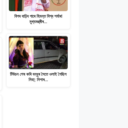
বিপদ বাঢ়িব পাৰে হিমন্ত বিশ্ব শৰ্মাৰ!
মুখ্যমন্ত্ৰীৰ…
টিউচন শেষ কৰি বন্ধুৰ সৈতে ওলাই গৈছিল
নিহা; নিশাৰ…