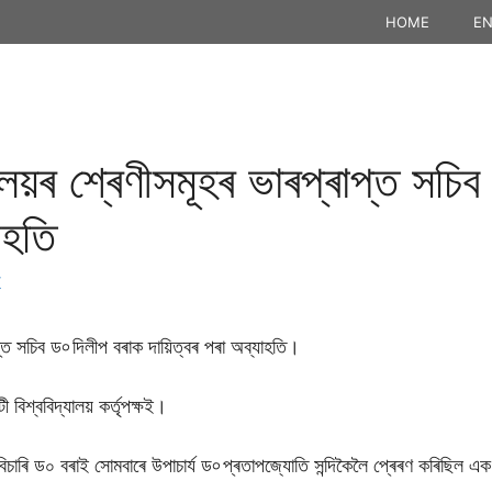
HOME
EN
্যালয়ৰ শ্ৰেণীসমূহৰ ভাৰপ্ৰাপ্ত সচ
াহতি
K
ৰাপ্ত সচিব ড৹ দিলীপ বৰাক দায়িত্বৰ পৰা অব্যাহতি।
বিশ্ববিদ্যালয় কৰ্তৃপক্ষই।
 বিচাৰি ড০ বৰাই সোমবাৰে উপাচাৰ্য ড৹ প্ৰতাপজ্যোতি সন্দিকৈলৈ প্ৰেৰণ কৰিছিল এ