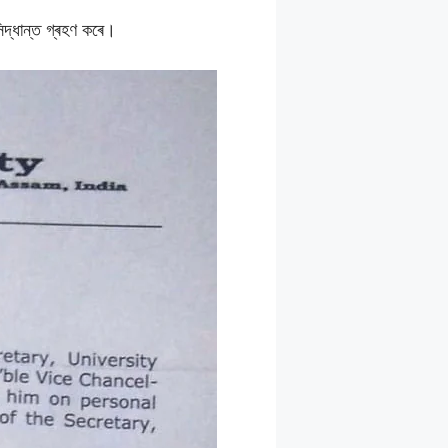
সিদ্ধান্ত গ্ৰহণ কৰে।