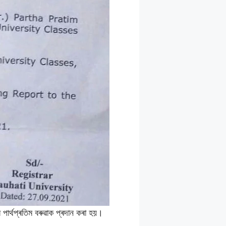
ৰ পাৰ্থপ্ৰতিম বৰুৱাক প্ৰদান কৰা হয়।