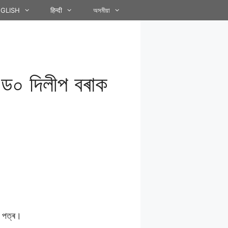
GLISH
हिन्दी
অসমীয়া
িব ড০ দিলীপ বৰাক
ক পত্ৰ।