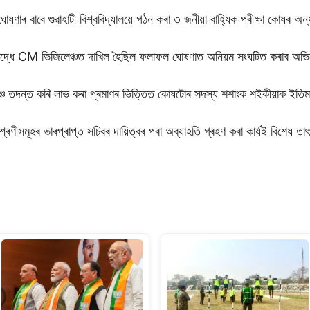
ৰ বাবে গুৱাহাটী বিশ্ববিদ্যালয়ে গঠন কৰা ৩ জনীয়া বাহ্যিক পৰীক্ষা কোষৰ 
ৰুদ্ধে CM ভিজিলেঞ্চত দাখিল হৈছিল ফলাফল ঘোষণাত অনিয়ম সংঘটিত কৰাৰ অ
তদন্ত কৰি লাভ কৰা প্ৰমাণৰ ভিত্তিত কোষটোৰ সদস্য শশাংক শইকীয়াক ইতিমধ
ণীসমূহৰ ভাৰপ্ৰাপ্ত সচিবৰ দায়িত্বৰ পৰা অব্যাহতি গ্ৰহণ কৰা কাৰ্যই বিশেষ তা
S
h
ar
e