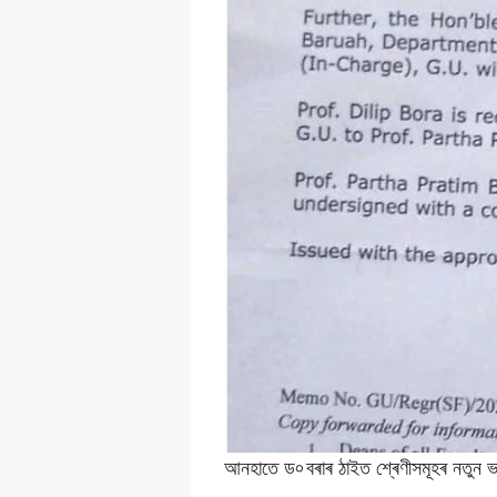
আনহাতে ড৹ বৰাৰ ঠাইত শ্ৰেণীসমূহৰ নতুন ভাৰপ