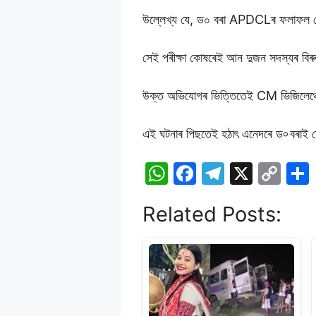
উল্লেখ্য যে, ড০ বৰা APDCLৰ ফলাফল ঘোষণা
সেই পৰীক্ষা কোষৰেই আন দুজন সদস্যৰ বি
উক্ত অভিযোগৰ ভিত্তিতেই CM ভিজিলেঞ্চে 
এই ঘটনাৰ পিছতেই হঠাৎ এনেদৰে ড৹ বৰাই শ্ৰে
W
F
T
X
C
h
a
el
o
Related Posts:
at
c
e
p
s
e
gr
y
A
b
a
Li
p
o
m
n
p
o
k