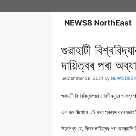
NEWS8 NorthEast
গুৱাহাটী বিশ্ববিদ
দায়িত্বৰ পৰা অব্য
September 28, 2021
by
NEWS DES
গুৱাহাটী বিশ্ববিদ্যালয়ৰ শ্ৰেণীসমূহৰ ভাৰপ্
এক জাননীযোগে এই কথা প্ৰকাশ কৰে গুৱাহাটী 
উল্লেখ্য যে, নিজৰ দায়িত্বৰ পৰা অব্যাহতি