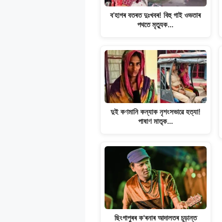
k
ব’হাগৰ বতৰত দুঃখবৰ! বিহু গাই ওভতাৰ
পথতে মৃত্যুক…
দুই কণমানি কন্যাক নৃশংসভাৱে হত্যা!
পাষাণ মাতৃক…
ছিংগাপুৰৰ ক'ৰনাৰ আদালতৰ চূড়ান্ত