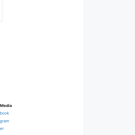
 Media
book
agram
ter