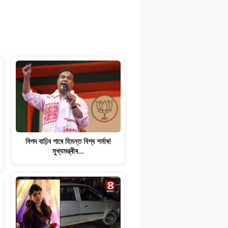
বিপদ বাঢ়িব পাৰে হিমন্ত বিশ্ব শৰ্মাৰ!
মুখ্যমন্ত্ৰীৰ…