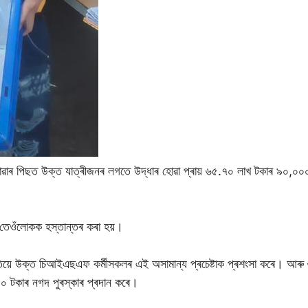
ত হোৱাৰ পিছত উক্ত যাত্ৰীজনৰ লগতে উদ্ধাৰ হোৱা প্ৰায় ৬৫.৭০ লাখ টকাৰ ৯০,০
ো তেওঁলোকক হস্তান্তৰ কৰা হয়।
ে উক্ত চিআইএছএফ কৰ্মীসকলৰ এই অসামান্য প্ৰচেষ্টাক প্ৰশংসা কৰে। আৰু ৬৫.
০০ টকাৰ নগদ পুৰস্কাৰ প্ৰদান কৰে।