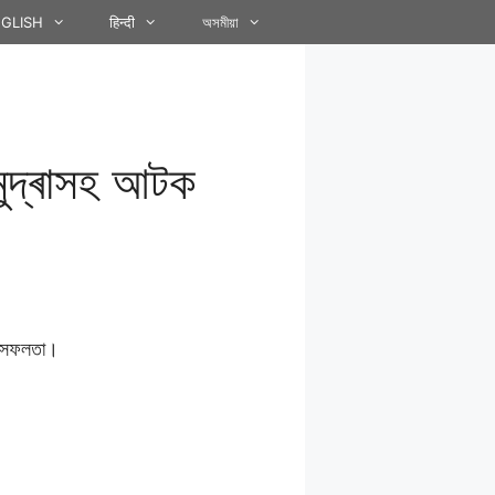
GLISH
हिन्दी
অসমীয়া
 মুদ্ৰাসহ আটক
হৎ সফলতা।