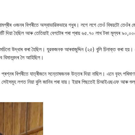
সামগ্ৰীৰ ওজনৰ বিপৰীতে অস্বাভাৱিকভাৱে গধুৰ। লগে লগে তেওঁ বিষয়টো তেওঁৰ জ
ি দিয়া হৈছিল আৰু তেতিয়াই বেগটোৰ পৰা প্ৰায় ৬৫.৭০ লাখ টকা মূল্যৰ ৯০,
ো উদ্ধাৰ কৰা হৈছিল। যুৱকজনক আৰবাজুদ্দিন (২৫) বুলি চিনাক্ত কৰা হয়। তে
ে বিমানবন্দৰ লৈ আহিছিল।
ন্ন প্ৰশ্নৰ বিপৰীতে যাত্ৰীজনে সন্তোষজনক উত্তৰ দিয়া নাছিল। এনে বৃহৎ পৰিমাণ
ঁ সেইসমূহ লগত নিয়া বুলি জানিব পৰা যায়। ইয়াৰ পিছতেই চিআইএছএফ আৰু শুল্ক