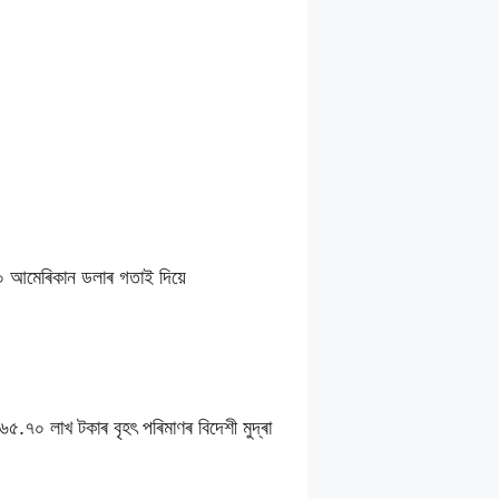
০০ আমেৰিকান ডলাৰ গতাই দিয়ে
৭০ লাখ টকাৰ বৃহৎ পৰিমাণৰ বিদেশী মুদ্ৰা