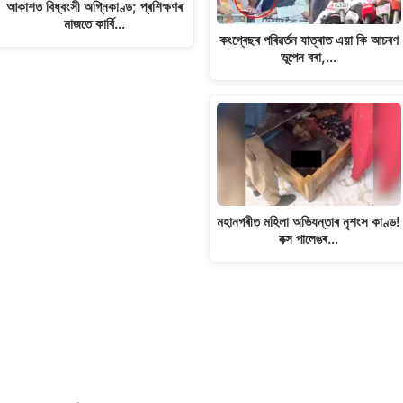
আকাশত বিধ্বংসী অগ্নিকাণ্ড; প্ৰশিক্ষণৰ
মাজতে কাৰ্বি…
কংগ্ৰেছৰ পৰিৱৰ্তন যাত্ৰাত এয়া কি আচৰণ
ভূপেন বৰা,…
মহানগৰীত মহিলা অভিযন্তাৰ নৃশংস কাণ্ড!
বক্স পালেঙৰ…