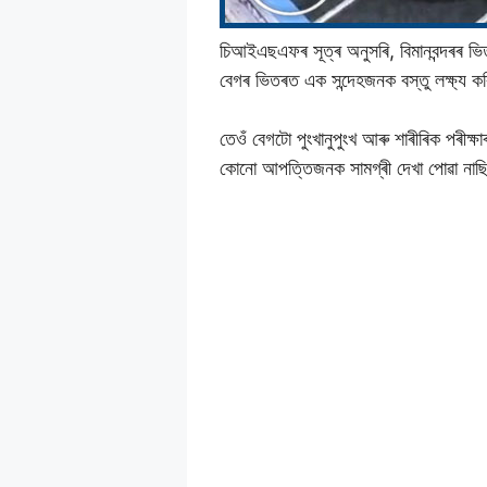
চিআইএছএফৰ সূত্ৰ অনুসৰি, বিমানবন্দৰৰ ভ
বেগৰ ভিতৰত এক সন্দেহজনক বস্তু লক্ষ্য 
তেওঁ বেগটো পুংখানুপুংখ আৰু শাৰীৰিক পৰী
কোনো আপত্তিজনক সামগ্ৰী দেখা পোৱা না