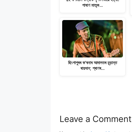
পাষাণ মাতৃক…
ছিংগাপুৰৰ ক'ৰনাৰ আদালতৰ চূড়ান্ত
ৰায়দান; প্ৰাণৰ…
Leave a Comment