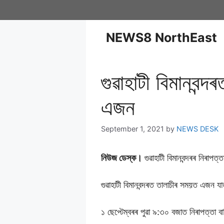
NEWS8 NorthEast
গুৱাহাটী বিমানবন্
এজন
September 1, 2021
by
NEWS DESK
নিউজ ডেস্ক।
গুৱাহাটী বিমানবন্দৰৰ নিৰাপত
গুৱাহাটী বিমানবন্দৰত তালাচীৰ সময়ত এজন যাত
১ ছেপ্টেম্বৰৰ পুৱা ৯:৩০ বজাত নিৰাপত্তা ব