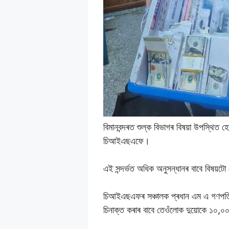
বিমানবন্দৰত শুল্ক বিভাগৰ বিষয়া উপস্থি
চিআইএছএফে।
এই সন্দৰ্ভত অধিক অনুসন্ধানৰ বাবে বিষয়ট
চিআইএছএফৰ সঞ্চালক প্ৰধান এম এ গণপতিয়
চিনাক্ত কৰাৰ বাবে তেওঁলোক দুয়োকে ১০,০