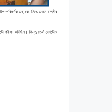
উপ-পৰিদৰ্শক এছ.কে. সিঙে এজন যাত্ৰীৰ
টো পৰীক্ষা কৰিছিল। কিন্তু তেওঁ বেগটোত