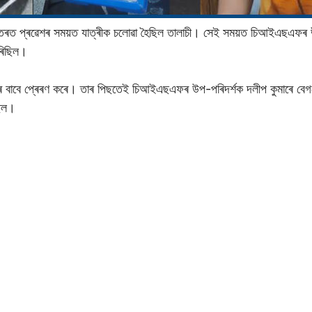
িতৰত প্ৰৱেশৰ সময়ত যাত্ৰীক চলোৱা হৈছিল তালাচী। সেই সময়ত চিআইএছএফৰ 
কৰিছিল।
ক্ষাৰ বাবে প্ৰেৰণ কৰে। তাৰ পিছতেই চিআইএছএফৰ উপ-পৰিদৰ্শক দলীপ কুমাৰে বেগ
ছিল।