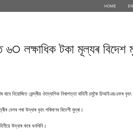
HOME
EN
দৰত ৬੦ লক্ষাধিক টকা মূল্যৰ বিদেশ
্তাৰ বাবে নিয়ােজিত কেন্দ্ৰীয় ঔদ্যােগিক নিৰাপত্তা বাহিনী চমুকৈ চিআইএছএফৰ বৃ
্ৰীৰ বেগৰ পৰা উদ্ধাৰ বৃহৎ পৰিমাণৰ বিদেশী মুদ্ৰা।
াহিনীয়ে উদ্ধাৰ কৰে ধনখিনি।