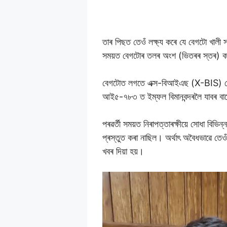
তাৰ পিছত তেওঁ লক্ষ্য কৰে যে বেগটো খালী 
সময়ত বেগটোৰ তলৰ অংশ (ভিতৰৰ স্তৰ) কাট
বেগটোত লগতে এক্স-বিআইএছ (X-BIS) মেচিন
আই৫-৭৮৩ ত ইম্ফল বিমানবন্দৰলৈ যাবৰ বাব
পৰৱৰ্তী সময়ত নিৰাপত্তাৰক্ষীয়ে সোধা বিভি
প্ৰস্তুত কৰা নাছিল। অৰ্থাৎ অবৈধভাৱে তেও
খবৰ দিয়া হয়।