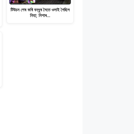
টিউচন শেষ কৰি বন্ধুৰ সৈতে ওলাই গৈছিল
নিহা; নিশাৰ…