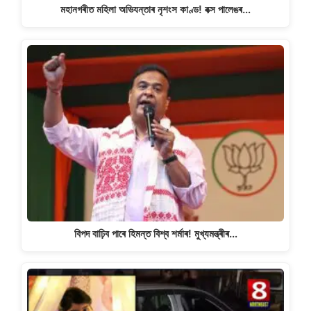
মহানগৰীত মহিলা অভিযন্তাৰ নৃশংস কাণ্ড! বক্স পালেঙৰ…
বিপদ বাঢ়িব পাৰে হিমন্ত বিশ্ব শৰ্মাৰ! মুখ্যমন্ত্ৰীৰ…