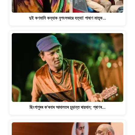
দুই কণমানি কন্যাক নৃশংসভাৱে হত্যা! পাষাণ মাতৃক…
ছিংগাপুৰৰ ক'ৰনাৰ আদালতৰ চূড়ান্ত ৰায়দান; প্ৰাণৰ…