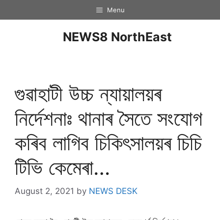
Menu
NEWS8 NorthEast
গুৱাহাটী উচ্চ ন্যায়ালয়ৰ
নিৰ্দেশনাঃ থানাৰ সৈতে সংযোগ
কৰিব লাগিব চিকিৎসালয়ৰ চিচি
টিভি কেমেৰা…
August 2, 2021
by
NEWS DESK