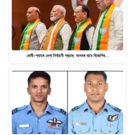
মোদী-শ্বাহৰ মেগা নিৰ্বাচনী প্ৰচাৰ; অসমৰ বাবে বিজেপিৰ…