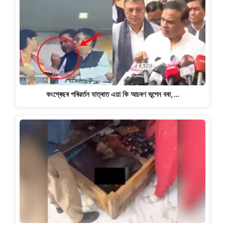
কংগ্ৰেছৰ পৰিৱৰ্তন যাত্ৰাত এয়া কি আচৰণ ভূপেন বৰা,…