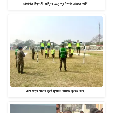
আকাশত বিধ্বংসী অগ্নিকাণ্ড; প্ৰশিক্ষণৰ মাজতে কাৰ্বি…
দেশ মাতৃৰ সেৱাৰ সুৱৰ্ণ সুযোগঃ অসমৰ যুৱকৰ বাবে…