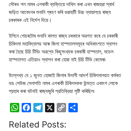
সৌৰভ পল নামৰ এগৰাকী ব্যক্তিয়ে দাখিল কৰা এখন ৰাজহুৱা স্বাৰ্থ
জড়িত আবেদনৰ শুনানি গ্ৰহণ কৰি গুৱাহাটী উচ্চ ন্যায়ালয়ে ৰাজ্য
চৰকাৰক এই নিৰ্দেশ দিয়ে।
ইপিনে গোচৰটোৰ শুনানি কালত ৰাজ্য চৰকাৰে অৱগত কৰে যে চৰকাৰী
চিকিৎসা মহাবিদ্যালয় আৰু জিলা হাস্পতালসমূহৰ অধিকাংশতে স্থাপন
কৰা হৈছে চিচি টিভি৷ অৱশ্যে কিছুসংখ্যক চৰকাৰী হাস্পতাল, মডেল
হাস্পতালত এতিয়াও স্থাপন কৰা হোৱা নাই চিচি টিভি কেমেৰা৷
উল্লেখ্য যে ১ জুনত হোজাই জিলাৰ উদালী আদৰ্শ চিকিৎসালয়ত কর্মৰত
ডাঃ সেউজ সেনাপতি নামৰ এগৰাকী চিকিৎসকক উন্মত্ত একাংশ লোকে
প্রহাৰ কৰা ঘটনাই ৰাজ্যজুৰি প্রতিক্রিয়া সৃষ্টি কৰিছিল৷
W
F
T
X
C
S
h
a
el
o
h
Related Posts:
at
c
e
p
ar