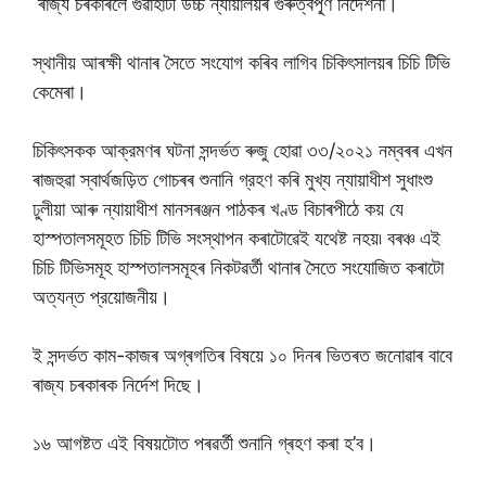
ৰাজ্য চৰকাৰলৈ গুৱাহাটী উচ্চ ন্যায়ালয়ৰ গুৰুত্বপূ্ৰ্ণ নিৰ্দেশনা।
স্থানীয় আৰক্ষী থানাৰ সৈতে সংযোগ কৰিব লাগিব চিকিৎসালয়ৰ চিচি টিভি
কেমেৰা।
চিকিৎসকক আক্রমণৰ ঘটনা সন্দর্ভত ৰুজু হোৱা ৩৩/২০২১ নম্বৰৰ এখন
ৰাজহুৱা স্বার্থজড়িত গোচৰৰ শুনানি গ্রহণ কৰি মুখ্য ন্যায়াধীশ সুধাংশু
ঢুলীয়া আৰু ন্যায়াধীশ মানসৰঞ্জন পাঠকৰ খণ্ড বিচাৰপীঠে কয় যে
হাস্পতালসমূহত চিচি টিভি সংস্থাপন কৰাটোৱেই যথেষ্ট নহয়৷ বৰঞ্চ এই
চিচি টিভিসমূহ হাস্পতালসমূহৰ নিকটৱর্তী থানাৰ সৈতে সংযোজিত কৰাটো
অত্যন্ত প্রয়োজনীয়।
ই সন্দৰ্ভত কাম-কাজৰ অগ্ৰগতিৰ বিষয়ে ১০ দিনৰ ভিতৰত জনোৱাৰ বাবে
ৰাজ্য চৰকাৰক নিৰ্দেশ দিছে।
১৬ আগষ্টত এই বিষয়টোত পৰৱৰ্তী শুনানি গ্ৰহণ কৰা হ’ব।