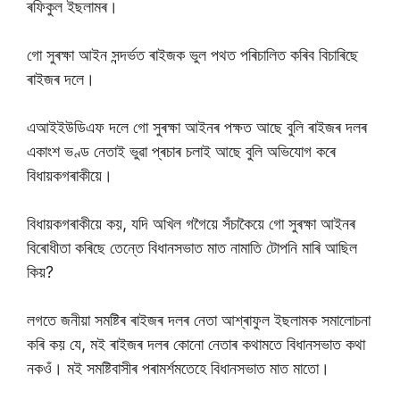
ৰফিকুল ইছলামৰ।
গো সুৰক্ষা আইন সন্দৰ্ভত ৰাইজক ভুল পথত পৰিচালিত কৰিব বিচাৰিছে
ৰাইজৰ দলে।
এআইইউডিএফ দলে গো সুৰক্ষা আইনৰ পক্ষত আছে বুলি ৰাইজৰ দলৰ
একাংশ ভণ্ড নেতাই ভুৱা প্ৰচাৰ চলাই আছে বুলি অভিযোগ কৰে
বিধায়কগৰাকীয়ে।
বিধায়কগৰাকীয়ে কয়, যদি অখিল গগৈয়ে সঁচাকৈয়ে গো সুৰক্ষা আইনৰ
বিৰোধীতা কৰিছে তেন্তে বিধানসভাত মাত নামাতি টােপনি মাৰি আছিল
কিয়?
লগতে জনীয়া সমষ্টিৰ ৰাইজৰ দলৰ নেতা আশ্ৰাফুল ইছলামক সমালোচনা
কৰি কয় যে, মই ৰাইজৰ দলৰ কোনো নেতাৰ কথামতে বিধানসভাত কথা
নকওঁ। মই সমষ্টিবাসীৰ পৰামৰ্শমতেহে বিধানসভাত মাত মাতো।