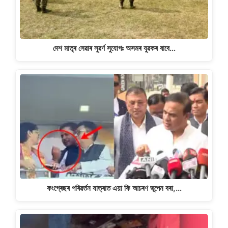
দেশ মাতৃৰ সেৱাৰ সুৱৰ্ণ সুযোগঃ অসমৰ যুৱকৰ বাবে…
কংগ্ৰেছৰ পৰিৱৰ্তন যাত্ৰাত এয়া কি আচৰণ ভূপেন বৰা,…