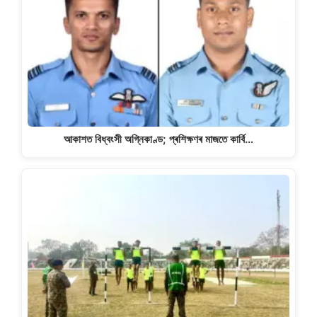
আকাশত বিধ্বংসী অগ্নিকাণ্ড; প্ৰশিক্ষণৰ মাজতে কাৰ্বি…