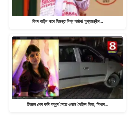
বিপদ বাঢ়িব পাৰে হিমন্ত বিশ্ব শৰ্মাৰ! মুখ্যমন্ত্ৰীৰ…
টিউচন শেষ কৰি বন্ধুৰ সৈতে ওলাই গৈছিল নিহা; নিশাৰ…