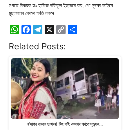
লগতে বিধায়ক ডঃ হাফিজ ৰফিকুল ইছলামে কয়, গো সুৰক্ষা আইনে
মুছলমানৰ কোনো ক্ষতি নকৰে।
W
F
T
X
C
S
h
a
el
o
h
Related Posts:
at
c
e
p
ar
s
e
gr
y
e
A
b
a
Li
p
o
m
n
p
o
k
k
ব’হাগৰ বতৰত দুঃখবৰ! বিহু গাই ওভতাৰ পথতে মৃত্যুক…