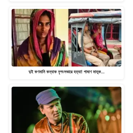
দুই কণমানি কন্যাক নৃশংসভাৱে হত্যা! পাষাণ মাতৃক…