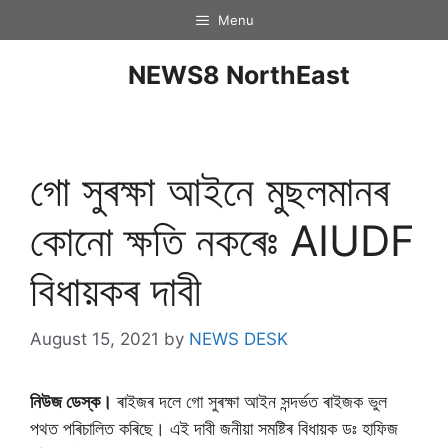
Menu
NEWS8 NorthEast
গাে সুৰক্ষা আইনে মুছলমানৰ
কােনাে ক্ষতি নকৰেঃ AIUDF
বিধায়কৰ দাবী
August 15, 2021
by
NEWS DESK
নিউজ ডেস্ক।
ৰাইজৰ দলে গো সুৰক্ষা আইন সন্দৰ্ভত ৰাইজক ভুল
পথত পৰিচালিত কৰিছে। এই দাবী জনীয়া সমষ্টিৰ বিধায়ক ডঃ হাফিজ