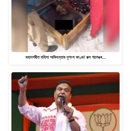
মহানগৰীত মহিলা অভিযন্তাৰ নৃশংস কাণ্ড! বক্স পালেঙৰ…