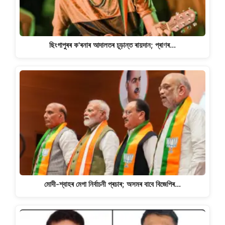
ছিংগাপুৰৰ ক'ৰনাৰ আদালতৰ চূড়ান্ত ৰায়দান; প্ৰাণৰ…
মোদী-শ্বাহৰ মেগা নিৰ্বাচনী প্ৰচাৰ; অসমৰ বাবে বিজেপিৰ…