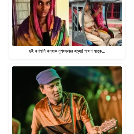
দুই কণমানি কন্যাক নৃশংসভাৱে হত্যা! পাষাণ মাতৃক…