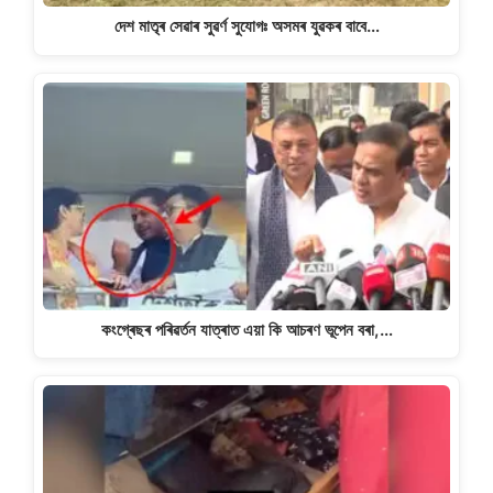
দেশ মাতৃৰ সেৱাৰ সুৱৰ্ণ সুযোগঃ অসমৰ যুৱকৰ বাবে…
কংগ্ৰেছৰ পৰিৱৰ্তন যাত্ৰাত এয়া কি আচৰণ ভূপেন বৰা,…