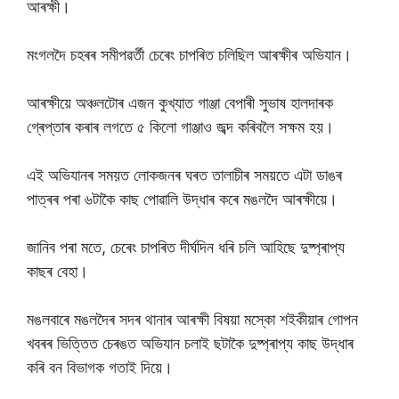
আৰক্ষী।
মংগলদৈ চহৰৰ সমীপৱৰ্তী চেৰেং চাপৰিত চলিছিল আৰক্ষীৰ অভিযান।
আৰক্ষীয়ে অঞ্চলটােৰ এজন কুখ্যাত গাঞ্জা বেপাৰী সুভাষ হালদাৰক
গ্ৰেপ্তাৰ কৰাৰ লগতে ৫ কিলাে গাঞ্জাও জব্দ কৰিবলৈ সক্ষম হয়।
এই অভিযানৰ সময়ত লােকজনৰ ঘৰত তালাচীৰ সময়তে এটা ডাঙৰ
পাত্ৰৰ পৰা ৬টাকৈ কাছ পোৱালি উদ্ধাৰ কৰে মঙলদৈ আৰক্ষীয়ে।
জানিব পৰা মতে, চেৰেং চাপৰিত দীৰ্ঘদিন ধৰি চলি আহিছে দুষ্প্ৰাপ্য
কাছৰ বেহা।
মঙলবাৰে মঙলদৈৰ সদৰ থানাৰ আৰক্ষী বিষয়া মস্কো শইকীয়াৰ গোপন
খবৰৰ ভিত্তিত চেৰঙত অভিযান চলাই ছটাকৈ দুষ্প্ৰাপ্য কাছ উদ্ধাৰ
কৰি বন বিভাগক গতাই দিয়ে।