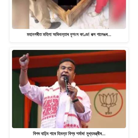
মহানগৰীত মহিলা অভিযন্তাৰ নৃশংস কাণ্ড! বক্স পালেঙৰ…
বিপদ বাঢ়িব পাৰে হিমন্ত বিশ্ব শৰ্মাৰ! মুখ্যমন্ত্ৰীৰ…