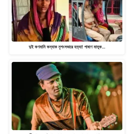
দুই কণমানি কন্যাক নৃশংসভাৱে হত্যা! পাষাণ মাতৃক…