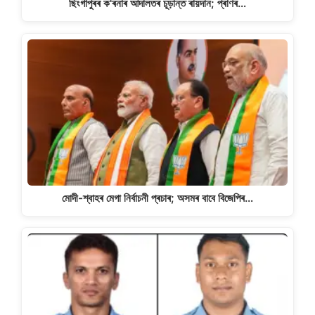
ছিংগাপুৰৰ ক'ৰনাৰ আদালতৰ চূড়ান্ত ৰায়দান; প্ৰাণৰ…
মোদী-শ্বাহৰ মেগা নিৰ্বাচনী প্ৰচাৰ; অসমৰ বাবে বিজেপিৰ…