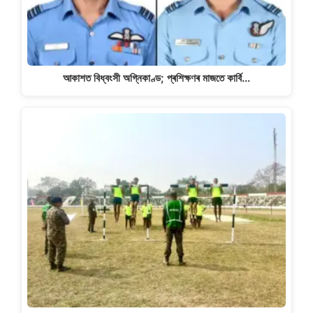
আকাশত বিধ্বংসী অগ্নিকাণ্ড; প্ৰশিক্ষণৰ মাজতে কাৰ্বি…