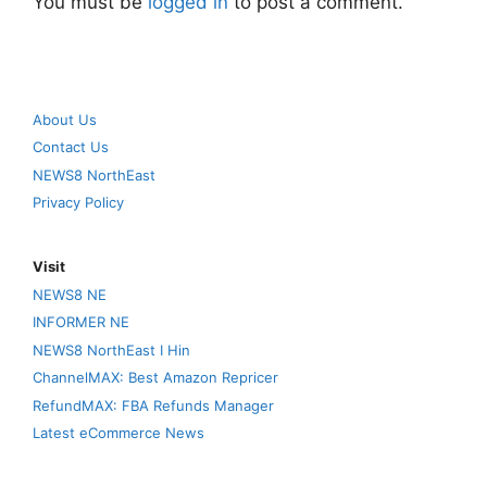
You must be
logged in
to post a comment.
About Us
Contact Us
NEWS8 NorthEast
Privacy Policy
Visit
NEWS8 NE
INFORMER NE
NEWS8 NorthEast I Hin
ChannelMAX: Best Amazon Repricer
RefundMAX: FBA Refunds Manager
Latest eCommerce News