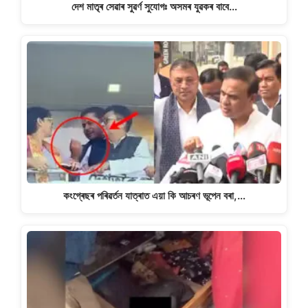
দেশ মাতৃৰ সেৱাৰ সুৱৰ্ণ সুযোগঃ অসমৰ যুৱকৰ বাবে…
কংগ্ৰেছৰ পৰিৱৰ্তন যাত্ৰাত এয়া কি আচৰণ ভূপেন বৰা,…