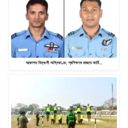
আকাশত বিধ্বংসী অগ্নিকাণ্ড; প্ৰশিক্ষণৰ মাজতে কাৰ্বি…