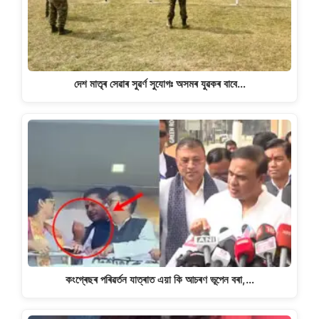
দেশ মাতৃৰ সেৱাৰ সুৱৰ্ণ সুযোগঃ অসমৰ যুৱকৰ বাবে…
কংগ্ৰেছৰ পৰিৱৰ্তন যাত্ৰাত এয়া কি আচৰণ ভূপেন বৰা,…