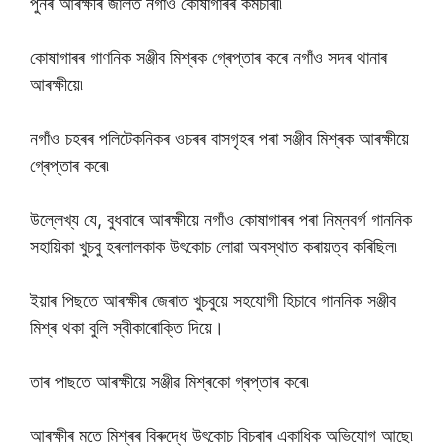
পুনৰ আৰক্ষীৰ জালত নগাঁও কোষাগাৰৰ কৰ্মচাৰী৷
কোষাগাৰৰ গাণনিক সঞ্জীব মিশ্ৰক গ্ৰেপ্তাৰ কৰে নগাঁও সদৰ থানাৰ
আৰক্ষীয়ে৷
নগাঁও চহৰৰ পলিটেকনিকৰ ওচৰৰ বাসগৃহৰ পৰা সঞ্জীব মিশ্ৰক আৰক্ষীয়ে
গ্ৰেপ্তাৰ কৰে৷
উল্লেখ্য যে, বুধবাৰে আৰক্ষীয়ে নগাঁও কোষাগাৰৰ পৰা নিম্নবৰ্গ গাননিক
সহায়িকা খুচবু হৰলালকাক উৎকোচ লোৱা অবস্থাত কৰায়ত্ব কৰিছিল৷
ইয়াৰ পিছতে আৰক্ষীৰ জেৰাত খুচবুয়ে সহযোগী হিচাবে গাননিক সঞ্জীব
মিশ্ৰ থকা বুলি স্বীকাৰোক্তি দিয়ে।
তাৰ পাছতে আৰক্ষীয়ে সঞ্জীৱ মিশ্ৰকো গ্ৰপ্তাৰ কৰে৷
আৰক্ষীৰ মতে মিশ্ৰৰ বিৰুদ্ধে উৎকোচ বিচৰাৰ একাধিক অভিযোগ আছে৷