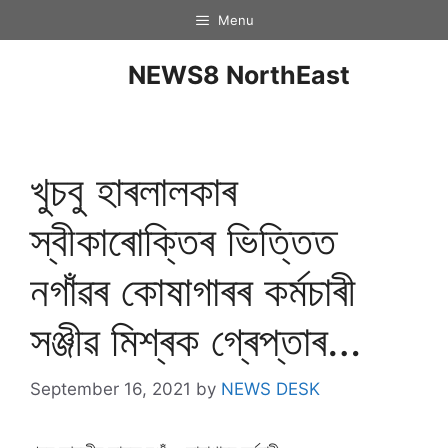
Menu
NEWS8 NorthEast
খুচবু হাৰলালকাৰ
স্বীকাৰােক্তিৰ ভিত্তিত
নগাঁৱৰ কোষাগাৰৰ কৰ্মচাৰী
সঞ্জীৱ মিশ্ৰক গ্ৰেপ্তাৰ…
September 16, 2021
by
NEWS DESK