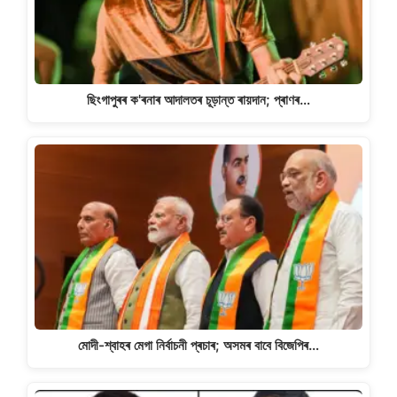
ছিংগাপুৰৰ ক'ৰনাৰ আদালতৰ চূড়ান্ত ৰায়দান; প্ৰাণৰ…
মোদী-শ্বাহৰ মেগা নিৰ্বাচনী প্ৰচাৰ; অসমৰ বাবে বিজেপিৰ…