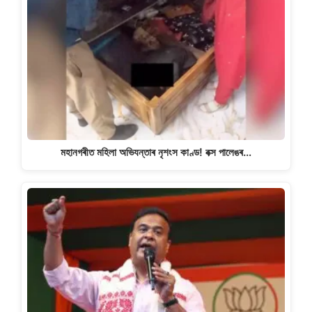
মহানগৰীত মহিলা অভিযন্তাৰ নৃশংস কাণ্ড! বক্স পালেঙৰ…