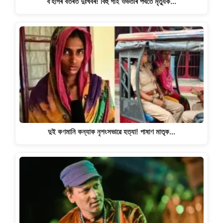
ব’হাগৰ বতৰত দুঃখবৰ! বিহু গাই ওভতাৰ পথতে মৃত্যুক…
দুই কণমানি কন্যাক নৃশংসভাৱে হত্যা! পাষাণ মাতৃক…