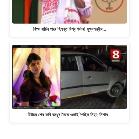
বিপদ বাঢ়িব পাৰে হিমন্ত বিশ্ব শৰ্মাৰ! মুখ্যমন্ত্ৰীৰ…
টিউচন শেষ কৰি বন্ধুৰ সৈতে ওলাই গৈছিল নিহা; নিশাৰ…