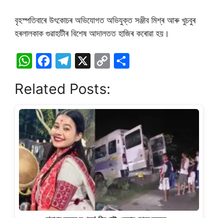
বৃহস্পতিবাৰে উৎকোচৰ অভিযোগত অভিযুক্ত সঞ্জীব মিশ্ৰ আৰু খুচবুৰ
হৰলালকাক গুৱাহাটীৰ বিশেষ আদালতত হাজিৰ কৰোৱা হয়।
W
F
T
X
C
S
h
a
el
o
h
Related Posts:
at
c
e
p
ar
s
e
gr
y
e
A
b
a
Li
p
o
m
n
p
o
k
k