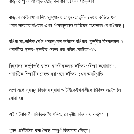
ৰাজ্যত পুনৰ আৰম্ভ হৈছে কৰ’ণাৰ ভয়ংকৰ সংক্ৰমণ।
ৰাজ্যৰ কেইবাখনো শিক্ষানুস্থানত ছাত্ৰ-ছাত্ৰীৰ দেহত ক’ভিড ধৰা
পৰাৰ সময়তে ৰঙিয়াৰ এখন শিক্ষানুষ্ঠানত ক’ভিডৰ সংক্ৰমণ দেখা গৈছে।
ৰঙিয়া মাণ্ডলিক ৰে’ল প্ৰৱন্ধকৰ অধীনৰ ৰঙিয়াৰ কেন্দ্ৰীয় বিদ্যালয়ত ৭
গৰাকীকৈ ছাত্ৰ-ছাত্ৰীৰ দেহত ধৰা পৰিল কোভিড-১৯।
বিদ্যালয় কৰ্তৃপক্ষই ছাত্ৰ-ছাত্ৰীসকলক ক’ভিড পৰীক্ষা কৰোৱাত ৭
গৰাকীকৈ শিক্ষাৰ্থীৰ দেহত ধৰা পৰে ক’ভিড-১৯ৰ অৱস্থিতি।
লগে লগে স্বাস্থ্য বিভাগৰ দ্বাৰা আটাইকেইগৰাকীকে চিকিৎসালয়লৈ লৈ
যোৱা হয়।
এই ঘটনাক লৈ চিন্তিত হৈ পৰিছে কেন্দ্ৰীয় বিদ্যালয় কৰ্তৃপক্ষ।
পুনৰ চেনিটাইজ কৰা হৈছে সম্পুৰ্ণ বিদ্যালয় চৌহদ।