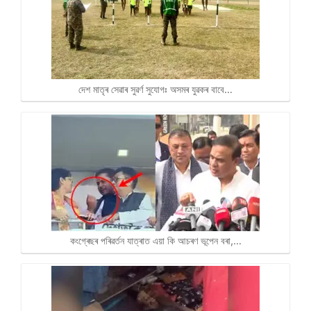
দেশ মাতৃৰ সেৱাৰ সুৱৰ্ণ সুযোগঃ অসমৰ যুৱকৰ বাবে…
কংগ্ৰেছৰ পৰিৱৰ্তন যাত্ৰাত এয়া কি আচৰণ ভূপেন বৰা,…