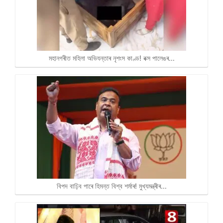
মহানগৰীত মহিলা অভিযন্তাৰ নৃশংস কাণ্ড! বক্স পালেঙৰ…
বিপদ বাঢ়িব পাৰে হিমন্ত বিশ্ব শৰ্মাৰ! মুখ্যমন্ত্ৰীৰ…