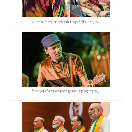
দুই কণমানি কন্যাক নৃশংসভাৱে হত্যা! পাষাণ মাতৃক…
ছিংগাপুৰৰ ক'ৰনাৰ আদালতৰ চূড়ান্ত ৰায়দান; প্ৰাণৰ…