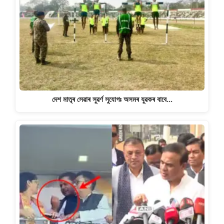
দেশ মাতৃৰ সেৱাৰ সুৱৰ্ণ সুযোগঃ অসমৰ যুৱকৰ বাবে…