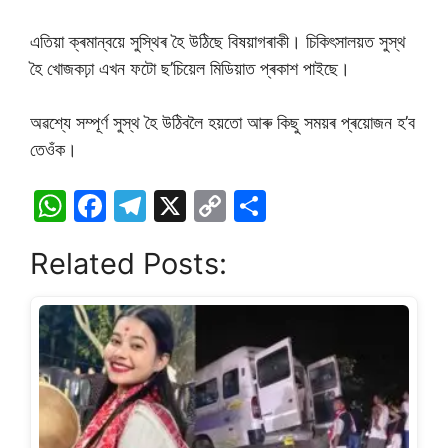
এতিয়া ক্ৰমান্বয়ে সুস্থিৰ হৈ উঠিছে বিষয়াগৰাকী। চিকিৎসালয়ত সুস্থ
হৈ খোজকঢ়া এখন ফটো ছ’চিয়েল মিডিয়াত প্ৰকাশ পাইছে।
অৱশ্যে সম্পূর্ণ সুস্থ হৈ উঠিবলৈ হয়তো আৰু কিছু সময়ৰ প্ৰয়োজন হ’ব
তেওঁক।
W
F
T
X
C
S
h
a
el
o
h
Related Posts:
at
c
e
p
ar
s
e
gr
y
e
A
b
a
Li
p
o
m
n
p
o
k
k