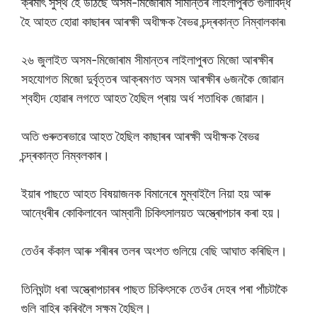
ক্ৰমাৎ সুস্থ হৈ উঠিছে অসম-মিজোৰাম সীমান্তৰ লাইলাপুৰত গুলীবিদ্ধ
হৈ আহত হোৱা কাছাৰৰ আৰক্ষী অধীক্ষক বৈভৱ চন্দ্ৰকান্ত নিম্বালকাৰ৷
২৬ জুলাইত অসম-মিজোৰাম সীমান্তৰ লাইলাপুৰত মিজো আৰক্ষীৰ
সহযোগত মিজো দুৰ্বৃত্তৰ আক্ৰমণত অসম আৰক্ষীৰ ৬জনকৈ জোৱান
শ্বহীদ হোৱাৰ লগতে আহত হৈছিল প্ৰায় অৰ্ধ শতাধিক জোৱান।
অতি গুৰুতৰভাৱে আহত হৈছিল কাছাৰৰ আৰক্ষী অধীক্ষক বৈভৱ
চন্দ্ৰকান্ত নিম্বলকাৰ।
ইয়াৰ পাছতে আহত বিষয়াজনক বিমানেৰে মুম্বাইলৈ নিয়া হয় আৰু
আন্ধেৰীৰ কোকিলাবেন আম্বানী চিকিৎসালয়ত অস্ত্ৰোপচাৰ কৰা হয়।
তেওঁৰ কঁকাল আৰু শৰীৰৰ তলৰ অংশত গুলিয়ে বেছি আঘাত কৰিছিল।
তিনিঘন্টা ধৰা অস্ত্ৰোপচাৰৰ পাছত চিকিৎসকে তেওঁৰ দেহৰ পৰা পাঁচটাকৈ
গুলি বাহিৰ কৰিবলৈ সক্ষম হৈছিল।