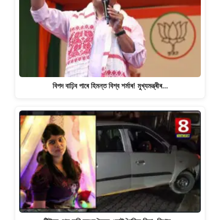
বিপদ বাঢ়িব পাৰে হিমন্ত বিশ্ব শৰ্মাৰ! মুখ্যমন্ত্ৰীৰ…