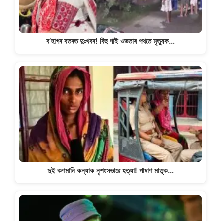
ব’হাগৰ বতৰত দুঃখবৰ! বিহু গাই ওভতাৰ পথতে মৃত্যুক…
দুই কণমানি কন্যাক নৃশংসভাৱে হত্যা! পাষাণ মাতৃক…