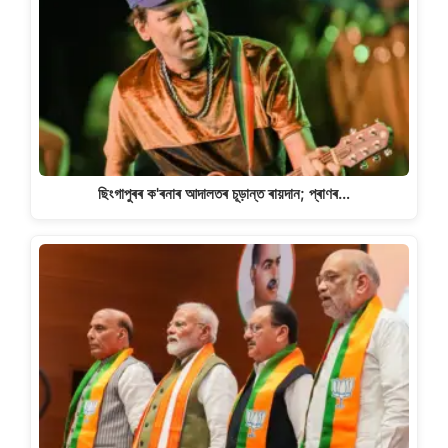
ছিংগাপুৰৰ ক'ৰনাৰ আদালতৰ চূড়ান্ত ৰায়দান; প্ৰাণৰ…