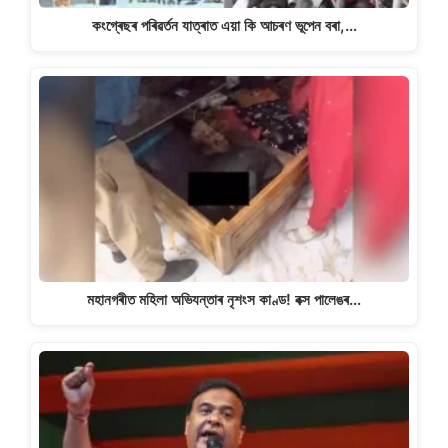
কংগ্ৰেছৰ পৰিৱৰ্তন যাত্ৰাত এয়া কি আচৰণ ভূপেন বৰা,…
মহানগৰীত মহিলা অভিযন্তাৰ নৃশংস কাণ্ড! বক্স পালেঙৰ…