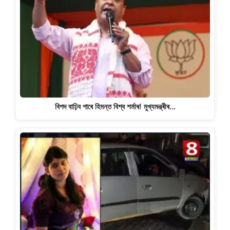
বিপদ বাঢ়িব পাৰে হিমন্ত বিশ্ব শৰ্মাৰ! মুখ্যমন্ত্ৰীৰ…