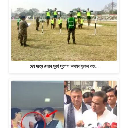
দেশ মাতৃৰ সেৱাৰ সুৱৰ্ণ সুযোগঃ অসমৰ যুৱকৰ বাবে…