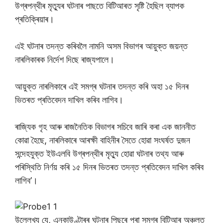
উগ্ৰপন্থীৰ মৃত্যুৰ ঘটনাৰ পাছতে বিটিআৰত সৃষ্টি হৈছিল ব্যাপক
প্ৰতিক্ৰিয়াৰ।
এই ঘটনাৰ তদন্ত কৰিবলৈ নামনি অসম বিভাগৰ আয়ুক্ত জয়ন্ত
নাৰলিকাৰক নিৰ্দেশ দিছে ৰাজ্যপালে।
আয়ুক্ত নাৰলিকাৰে এই সমগ্ৰ ঘটনাৰ তদন্ত কৰি অহা ১৫ দিনৰ
ভিতৰত প্ৰতিবেদন দাখিল কৰিব লাগিব।
ৰাজ্যিক গৃহ আৰু ৰাজনৈতিক বিভাগৰ সচিবে জাৰি কৰা এক জাননীত
কোৱা হৈছে, নাৰলিকাৰে আৰক্ষী বাহিনীৰ সৈতে হোৱা সংঘৰ্ষত দুজন
সন্দেহযুক্ত ইউএলবি উগ্ৰপন্থীৰ মৃত্যু হোৱা ঘটনাৰ তথ্য আৰু
পৰিস্থিতি নিৰ্ণয় কৰি ১৫ দিনৰ ভিতৰত তদন্ত প্ৰতিবেদন দাখিল কৰিব
লাগিব’।
উল্লেখ্য যে, এনকাউণ্টাৰৰ ঘটনাৰ পিছৰে পৰা সমগ্ৰ বিটিআৰ অঞ্চলত