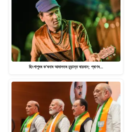
ছিংগাপুৰৰ ক'ৰনাৰ আদালতৰ চূড়ান্ত ৰায়দান; প্ৰাণৰ…