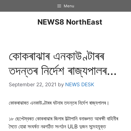
Menu
NEWS8 NorthEast
কোকৰাঝাৰ এনকাউণ্টাৰৰ
তদন্তৰ নিৰ্দেশ ৰাজ্যপালৰ…
September 22, 2021
by
NEWS DESK
কোকৰাঝাৰত এনকাউণ্টাৰৰ ঘটনাৰ তদন্তৰ নিৰ্দেশ ৰাজ্যপালৰ।
১৮ ছেপ্টেম্বৰত কোকৰাঝাৰ জিলাৰ উল্টাপানি বনাঞ্চলত আৰক্ষী বাহিনীৰ
সৈতে হোৱা সংঘৰ্ষত নৱগঠিত সংগঠন ULB দুজন সন্দেহযুক্ত