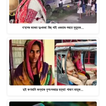
k
ব’হাগৰ বতৰত দুঃখবৰ! বিহু গাই ওভতাৰ পথতে মৃত্যুক…
দুই কণমানি কন্যাক নৃশংসভাৱে হত্যা! পাষাণ মাতৃক…