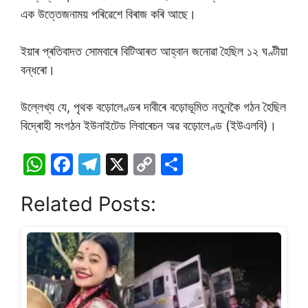
এক উত্তেজনাময় পৰিৱেশে বিৰাজ কৰি আছে।
ইয়াৰ প্ৰতিবাদত সোমবাৰে বিটিআৰত আহ্বান জনোৱা হৈছিল ১২ ঘণ্টীয়া
বন্ধৰো।
উল্লেখ্য যে, পৃথক বড়োলেণ্ডৰ দাবীৰে বড়োভূমিত নতুনকৈ গঠন হৈছিল
বিদ্ৰোহী সংগঠন ইউনাইটেড লিবাৰেচন অৱ বড়োলেণ্ড (ইউএলবি)।
W
F
T
X
C
S
h
a
el
o
h
Related Posts:
at
c
e
p
ar
s
e
gr
y
e
A
b
a
Li
p
o
m
n
p
o
k