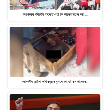
কংগ্ৰেছৰ পৰিৱৰ্তন যাত্ৰাত এয়া কি আচৰণ ভূপেন বৰা,…
মহানগৰীত মহিলা অভিযন্তাৰ নৃশংস কাণ্ড! বক্স পালেঙৰ…