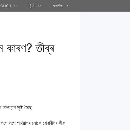
GLISH
हिन्दी
অসমীয়া
আন কাৰণ? তীব্ৰ
চাঞ্চল্যৰ সৃষ্টি হৈছে।
া। লগে লগে পৰিয়ালৰ লোকে বোৱাৰীগৰাকীক