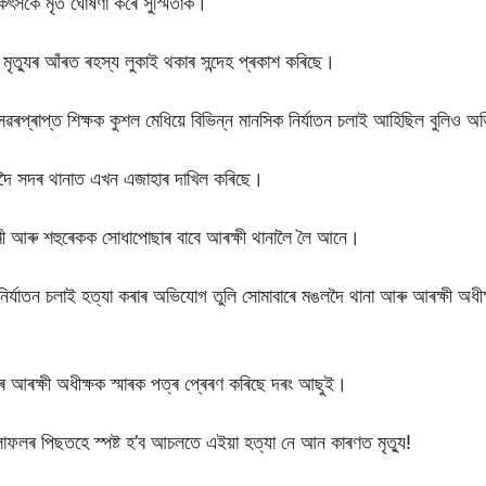
িৎসকে মৃত ঘোষণা কৰে সুস্মিতাক।
 মৃত্যুৰ আঁৰত ৰহস্য লুকাই থকাৰ সন্দেহ প্ৰকাশ কৰিছে।
 অসৱৰপ্ৰাপ্ত শিক্ষক কুশল মেধিয়ে বিভিন্ন মানসিক নিৰ্যাতন চলাই আহিছিল বুলি
 মঙলদৈ সদৰ থানাত এখন এজাহাৰ দাখিল কৰিছে।
বামী আৰু শহুৰেকক সোধাপোছাৰ বাবে আৰক্ষী থানালৈ লৈ আনে।
 নিৰ্যাতন চলাই হত্যা কৰাৰ অভিযোগ তুলি সোমাবাৰে মঙলদৈ থানা আৰু আৰক্ষী অধীক্ষ
 আৰক্ষী অধীক্ষক স্মাৰক পত্ৰ প্ৰেৰণ কৰিছে দৰং আছুই।
াফলৰ পিছতহে স্পষ্ট হ’ব আচলতে এইয়া হত্যা নে আন কাৰণত মৃত্যু!