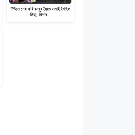
টিউচন শেষ কৰি বন্ধুৰ সৈতে ওলাই গৈছিল
নিহা; নিশাৰ…