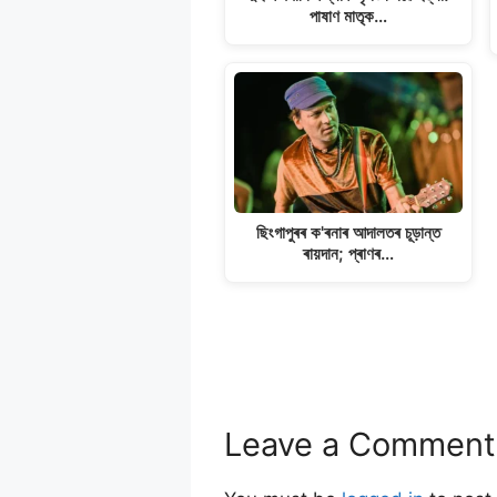
পাষাণ মাতৃক…
ছিংগাপুৰৰ ক'ৰনাৰ আদালতৰ চূড়ান্ত
ৰায়দান; প্ৰাণৰ…
Leave a Comment