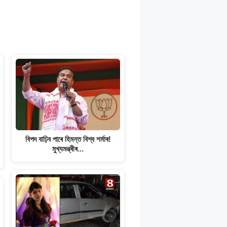
বিপদ বাঢ়িব পাৰে হিমন্ত বিশ্ব শৰ্মাৰ!
মুখ্যমন্ত্ৰীৰ…