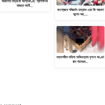
আকাশত বিধ্বংসী অগ্নিকাণ্ড; প্ৰশিক্ষণৰ
মাজতে কাৰ্বি…
কংগ্ৰেছৰ পৰিৱৰ্তন যাত্ৰাত এয়া কি আচৰণ
ভূপেন বৰা,…
মহানগৰীত মহিলা অভিযন্তাৰ নৃশংস কাণ্ড!
বক্স পালেঙৰ…