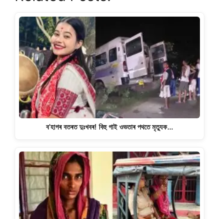
s
e
gr
y
e
A
b
a
Li
p
o
m
n
p
o
k
k
ব’হাগৰ বতৰত দুঃখবৰ! বিহু গাই ওভতাৰ পথতে মৃত্যুক…