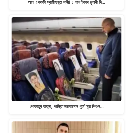
আন এগৰাকী স্বামীহন্তা নাৰী! ১ লাখ টকাৰ ছুপাৰী দি…
শোকাতুৰ যাত্ৰা; শান্তি আলোচনাৰ পূৰ্বে 'মৃত শিশু’ৰ…