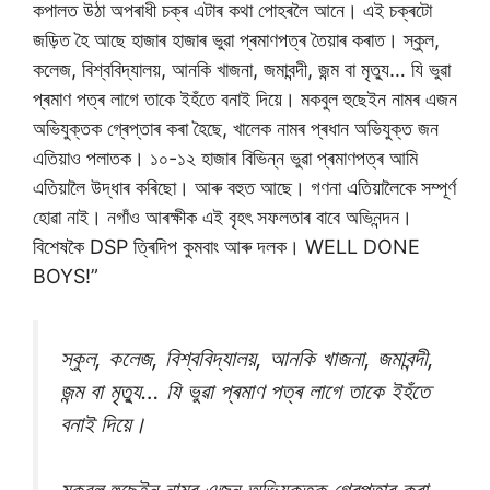
কপালত উঠা অপৰাধী চক্ৰ এটাৰ কথা পোহৰলৈ আনে। এই চক্ৰটো
জড়িত হৈ আছে হাজাৰ হাজাৰ ভুৱা প্ৰমাণপত্ৰ তৈয়াৰ কৰাত। স্কুল,
কলেজ, বিশ্ববিদ্যালয়, আনকি খাজনা, জমাবন্দী, জন্ম বা মৃত্যু… যি ভুৱা
প্ৰমাণ পত্ৰ লাগে তাকে ইহঁতে বনাই দিয়ে। মকবুল হুছেইন নামৰ এজন
অভিযুক্তক গ্ৰেপ্তাৰ কৰা হৈছে, খালেক নামৰ প্ৰধান অভিযুক্ত জন
এতিয়াও পলাতক। ১০-১২ হাজাৰ বিভিন্ন ভুৱা প্ৰমাণপত্ৰ আমি
এতিয়ালৈ উদ্ধাৰ কৰিছো। আৰু বহুত আছে। গণনা এতিয়ালৈকে সম্পূৰ্ণ
হোৱা নাই। নগাঁও আৰক্ষীক এই বৃহৎ সফলতাৰ বাবে অভিনন্দন।
বিশেষকৈ DSP ত্ৰিদিপ কুমবাং আৰু দলক। WELL DONE
BOYS!”
স্কুল, কলেজ, বিশ্ববিদ্যালয়, আনকি খাজনা, জমাবন্দী,
জন্ম বা মৃত্যু… যি ভুৱা প্ৰমাণ পত্ৰ লাগে তাকে ইহঁতে
বনাই দিয়ে।
মকবুল হুছেইন নামৰ এজন অভিযুক্তক গ্ৰেপ্তাৰ কৰা