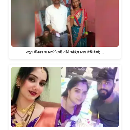
নতুন জীৱনৰ আৰম্ভণিতেই নামি আহিল চৰম বিভীষিকা;…