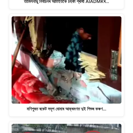
তামিলনাডু নিৰ্বাচনৰ আটাইতকৈ চহকী প্ৰাৰ্থী AIADMKৰ…
মণিপুৰত ৰকেট সদৃশ বোমাৰ আক্ৰমণত দুই শিশুৰ কৰুণ…