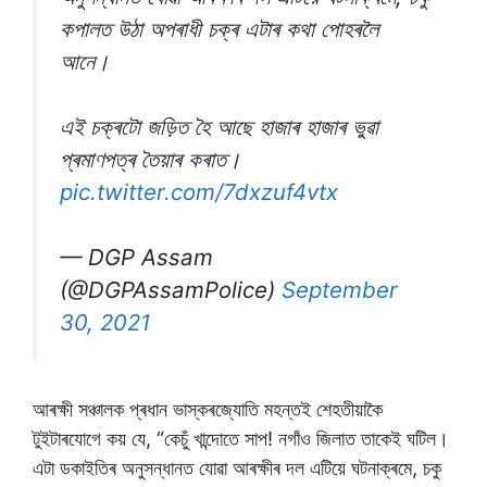
কপালত উঠা অপৰাধী চক্ৰ এটাৰ কথা পোহৰলৈ
আনে।
এই চক্ৰটো জড়িত হৈ আছে হাজাৰ হাজাৰ ভুৱা
প্ৰমাণপত্ৰ তৈয়াৰ কৰাত।
pic.twitter.com/7dxzuf4vtx
— DGP Assam
(@DGPAssamPolice)
September
30, 2021
আৰক্ষী সঞ্চালক প্ৰধান ভাস্কৰজ্যোতি মহন্তই শেহতীয়াকৈ
টুইটাৰযোগে কয় যে, “কেচুঁ খান্দোতে সাপ! নগাঁও জিলাত তাকেই ঘটিল।
এটা ডকাইতিৰ অনুসন্ধানত যোৱা আৰক্ষীৰ দল এটিয়ে ঘটনাক্ৰমে, চকু