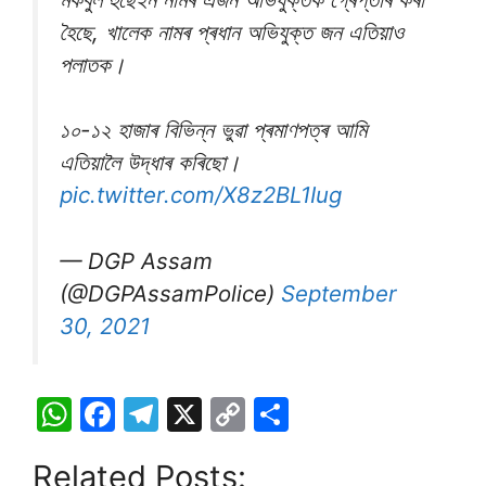
হৈছে, খালেক নামৰ প্ৰধান অভিযুক্ত জন এতিয়াও
পলাতক।
১০-১২ হাজাৰ বিভিন্ন ভুৱা প্ৰমাণপত্ৰ আমি
এতিয়ালৈ উদ্ধাৰ কৰিছো।
pic.twitter.com/X8z2BL1Iug
— DGP Assam
(@DGPAssamPolice)
September
30, 2021
W
F
T
X
C
S
h
a
el
o
h
Related Posts:
at
c
e
p
ar