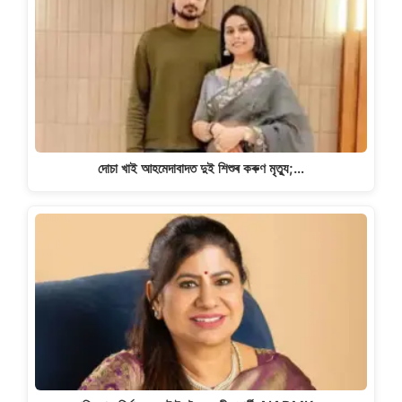
দোচা খাই আহমেদাবাদত দুই শিশুৰ কৰুণ মৃত্যু;…