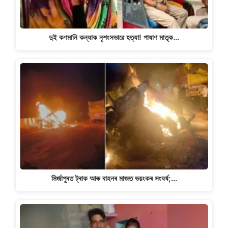
দুই কণমানি কন্যাক নৃশংসভাৱে হত্যা! পাষাণ মাতৃক…
মিৰ্জাপুৰত ট্ৰাক আৰু বাহনৰ মাজত ভয়ংকৰ সংঘৰ্ষ;…