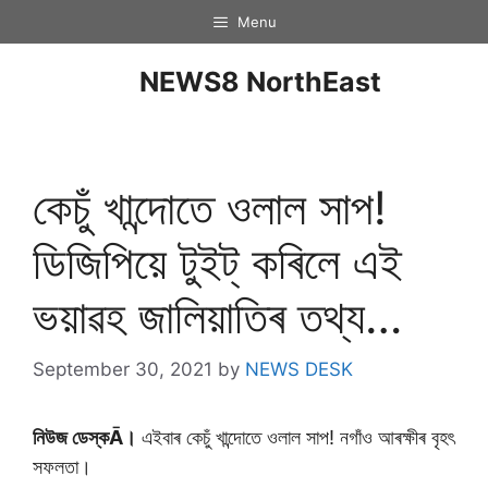
Menu
NEWS8 NorthEast
কেচুঁ খান্দোতে ওলাল সাপ!
ডিজিপিয়ে টুইট্ কৰিলে এই
ভয়াৱহ জালিয়াতিৰ তথ্য…
September 30, 2021
by
NEWS DESK
নিউজ ডেস্কĀ।
এইবাৰ কেচুঁ খান্দোতে ওলাল সাপ! নগাঁও আৰক্ষীৰ বৃহৎ
সফলতা।