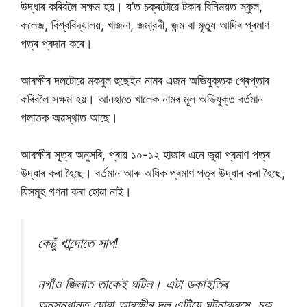
উদ্ধাৰ কৰিবলৈ সক্ষম হয়। য’ত চক্ৰটোৱে টকাৰ বিনিময়ত স্কুল,
কলেজ, বিশ্ববিদ্যালয়, খাজনা, জমাবন্দী, জন্ম বা মৃত্যু আদিৰ প্ৰমাণ
পত্ৰ প্ৰদান কৰে।
আৰক্ষীৰ দলটোৱে মকবুল হুছেইন নামৰ এজন অভিযুক্তক গ্ৰেপ্তাৰ
কৰিবলৈ সক্ষম হয়। আনহাতে খালেক নামৰ মূল অভিযুক্ত বৰ্তমান
পলাতক অৱস্থাত আছে।
আৰক্ষীৰ সূত্ৰ অনুসৰি, প্ৰায় ১০-১২ হাজাৰ এনে ভুৱা প্ৰমাণ পত্ৰ
উদ্ধাৰ কৰা হৈছে। বৰ্তমান আৰু অধিক প্ৰমাণ পত্ৰ উদ্ধাৰ কৰা হৈছে,
যিসমূহ গণনা কৰা হোৱা নাই।
কেচুঁ খান্দোতে সাপ!
নগাঁও জিলাত তাকেই ঘটিল। এটা ডকাইতিৰ
অনুসন্ধানত যোৱা আৰক্ষীৰ দল এটিয়ে ঘটনাক্ৰমে, চকু