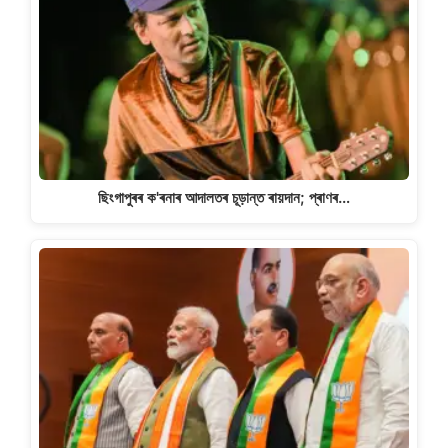
ছিংগাপুৰৰ ক'ৰনাৰ আদালতৰ চূড়ান্ত ৰায়দান; প্ৰাণৰ…