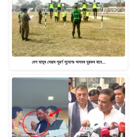
দেশ মাতৃৰ সেৱাৰ সুৱৰ্ণ সুযোগঃ অসমৰ যুৱকৰ বাবে…