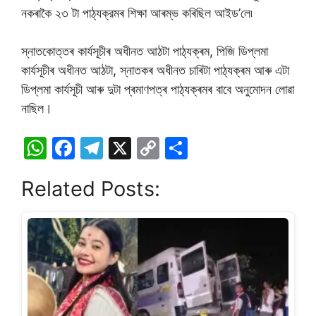
নকৰাকৈ ২৩ টা পাঠ্যক্রমৰ শিক্ষা আৰম্ভ কৰিছিল আইড’লে৷
স্নাতকোত্তৰ কাৰ্যসূচীৰ অধীনত আঠটা পাঠ্যক্ৰম, পিজি ডিপ্লমা
কাৰ্যসূচীৰ অধীনত আঠটা, স্নাতকৰ অধীনত চাৰিটা পাঠ্যক্ৰম আৰু এটা
ডিপ্লমা কাৰ্যসূচী আৰু দুটা প্ৰমাণপত্ৰ পাঠ্যক্ৰমৰ বাবে অনুমোদন লোৱা
নাছিল।
W
F
T
X
C
S
h
a
el
o
h
Related Posts:
at
c
e
p
ar
s
e
gr
y
e
A
b
a
Li
p
o
m
n
p
o
k
k