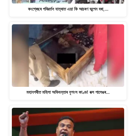
কংগ্ৰেছৰ পৰিৱৰ্তন যাত্ৰাত এয়া কি আচৰণ ভূপেন বৰা,…
মহানগৰীত মহিলা অভিযন্তাৰ নৃশংস কাণ্ড! বক্স পালেঙৰ…