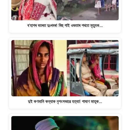
ব’হাগৰ বতৰত দুঃখবৰ! বিহু গাই ওভতাৰ পথতে মৃত্যুক…
দুই কণমানি কন্যাক নৃশংসভাৱে হত্যা! পাষাণ মাতৃক…