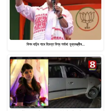
বিপদ বাঢ়িব পাৰে হিমন্ত বিশ্ব শৰ্মাৰ! মুখ্যমন্ত্ৰীৰ…