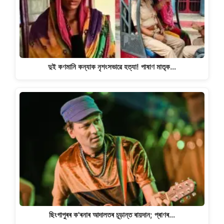
দুই কণমানি কন্যাক নৃশংসভাৱে হত্যা! পাষাণ মাতৃক…
ছিংগাপুৰৰ ক'ৰনাৰ আদালতৰ চূড়ান্ত ৰায়দান; প্ৰাণৰ…