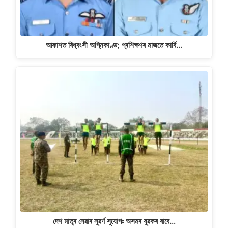
আকাশত বিধ্বংসী অগ্নিকাণ্ড; প্ৰশিক্ষণৰ মাজতে কাৰ্বি…
দেশ মাতৃৰ সেৱাৰ সুৱৰ্ণ সুযোগঃ অসমৰ যুৱকৰ বাবে…