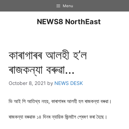
Menu
NEWS8 NorthEast
কাৰাগাৰৰ আলহী হ’ল
ৰাজকন্যা বৰুৱা…
October 8, 2021
by
NEWS DESK
ভি আই পি আতিথ্য নহয়, কাৰাগাৰৰ আলহী হল ৰাজকন্যা বৰুৱা।
ৰাজকন্যা বৰুৱাক ১৪ দিনৰ ন্যায়িক জিন্মালৈ প্ৰেৰণ কৰা হৈছে।