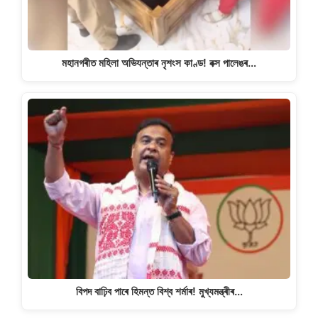
মহানগৰীত মহিলা অভিযন্তাৰ নৃশংস কাণ্ড! বক্স পালেঙৰ…
বিপদ বাঢ়িব পাৰে হিমন্ত বিশ্ব শৰ্মাৰ! মুখ্যমন্ত্ৰীৰ…