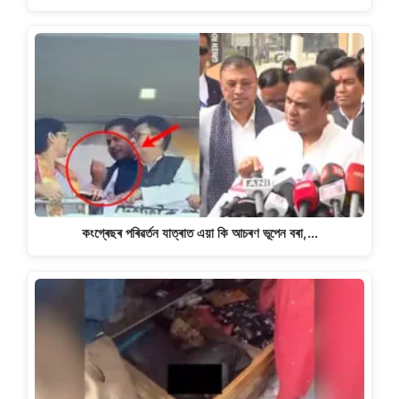
কংগ্ৰেছৰ পৰিৱৰ্তন যাত্ৰাত এয়া কি আচৰণ ভূপেন বৰা,…