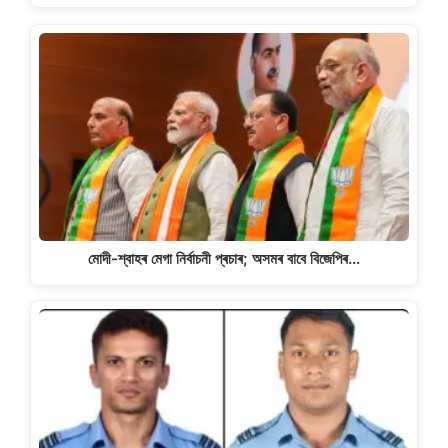
মোদী-শ্বাহৰ মেগা নিৰ্বাচনী প্ৰচাৰ; অসমৰ বাবে বিজেপিৰ…