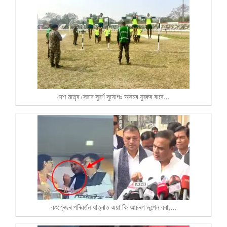
দেশ মাতৃৰ সেৱাৰ সুৱৰ্ণ সুযোগঃ অসমৰ যুৱকৰ বাবে…
কংগ্ৰেছৰ পৰিৱৰ্তন যাত্ৰাত এয়া কি আচৰণ ভূপেন বৰা,…