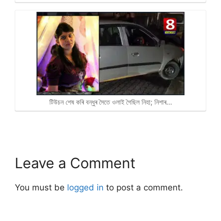
টিউচন শেষ কৰি বন্ধুৰ সৈতে ওলাই গৈছিল নিহা; নিশাৰ…
Leave a Comment
You must be
logged in
to post a comment.