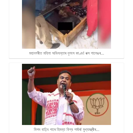
মহানগৰীত মহিলা অভিযন্তাৰ নৃশংস কাণ্ড! বক্স পালেঙৰ…
বিপদ বাঢ়িব পাৰে হিমন্ত বিশ্ব শৰ্মাৰ! মুখ্যমন্ত্ৰীৰ…