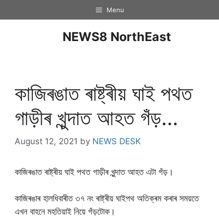
Menu
NEWS8 NorthEast
কাজিৰঙাত ৰাষ্ট্ৰীয় ঘাই পথত
গাড়ীৰ খুন্দাত আহত গঁড়…
August 12, 2021
by
NEWS DESK
কাজিৰঙাত ৰাষ্ট্ৰীয় ঘাই পথত গাড়ীৰ খুন্দাত আহত এটা গঁড়।
কাজিৰঙাৰ হালধিবাৰীত ৩৭ নং ৰাষ্ট্ৰীয় ঘাইপথ অতিক্ৰম কৰাৰ সময়তে
এখন বাহনে মহতিয়াই নিয়ে গঁড়টোক।