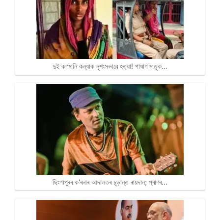
দুই কণমানি কন্যাক নৃশংসভাৱে হত্যা! পাষাণ মাতৃক…
ছিংগাপুৰৰ ক'ৰনাৰ আদালতৰ চূড়ান্ত ৰায়দান; প্ৰাণৰ…