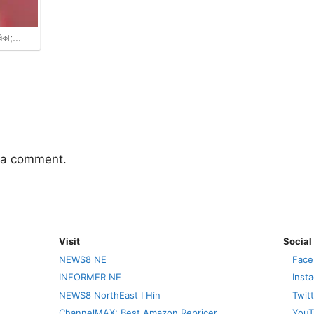
ষিকা;…
 a comment.
Visit
Social
NEWS8 NE
Face
INFORMER NE
Inst
NEWS8 NorthEast I Hin
Twit
ChannelMAX: Best Amazon Repricer
YouT