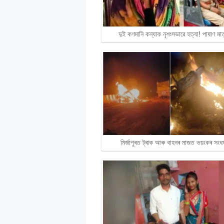
দুই কণমানি কন্যাক নৃশংসভাৱে হত্যা! পাষাণ ম
মিৰ্জাপুৰত ট্ৰাক আৰু বাহনৰ মাজত ভয়ংকৰ সংঘৰ