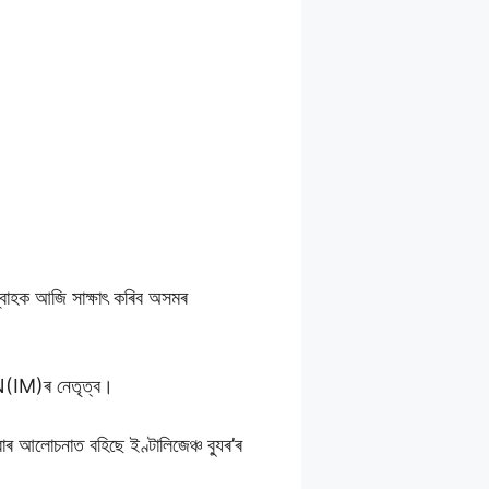
ত শ্বাহক আজি সাক্ষাৎ কৰিব অসমৰ
CN(IM)ৰ নেতৃত্ব।
 আলোচনাত বহিছে ইণ্টালিজেঞ্চ ব্যুৰ’ৰ