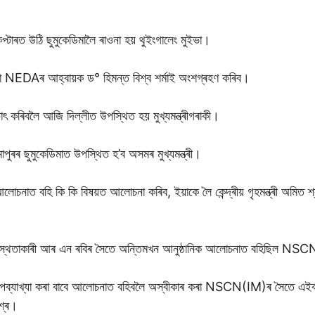
িকপ্টাৰত উঠি ছুমুকেডিমালৈ ৰাওনা হয় থুইংগালেং মুইভা।
া NEDAৰ আহ্বায়ক ড° হিমন্ত বিশ্ব শৰ্মাই অংশগ্ৰহণ কৰিব।
 সাক্ষাৎ কৰিবলৈ আজি দিল্লীত উপস্থিত হয় মুখ্যমন্ত্ৰীগৰাকী।
ুৰৰ ছুমুকেডিমাত উপস্থিত হ’ব অসমৰ মুখ্যমন্ত্ৰী।
তে আলোচনাত বহি কি কি বিষয়ত আলোচনা কৰিব, ইয়াকে লৈ কেন্দ্ৰীয় গৃহমন্ত্ৰী অমি
ধ্যস্থতাকাৰী আৰ এন ৰবিৰ সৈতে অন্তিমখন আনুষ্ঠানিক আলোচনাত বহিছিল NS
 অপব্যাখ্যা কৰা বাবে আলোচনাত বহিবলৈ অস্বীকাৰ কৰা NSCN(IM)ৰ সৈতে এইবাৰ
িশ্ৰ।