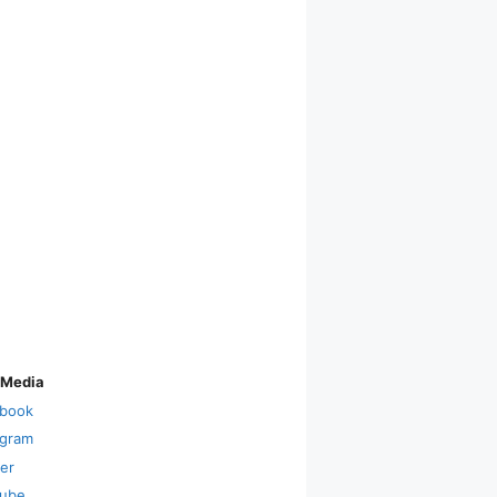
 Media
book
agram
ter
ube