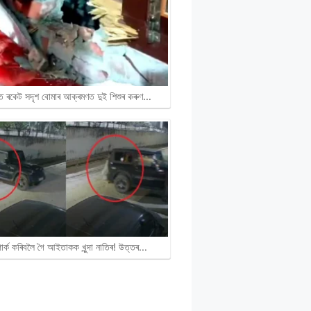
ৰত ৰকেট সদৃশ বোমাৰ আক্ৰমণত দুই শিশুৰ কৰুণ…
পাৰ্ক কৰিবলৈ গৈ আইতাকক খুন্দা নাতিৰ! উত্তৰ…