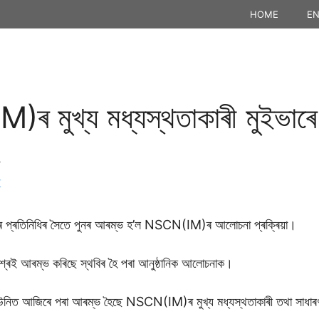
HOME
EN
ৰ মুখ্য মধ্যস্থতাকাৰী মুইভাৰ
…
K
াৰৰ প্ৰতিনিধিৰ সৈতে পুনৰ আৰম্ভ হ’ল NSCN(IM)ৰ আলোচনা প্ৰক্ৰিয়া।
মিশ্ৰই আৰম্ভ কৰিছে স্থবিৰ হৈ পৰা আনুষ্ঠানিক আলোচনাক।
 ছাউনিত আজিৰে পৰা আৰম্ভ হৈছে NSCN(IM)ৰ মুখ্য মধ্যস্থতাকাৰী তথা সাধাৰণ