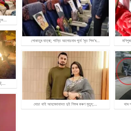
াতৃক…
মণিপু
শোকাতুৰ যাত্ৰা; শান্তি আলোচনাৰ পূৰ্বে 'মৃত শিশু’ৰ…
্ষ;…
থাৰ 
দোচা খাই আহমেদাবাদত দুই শিশুৰ কৰুণ মৃত্যু;…