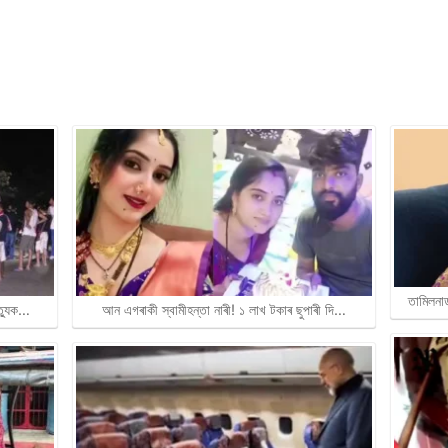
তামিলনা
ত্যুক…
আন এগৰাকী স্বামীহন্তা নাৰী! ১ লাখ টকাৰ ছুপাৰী দি…