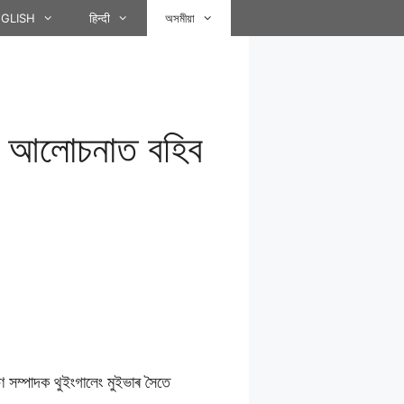
GLISH
हिन्दी
অসমীয়া
ে আলোচনাত বহিব
 সম্পাদক থুইংগালেং মুইভাৰ সৈতে