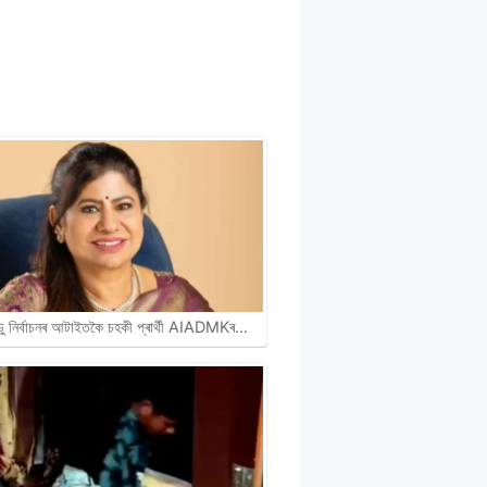
ডু নিৰ্বাচনৰ আটাইতকৈ চহকী প্ৰাৰ্থী AIADMKৰ…